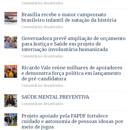
em
Comentários desativados
espera,
contracheques
Agropecuária
Opera
de
do
DF
Brasília recebe o maior campeonato
servidores,
DF
devolve
aposentados
brasileiro infantil de natação da história
mantém
qualidade
e
em
Comentários desativados
patamar
de
pensionistas
Brasília
histórico
vida
do
recebe
Governadora prevê ampliação de orçamento
e
a
DF
o
movimenta
pacientes
para Justiça e Saúde em projeto de
maior
R$
internação involuntária humanizada
campeonato
5,8
em
Comentários desativados
brasileiro
bilhões
Governadora
infantil
em
prevê
de
Ricardo Vale reúne milhares de apoiadores
2025
ampliação
natação
e demonstra força política em lançamento
de
da
de pré-candidatura
orçamento
história
em
Comentários desativados
para
Ricardo
Justiça
Vale
e
SAÚDE MENTAL PREVENTIVA
reúne
Saúde
em
Comentários desativados
milhares
em
SAÚDE
de
projeto
MENTAL
Projeto apoiado pela FAPDF fortalece
apoiadores
de
PREVENTIVA
e
internação
cuidado e autonomia de pessoas idosas por
demonstra
involuntária
meio de jogos
força