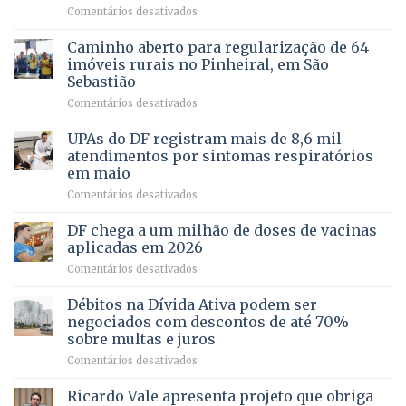
humanizada
em
Comentários desativados
política
Projeto
em
apoiado
Caminho aberto para regularização de 64
lançamento
pela
de
imóveis rurais no Pinheiral, em São
FAPDF
pré-
Sebastião
fortalece
candidatura
em
Comentários desativados
cuidado
Caminho
e
aberto
autonomia
UPAs do DF registram mais de 8,6 mil
para
de
atendimentos por sintomas respiratórios
regularização
pessoas
em maio
de
idosas
em
Comentários desativados
64
por
UPAs
imóveis
meio
do
rurais
de
DF chega a um milhão de doses de vacinas
DF
no
jogos
aplicadas em 2026
registram
Pinheiral,
em
Comentários desativados
mais
em
DF
de
São
chega
Débitos na Dívida Ativa podem ser
8,6
Sebastião
a
mil
negociados com descontos de até 70%
um
atendimentos
sobre multas e juros
milhão
por
em
Comentários desativados
de
sintomas
Débitos
doses
respiratórios
na
de
Ricardo Vale apresenta projeto que obriga
em