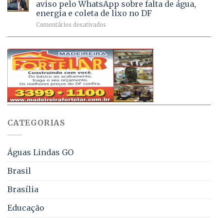
Dívida
vacinas
maio
aviso pelo WhatsApp sobre falta de água,
Ativa
aplicadas
energia e coleta de lixo no DF
podem
em
em
Comentários desativados
ser
2026
Ricardo
negociados
Vale
com
apresenta
descontos
projeto
de
que
até
obriga
70%
aviso
sobre
pelo
multas
WhatsApp
e
sobre
juros
falta
CATEGORIAS
de
água,
energia
e
Águas Lindas GO
coleta
de
Brasil
lixo
no
Brasília
DF
Educação