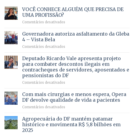
VOCÊ CONHECE ALGUÉM QUE PRECISA DE
UMA PROFISSÃO?
em
Comentários desativados
VOCÊ
CONHECE
Governadora autoriza asfaltamento da Gleba
ALGUÉM
4 – Vista Bela
QUE
em
Comentários desativados
PRECISA
Governadora
DE
autoriza
Deputado Ricardo Vale apresenta projeto
UMA
asfaltamento
PROFISSÃO?
para combater descontos ilegais em
da
contracheques de servidores, aposentados e
Gleba
pensionistas do DF
4
–
em
Comentários desativados
Vista
Deputado
Bela
Ricardo
Com mais cirurgias e menos espera, Opera
Vale
DF devolve qualidade de vida a pacientes
apresenta
em
Comentários desativados
projeto
Com
para
mais
Agropecuária do DF mantém patamar
combater
cirurgias
descontos
histórico e movimenta R$ 5,8 bilhões em
e
ilegais
2025
menos
em