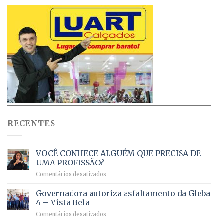
RECENTES
VOCÊ CONHECE ALGUÉM QUE PRECISA DE
UMA PROFISSÃO?
em
Comentários desativados
VOCÊ
CONHECE
Governadora autoriza asfaltamento da Gleba
ALGUÉM
4 – Vista Bela
QUE
em
Comentários desativados
PRECISA