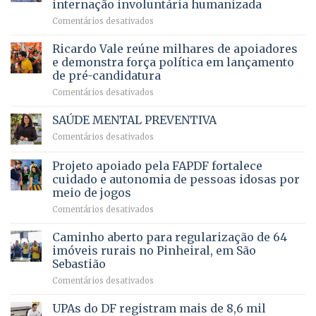
internação involuntária humanizada
campeonato
5,8
em
Comentários desativados
brasileiro
bilhões
Governadora
infantil
em
prevê
de
Ricardo Vale reúne milhares de apoiadores
2025
ampliação
natação
e demonstra força política em lançamento
de
da
de pré-candidatura
orçamento
história
em
Comentários desativados
para
Ricardo
Justiça
Vale
e
SAÚDE MENTAL PREVENTIVA
reúne
Saúde
em
Comentários desativados
milhares
em
SAÚDE
de
projeto
MENTAL
Projeto apoiado pela FAPDF fortalece
apoiadores
de
PREVENTIVA
e
internação
cuidado e autonomia de pessoas idosas por
demonstra
involuntária
meio de jogos
força
humanizada
em
Comentários desativados
política
Projeto
em
apoiado
Caminho aberto para regularização de 64
lançamento
pela
de
imóveis rurais no Pinheiral, em São
FAPDF
pré-
Sebastião
fortalece
candidatura
em
Comentários desativados
cuidado
Caminho
e
aberto
autonomia
UPAs do DF registram mais de 8,6 mil
para