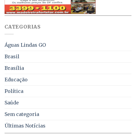
aviso
sobre
pelo
multas
WhatsApp
e
sobre
juros
falta
CATEGORIAS
de
água,
energia
e
Águas Lindas GO
coleta
de
Brasil
lixo
no
Brasília
DF
Educação
Política
Saúde
Sem categoria
Últimas Notícias