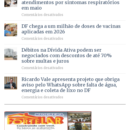
de
atendimentos por sintomas respiratórios
regularização
pessoas
em maio
de
idosas
em
Comentários desativados
64
por
UPAs
imóveis
meio
do
rurais
de
DF chega a um milhão de doses de vacinas
DF
no
jogos
aplicadas em 2026
registram
Pinheiral,
em
Comentários desativados
mais
em
DF
de
São
chega
Débitos na Dívida Ativa podem ser
8,6
Sebastião
a
mil
negociados com descontos de até 70%
um
atendimentos
sobre multas e juros
milhão
por
em
Comentários desativados
de
sintomas
Débitos
doses
respiratórios
na
de
Ricardo Vale apresenta projeto que obriga
em
Dívida
vacinas
maio
aviso pelo WhatsApp sobre falta de água,
Ativa
aplicadas
energia e coleta de lixo no DF
podem
em
em
Comentários desativados
ser
2026
Ricardo
negociados
Vale
com
apresenta
descontos
projeto
de
que
até
obriga
70%