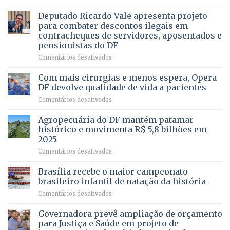
Governadora
DE
autoriza
Deputado Ricardo Vale apresenta projeto
UMA
asfaltamento
PROFISSÃO?
para combater descontos ilegais em
da
contracheques de servidores, aposentados e
Gleba
pensionistas do DF
4
–
em
Comentários desativados
Vista
Deputado
Bela
Ricardo
Com mais cirurgias e menos espera, Opera
Vale
DF devolve qualidade de vida a pacientes
apresenta
em
Comentários desativados
projeto
Com
para
mais
Agropecuária do DF mantém patamar
combater
cirurgias
descontos
histórico e movimenta R$ 5,8 bilhões em
e
ilegais
2025
menos
em
em
Comentários desativados
espera,
contracheques
Agropecuária
Opera
de
do
DF
Brasília recebe o maior campeonato
servidores,
DF
devolve
aposentados
brasileiro infantil de natação da história
mantém
qualidade
e
em
Comentários desativados
patamar
de
pensionistas
Brasília
histórico
vida
do
recebe
Governadora prevê ampliação de orçamento
e
a
DF
o
movimenta
pacientes
para Justiça e Saúde em projeto de
maior
R$