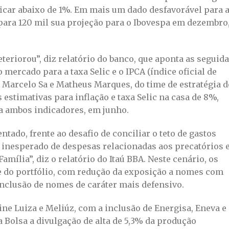
ficar abaixo de 1%. Em mais um dado desfavorável para 
l para 120 mil sua projeção para o Ibovespa em dezembro
teriorou”, diz relatório do banco, que aponta as seguid
mercado para a taxa Selic e o IPCA (índice oficial de
s. Marcelo Sa e Matheus Marques, do time de estratégia d
estimativas para inflação e taxa Selic na casa de 8%,
ra ambos indicadores, em junho.
tado, frente ao desafio de conciliar o teto de gastos
o inesperado de despesas relacionadas aos precatórios 
mília”, diz o relatório do Itaú BBA. Neste cenário, os
e do portfólio, com redução da exposição a nomes com
inclusão de nomes de caráter mais defensivo.
ne Luiza e Meliúz, com a inclusão de Energisa, Eneva e
 Bolsa a divulgação de alta de 5,3% da produção