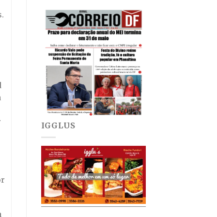
.
d
à
r
IGGLUS
or
a