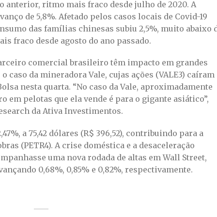
o anterior, ritmo mais fraco desde julho de 2020. A
avanço de 5,8%. Afetado pelos casos locais de Covid-19
onsumo das famílias chinesas subiu 2,5%, muito abaixo 
mais fraco desde agosto do ano passado.
arceiro comercial brasileiro têm impacto em grandes
o caso da mineradora Vale, cujas ações (VALE3) caíram
Bolsa nesta quarta. “No caso da Vale, aproximadamente
ro em pelotas que ela vende é para o gigante asiático”,
research da Ativa Investimentos.
,47%, a 75,42 dólares (R$ 396,52), contribuindo para a
obras (PETR4). A crise doméstica e a desaceleração
ompanhasse uma nova rodada de altas em Wall Street,
vançando 0,68%, 0,85% e 0,82%, respectivamente.