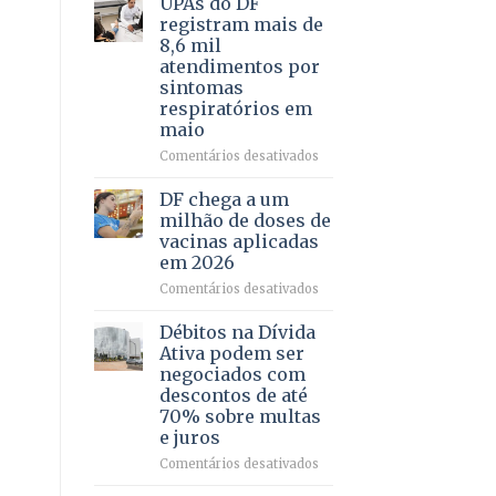
UPAs do DF
por
para
registram mais de
meio
regularização
8,6 mil
de
de
atendimentos por
jogos
64
sintomas
imóveis
respiratórios em
rurais
maio
no
Pinheiral,
em
Comentários desativados
em
UPAs
São
do
DF chega a um
Sebastião
DF
milhão de doses de
registram
vacinas aplicadas
mais
em 2026
de
8,6
em
Comentários desativados
mil
DF
atendimentos
chega
Débitos na Dívida
por
a
Ativa podem ser
sintomas
um
negociados com
respiratórios
milhão
descontos de até
em
de
70% sobre multas
maio
doses
e juros
de
vacinas
em
Comentários desativados
aplicadas
Débitos
em