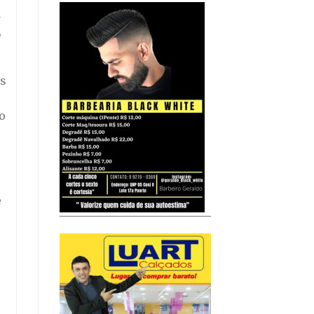
a
,
as
o
e