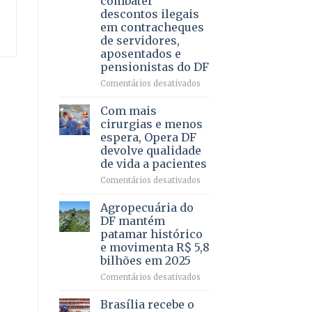
combater
4
descontos ilegais
–
em contracheques
Vista
de servidores,
Bela
aposentados e
pensionistas do DF
em
Comentários desativados
Deputado
Ricardo
Com mais
Vale
cirurgias e menos
apresenta
espera, Opera DF
projeto
devolve qualidade
para
de vida a pacientes
combater
descontos
em
Comentários desativados
ilegais
Com
em
mais
Agropecuária do
contracheques
cirurgias
DF mantém
de
e
patamar histórico
servidores,
menos
e movimenta R$ 5,8
aposentados
espera,
bilhões em 2025
e
Opera
pensionistas
DF
em
Comentários desativados
do
devolve
Agropecuária
DF
qualidade
do
Brasília recebe o
de