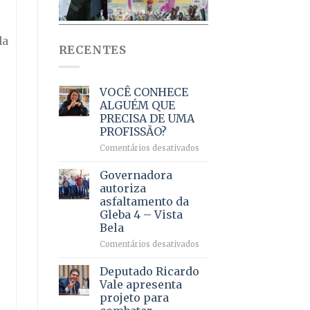
da
RECENTES
VOCÊ CONHECE
ALGUÉM QUE
PRECISA DE UMA
PROFISSÃO?
em
Comentários desativados
VOCÊ
CONHECE
Governadora
ALGUÉM
autoriza
QUE
asfaltamento da
PRECISA
Gleba 4 – Vista
DE
Bela
UMA
PROFISSÃO?
em
Comentários desativados
Governadora
autoriza
Deputado Ricardo
asfaltamento
Vale apresenta
da
projeto para
Gleba