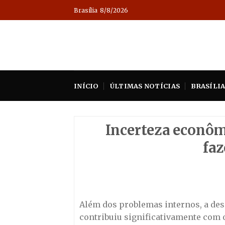
Skip
Brasília
8/8/2026
to
content
INÍCIO
ÚLTIMAS NOTÍCIAS
BRASÍLI
Incerteza econôm
faz
Além dos problemas internos, a des
contribuiu significativamente com 