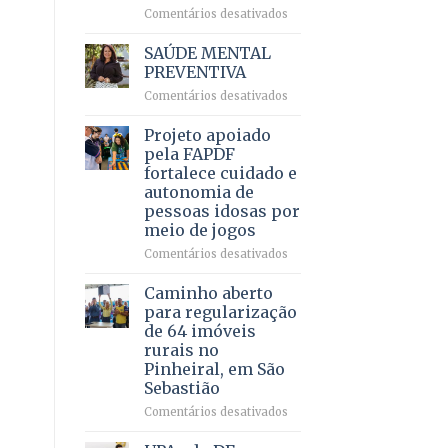
em
em
Comentários desativados
projeto
Ricardo
de
Vale
SAÚDE MENTAL
internação
reúne
PREVENTIVA
involuntária
milhares
humanizada
em
Comentários desativados
de
SAÚDE
apoiadores
MENTAL
Projeto apoiado
e
PREVENTIVA
demonstra
pela FAPDF
força
fortalece cuidado e
política
autonomia de
em
pessoas idosas por
lançamento
meio de jogos
de
pré-
em
Comentários desativados
candidatura
Projeto
apoiado
Caminho aberto
pela
para regularização
FAPDF
de 64 imóveis
fortalece
rurais no
cuidado
Pinheiral, em São
e
Sebastião
autonomia
de
em
Comentários desativados
pessoas
Caminho
idosas
aberto