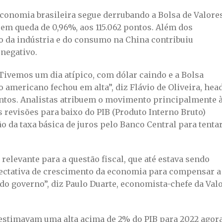
economia brasileira segue derrubando a Bolsa de Valores
u em queda de 0,96%, aos 115.062 pontos. Além dos
o da indústria e do consumo na China contribuiu
 negativo.
Tivemos um dia atípico, com dólar caindo e a Bolsa
americano fechou em alta”, diz Flávio de Oliveira, hea
entos. Analistas atribuem o movimento principalmente 
 revisões para baixo do PIB (Produto Interno Bruto)
ão da taxa básica de juros pelo Banco Central para tenta
 relevante para a questão fiscal, que até estava sendo
pectativa de crescimento da economia para compensar a
do governo”, diz Paulo Duarte, economista-chefe da Val
estimavam uma alta acima de 2% do PIB para 2022 agor