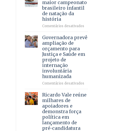
DF
maior campeonato
vida
mantém
brasileiro infantil
a
patamar
de natação da
pacientes
histórico
história
e
movimenta
em
Comentários desativados
R$
Brasília
5,8
recebe
Governadora prevê
bilhões
o
ampliação de
em
maior
orçamento para
2025
campeonato
Justiça e Saúde em
brasileiro
projeto de
infantil
internação
de
involuntária
natação
humanizada
da
história
em
Comentários desativados
Governadora
prevê
Ricardo Vale reúne
ampliação
milhares de
de
apoiadores e
orçamento
demonstra força
para
política em
Justiça
lançamento de
e
pré-candidatura
Saúde