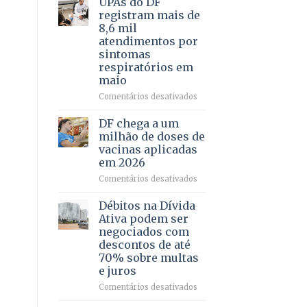
UPAs do DF
por
para
registram mais de
meio
regularização
8,6 mil
de
de
atendimentos por
jogos
64
sintomas
imóveis
respiratórios em
rurais
maio
no
Pinheiral,
em
Comentários desativados
em
UPAs
São
do
DF chega a um
Sebastião
DF
milhão de doses de
registram
vacinas aplicadas
mais
em 2026
de
8,6
em
Comentários desativados
mil
DF
atendimentos
chega
Débitos na Dívida
por
a
Ativa podem ser
sintomas
um
negociados com
respiratórios
milhão
descontos de até
em
de
70% sobre multas
maio
doses
e juros
de
vacinas
em
Comentários desativados
aplicadas
Débitos
em