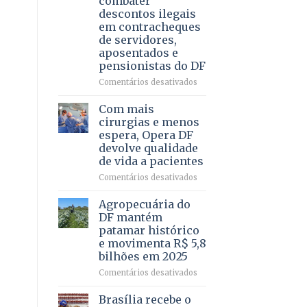
combater
4
descontos ilegais
–
em contracheques
Vista
de servidores,
Bela
aposentados e
pensionistas do DF
em
Comentários desativados
Deputado
Ricardo
Com mais
Vale
cirurgias e menos
apresenta
espera, Opera DF
projeto
devolve qualidade
para
de vida a pacientes
combater
descontos
em
Comentários desativados
ilegais
Com
em
mais
Agropecuária do
contracheques
cirurgias
DF mantém
de
e
patamar histórico
servidores,
menos
e movimenta R$ 5,8
aposentados
espera,
bilhões em 2025
e
Opera
pensionistas
DF
em
Comentários desativados
do
devolve
Agropecuária
DF
qualidade
do
Brasília recebe o
de