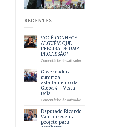
RECENTES
VOCÊ CONHECE
ALGUÉM QUE
PRECISA DE UMA
PROFISSÃO?
em
Comentários desativados
VOCÊ
CONHECE
Governadora
ALGUÉM
autoriza
QUE
asfaltamento da
PRECISA
Gleba 4 – Vista
DE
Bela
UMA
PROFISSÃO?
em
Comentários desativados
Governadora
autoriza
Deputado Ricardo
asfaltamento
Vale apresenta
da
projeto para
Gleba