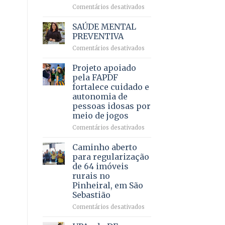
em
em
Comentários desativados
projeto
Ricardo
de
Vale
SAÚDE MENTAL
internação
reúne
PREVENTIVA
involuntária
milhares
humanizada
em
Comentários desativados
de
SAÚDE
apoiadores
MENTAL
Projeto apoiado
e
PREVENTIVA
demonstra
pela FAPDF
força
fortalece cuidado e
política
autonomia de
em
pessoas idosas por
lançamento
meio de jogos
de
pré-
em
Comentários desativados
candidatura
Projeto
apoiado
Caminho aberto
pela
para regularização
FAPDF
de 64 imóveis
fortalece
rurais no
cuidado
Pinheiral, em São
e
Sebastião
autonomia
de
em
Comentários desativados
pessoas
Caminho
idosas
aberto