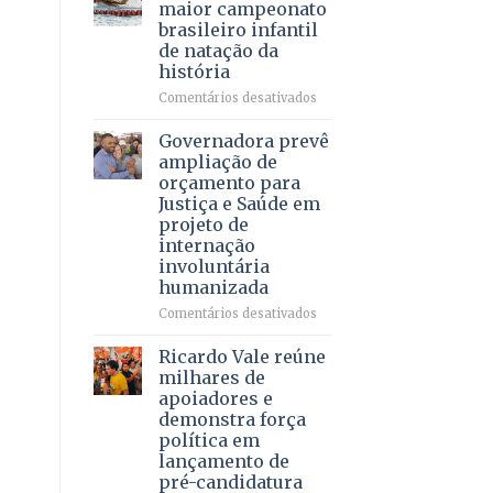
DF
maior campeonato
vida
mantém
brasileiro infantil
a
patamar
de natação da
pacientes
histórico
história
e
movimenta
em
Comentários desativados
R$
Brasília
5,8
recebe
Governadora prevê
bilhões
o
ampliação de
em
maior
orçamento para
2025
campeonato
Justiça e Saúde em
brasileiro
projeto de
infantil
internação
de
involuntária
natação
humanizada
da
história
em
Comentários desativados
Governadora
prevê
Ricardo Vale reúne
ampliação
milhares de
de
apoiadores e
orçamento
demonstra força
para
política em
Justiça
lançamento de
e
pré-candidatura
Saúde