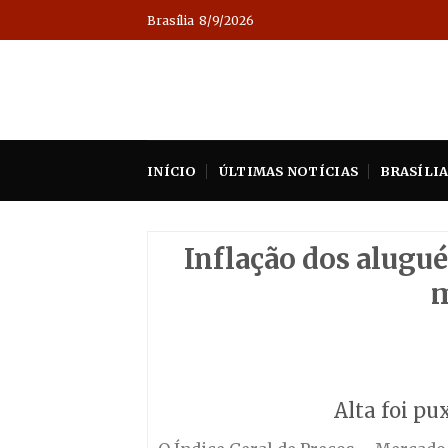
Skip
Brasília
8/9/2026
to
content
INÍCIO
ÚLTIMAS NOTÍCIAS
BRASÍLI
Inflação dos alugu
m
Alta foi pu