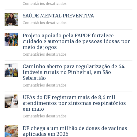
em
Comentários desativados
para
Ricardo
Justiça
Vale
e
SAÚDE MENTAL PREVENTIVA
reúne
Saúde
em
Comentários desativados
milhares
em
SAÚDE
de
projeto
MENTAL
Projeto apoiado pela FAPDF fortalece
apoiadores
de
PREVENTIVA
e
internação
cuidado e autonomia de pessoas idosas por
demonstra
involuntária
meio de jogos
força
humanizada
em
Comentários desativados
política
Projeto
em
apoiado
Caminho aberto para regularização de 64
lançamento
pela
de
imóveis rurais no Pinheiral, em São
FAPDF
pré-
Sebastião
fortalece
candidatura
em
Comentários desativados
cuidado
Caminho
e
aberto
autonomia
UPAs do DF registram mais de 8,6 mil
para
de
atendimentos por sintomas respiratórios
regularização
pessoas
em maio
de
idosas
em
Comentários desativados
64
por
UPAs
imóveis
meio
do
rurais
de
DF chega a um milhão de doses de vacinas
DF
no
jogos
aplicadas em 2026
registram