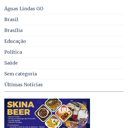
energia
e
Águas Lindas GO
coleta
de
Brasil
lixo
no
Brasília
DF
Educação
Política
Saúde
Sem categoria
Últimas Notícias