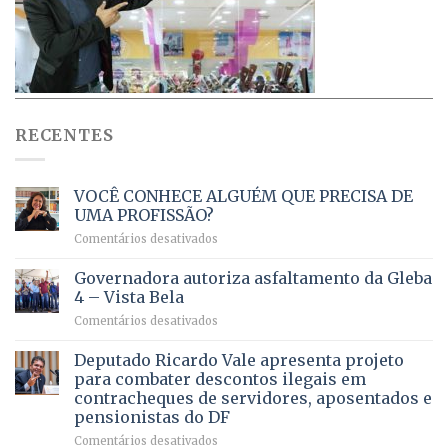
RECENTES
VOCÊ CONHECE ALGUÉM QUE PRECISA DE
UMA PROFISSÃO?
em
Comentários desativados
VOCÊ
CONHECE
Governadora autoriza asfaltamento da Gleba
ALGUÉM
4 – Vista Bela
QUE
em
Comentários desativados
PRECISA
Governadora
DE
autoriza
Deputado Ricardo Vale apresenta projeto
UMA
asfaltamento
PROFISSÃO?
para combater descontos ilegais em
da
contracheques de servidores, aposentados e
Gleba
pensionistas do DF
4
–
em
Comentários desativados