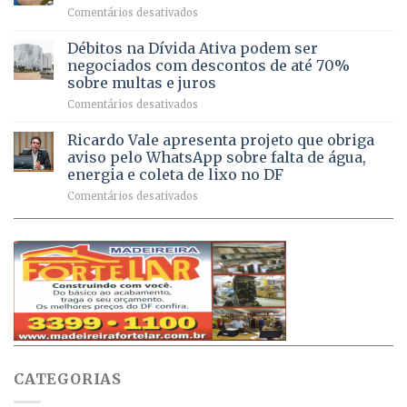
Pinheiral,
em
Comentários desativados
mais
em
DF
de
São
chega
Débitos na Dívida Ativa podem ser
8,6
Sebastião
a
mil
negociados com descontos de até 70%
um
atendimentos
sobre multas e juros
milhão
por
em
Comentários desativados
de
sintomas
Débitos
doses
respiratórios
na
de
Ricardo Vale apresenta projeto que obriga
em
Dívida
vacinas
maio
aviso pelo WhatsApp sobre falta de água,
Ativa
aplicadas
energia e coleta de lixo no DF
podem
em
em
Comentários desativados
ser
2026
Ricardo
negociados
Vale
com
apresenta
descontos
projeto
de
que
até
obriga
70%
aviso
sobre
pelo
multas
WhatsApp
e
sobre
juros
falta
CATEGORIAS
de
água,