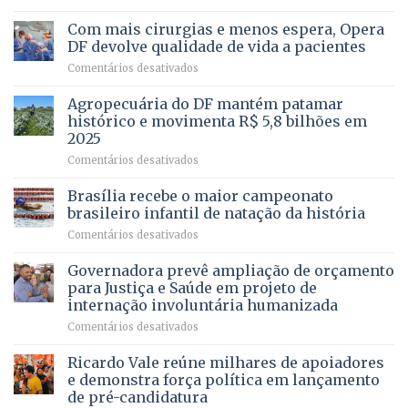
Vista
Deputado
Bela
Ricardo
Com mais cirurgias e menos espera, Opera
Vale
DF devolve qualidade de vida a pacientes
apresenta
em
Comentários desativados
projeto
Com
para
mais
Agropecuária do DF mantém patamar
combater
cirurgias
descontos
histórico e movimenta R$ 5,8 bilhões em
e
ilegais
2025
menos
em
em
Comentários desativados
espera,
contracheques
Agropecuária
Opera
de
do
DF
Brasília recebe o maior campeonato
servidores,
DF
devolve
aposentados
brasileiro infantil de natação da história
mantém
qualidade
e
em
Comentários desativados
patamar
de
pensionistas
Brasília
histórico
vida
do
recebe
Governadora prevê ampliação de orçamento
e
a
DF
o
movimenta
pacientes
para Justiça e Saúde em projeto de
maior
R$
internação involuntária humanizada
campeonato
5,8
em
Comentários desativados
brasileiro
bilhões
Governadora
infantil
em
prevê
de
Ricardo Vale reúne milhares de apoiadores
2025
ampliação
natação
e demonstra força política em lançamento
de
da
de pré-candidatura
orçamento
história