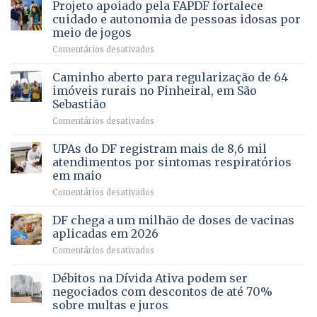
Projeto apoiado pela FAPDF fortalece
apoiadores
de
PREVENTIVA
e
internação
cuidado e autonomia de pessoas idosas por
demonstra
involuntária
meio de jogos
força
humanizada
em
Comentários desativados
política
Projeto
em
apoiado
Caminho aberto para regularização de 64
lançamento
pela
de
imóveis rurais no Pinheiral, em São
FAPDF
pré-
Sebastião
fortalece
candidatura
em
Comentários desativados
cuidado
Caminho
e
aberto
autonomia
UPAs do DF registram mais de 8,6 mil
para
de
atendimentos por sintomas respiratórios
regularização
pessoas
em maio
de
idosas
em
Comentários desativados
64
por
UPAs
imóveis
meio
do
rurais
de
DF chega a um milhão de doses de vacinas
DF
no
jogos
aplicadas em 2026
registram
Pinheiral,
em
Comentários desativados
mais
em
DF
de
São
chega
Débitos na Dívida Ativa podem ser
8,6
Sebastião
a
mil
negociados com descontos de até 70%
um
atendimentos
sobre multas e juros
milhão
por