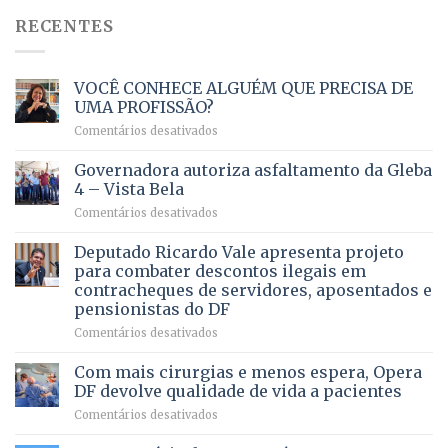
RECENTES
VOCÊ CONHECE ALGUÉM QUE PRECISA DE
UMA PROFISSÃO?
em
Comentários desativados
VOCÊ
CONHECE
Governadora autoriza asfaltamento da Gleba
ALGUÉM
4 – Vista Bela
QUE
em
Comentários desativados
PRECISA
Governadora
DE
autoriza
Deputado Ricardo Vale apresenta projeto
UMA
asfaltamento
PROFISSÃO?
para combater descontos ilegais em
da
contracheques de servidores, aposentados e
Gleba
pensionistas do DF
4
–
em
Comentários desativados
Vista
Deputado
Bela
Ricardo
Com mais cirurgias e menos espera, Opera
Vale
DF devolve qualidade de vida a pacientes
apresenta
em
Comentários desativados
projeto
Com
para
mais