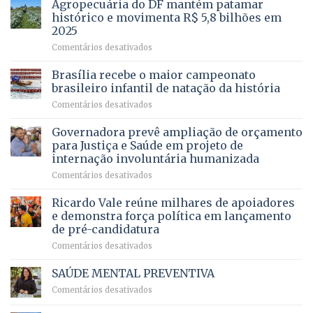
Agropecuária do DF mantém patamar
combater
cirurgias
descontos
histórico e movimenta R$ 5,8 bilhões em
e
ilegais
2025
menos
em
em
Comentários desativados
espera,
contracheques
Agropecuária
Opera
de
do
DF
Brasília recebe o maior campeonato
servidores,
DF
devolve
aposentados
brasileiro infantil de natação da história
mantém
qualidade
e
em
Comentários desativados
patamar
de
pensionistas
Brasília
histórico
vida
do
recebe
Governadora prevê ampliação de orçamento
e
a
DF
o
movimenta
pacientes
para Justiça e Saúde em projeto de
maior
R$
internação involuntária humanizada
campeonato
5,8
em
Comentários desativados
brasileiro
bilhões
Governadora
infantil
em
prevê
de
Ricardo Vale reúne milhares de apoiadores
2025
ampliação
natação
e demonstra força política em lançamento
de
da
de pré-candidatura
orçamento
história
em
Comentários desativados
para
Ricardo
Justiça
Vale
e
SAÚDE MENTAL PREVENTIVA
reúne
Saúde
em
Comentários desativados
milhares
em
SAÚDE
de
projeto
MENTAL