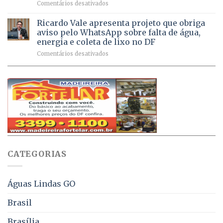
em
Comentários desativados
de
sintomas
Débitos
doses
respiratórios
na
de
Ricardo Vale apresenta projeto que obriga
em
Dívida
vacinas
maio
aviso pelo WhatsApp sobre falta de água,
Ativa
aplicadas
energia e coleta de lixo no DF
podem
em
em
Comentários desativados
ser
2026
Ricardo
negociados
Vale
com
apresenta
descontos
projeto
de
que
até
obriga
70%
aviso
sobre
pelo
multas
WhatsApp
e
sobre
juros
falta
CATEGORIAS
de
água,
energia
e
Águas Lindas GO
coleta
de
Brasil
lixo
no
Brasília
DF