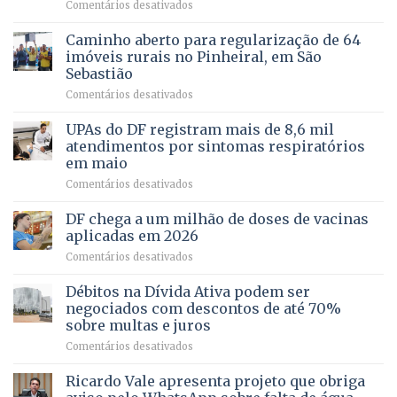
em
Comentários desativados
política
Projeto
em
apoiado
Caminho aberto para regularização de 64
lançamento
pela
de
imóveis rurais no Pinheiral, em São
FAPDF
pré-
Sebastião
fortalece
candidatura
em
Comentários desativados
cuidado
Caminho
e
aberto
autonomia
UPAs do DF registram mais de 8,6 mil
para
de
atendimentos por sintomas respiratórios
regularização
pessoas
em maio
de
idosas
em
Comentários desativados
64
por
UPAs
imóveis
meio
do
rurais
de
DF chega a um milhão de doses de vacinas
DF
no
jogos
aplicadas em 2026
registram
Pinheiral,
em
Comentários desativados
mais
em
DF
de
São
chega
Débitos na Dívida Ativa podem ser
8,6
Sebastião
a
mil
negociados com descontos de até 70%
um
atendimentos
sobre multas e juros
milhão
por
em
Comentários desativados
de
sintomas
Débitos
doses
respiratórios
na
de
Ricardo Vale apresenta projeto que obriga
em
Dívida
vacinas
maio