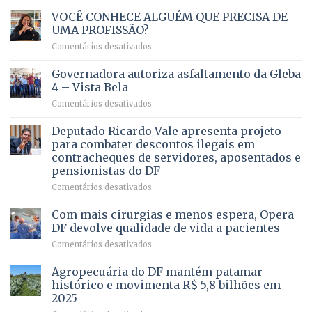
VOCÊ CONHECE ALGUÉM QUE PRECISA DE
UMA PROFISSÃO?
em
Comentários desativados
VOCÊ
CONHECE
Governadora autoriza asfaltamento da Gleba
ALGUÉM
4 – Vista Bela
QUE
em
Comentários desativados
PRECISA
Governadora
DE
autoriza
Deputado Ricardo Vale apresenta projeto
UMA
asfaltamento
PROFISSÃO?
para combater descontos ilegais em
da
contracheques de servidores, aposentados e
Gleba
pensionistas do DF
4
–
em
Comentários desativados
Vista
Deputado
Bela
Ricardo
Com mais cirurgias e menos espera, Opera
Vale
DF devolve qualidade de vida a pacientes
apresenta
em
Comentários desativados
projeto
Com
para
mais
Agropecuária do DF mantém patamar
combater
cirurgias
descontos
histórico e movimenta R$ 5,8 bilhões em
e
ilegais
2025
menos
em