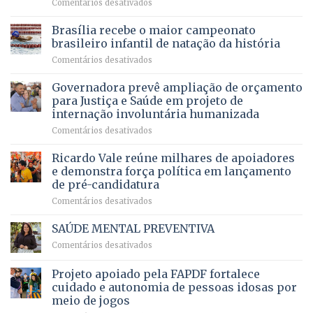
em
Comentários desativados
espera,
contracheques
Agropecuária
Opera
de
do
DF
Brasília recebe o maior campeonato
servidores,
DF
devolve
aposentados
brasileiro infantil de natação da história
mantém
qualidade
e
em
Comentários desativados
patamar
de
pensionistas
Brasília
histórico
vida
do
recebe
Governadora prevê ampliação de orçamento
e
a
DF
o
movimenta
pacientes
para Justiça e Saúde em projeto de
maior
R$
internação involuntária humanizada
campeonato
5,8
em
Comentários desativados
brasileiro
bilhões
Governadora
infantil
em
prevê
de
Ricardo Vale reúne milhares de apoiadores
2025
ampliação
natação
e demonstra força política em lançamento
de
da
de pré-candidatura
orçamento
história
em
Comentários desativados
para
Ricardo
Justiça
Vale
e
SAÚDE MENTAL PREVENTIVA
reúne
Saúde
em
Comentários desativados
milhares
em
SAÚDE
de
projeto
MENTAL
Projeto apoiado pela FAPDF fortalece
apoiadores
de
PREVENTIVA
e
internação
cuidado e autonomia de pessoas idosas por
demonstra
involuntária
meio de jogos
força
humanizada