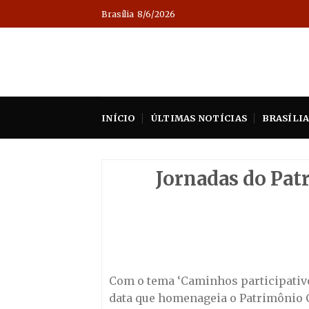
Skip
Brasília
8/6/2026
to
content
INÍCIO
ÚLTIMAS NOTÍCIAS
BRASÍLI
Jornadas do Pat
Com o tema ‘Caminhos participativos
data que homenageia o Patrimônio 