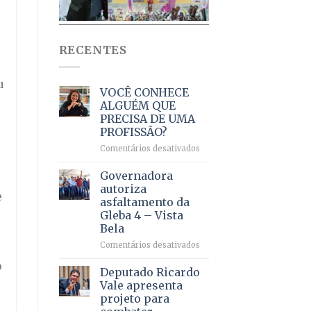
RECENTES
u
VOCÊ CONHECE
ALGUÉM QUE
PRECISA DE UMA
PROFISSÃO?
em
Comentários desativados
VOCÊ
CONHECE
Governadora
ALGUÉM
autoriza
e
QUE
asfaltamento da
PRECISA
Gleba 4 – Vista
DE
Bela
UMA
PROFISSÃO?
em
Comentários desativados
Governadora
o
autoriza
Deputado Ricardo
asfaltamento
Vale apresenta
da
projeto para
Gleba