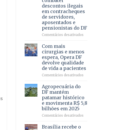
combater
4
descontos ilegais
–
em contracheques
Vista
de servidores,
Bela
aposentados e
pensionistas do DF
em
Comentários desativados
Deputado
Ricardo
Com mais
Vale
cirurgias e menos
apresenta
espera, Opera DF
projeto
devolve qualidade
para
de vida a pacientes
combater
descontos
em
Comentários desativados
ilegais
Com
em
mais
Agropecuária do
contracheques
cirurgias
DF mantém
de
e
patamar histórico
es
servidores,
menos
e movimenta R$ 5,8
aposentados
espera,
bilhões em 2025
e
Opera
pensionistas
DF
em
Comentários desativados
do
devolve
Agropecuária
DF
qualidade
do
Brasília recebe o
de