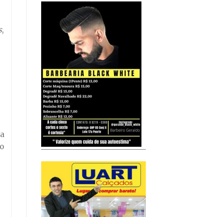
s
,
 a
do