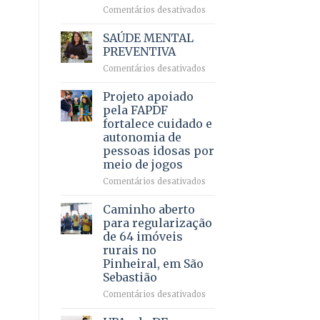
em
em
Comentários desativados
projeto
Ricardo
de
Vale
SAÚDE MENTAL
internação
reúne
PREVENTIVA
involuntária
milhares
humanizada
em
Comentários desativados
de
SAÚDE
apoiadores
MENTAL
Projeto apoiado
e
PREVENTIVA
demonstra
pela FAPDF
força
fortalece cuidado e
política
autonomia de
em
pessoas idosas por
lançamento
meio de jogos
de
pré-
em
Comentários desativados
candidatura
Projeto
apoiado
Caminho aberto
pela
para regularização
FAPDF
de 64 imóveis
fortalece
rurais no
cuidado
Pinheiral, em São
e
Sebastião
autonomia
de
em
Comentários desativados
pessoas
Caminho
idosas
aberto