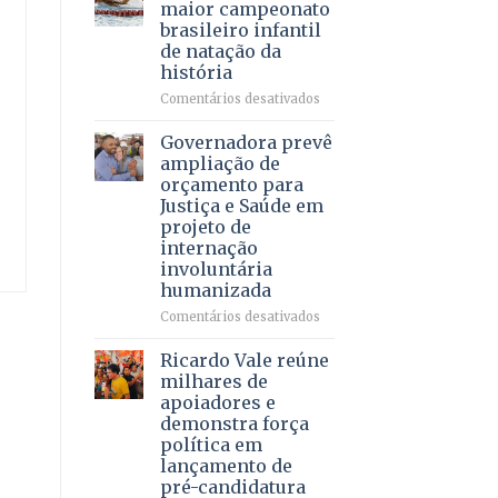
DF
maior campeonato
vida
mantém
brasileiro infantil
a
patamar
de natação da
pacientes
histórico
história
e
movimenta
em
Comentários desativados
R$
Brasília
5,8
recebe
Governadora prevê
bilhões
o
ampliação de
em
maior
orçamento para
2025
campeonato
Justiça e Saúde em
brasileiro
projeto de
infantil
internação
de
involuntária
natação
humanizada
da
história
em
Comentários desativados
Governadora
prevê
Ricardo Vale reúne
ampliação
milhares de
de
apoiadores e
orçamento
demonstra força
para
política em
Justiça
lançamento de
e
pré-candidatura
Saúde