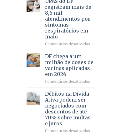
UPAs do DF
por
para
registram mais de
meio
regularização
8,6 mil
de
de
atendimentos por
jogos
64
sintomas
imóveis
respiratórios em
rurais
maio
no
Pinheiral,
em
Comentários desativados
em
UPAs
São
do
DF chega a um
Sebastião
DF
milhão de doses de
registram
vacinas aplicadas
mais
em 2026
de
8,6
em
Comentários desativados
mil
DF
atendimentos
chega
Débitos na Dívida
por
a
Ativa podem ser
sintomas
um
negociados com
respiratórios
milhão
descontos de até
em
de
70% sobre multas
maio
doses
e juros
de
vacinas
em
Comentários desativados
aplicadas
Débitos
em