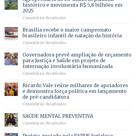
cirurgias
descontos
histórico e movimenta R$ 5,8 bilhões em
e
ilegais
2025
menos
em
em
Comentários desativados
espera,
contracheques
Agropecuária
Opera
de
do
DF
Brasília recebe o maior campeonato
servidores,
DF
devolve
aposentados
brasileiro infantil de natação da história
mantém
qualidade
e
em
Comentários desativados
patamar
de
pensionistas
Brasília
histórico
vida
do
recebe
Governadora prevê ampliação de orçamento
e
a
DF
o
movimenta
pacientes
para Justiça e Saúde em projeto de
maior
R$
internação involuntária humanizada
campeonato
5,8
em
Comentários desativados
brasileiro
bilhões
Governadora
infantil
em
prevê
de
Ricardo Vale reúne milhares de apoiadores
2025
ampliação
natação
e demonstra força política em lançamento
de
da
de pré-candidatura
orçamento
história
em
Comentários desativados
para
Ricardo
Justiça
Vale
e
SAÚDE MENTAL PREVENTIVA
reúne
Saúde
em
Comentários desativados
milhares
em
SAÚDE
de
projeto
MENTAL
Projeto apoiado pela FAPDF fortalece
apoiadores
de