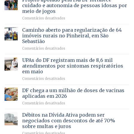
PREVENTIVA
e
internação
cuidado e autonomia de pessoas idosas por
demonstra
involuntária
meio de jogos
força
humanizada
em
Comentários desativados
política
Projeto
em
apoiado
Caminho aberto para regularização de 64
lançamento
pela
de
imóveis rurais no Pinheiral, em São
FAPDF
pré-
Sebastião
fortalece
candidatura
em
Comentários desativados
cuidado
Caminho
e
aberto
autonomia
UPAs do DF registram mais de 8,6 mil
para
de
atendimentos por sintomas respiratórios
regularização
pessoas
em maio
de
idosas
em
Comentários desativados
64
por
UPAs
imóveis
meio
do
rurais
de
DF chega a um milhão de doses de vacinas
DF
no
jogos
aplicadas em 2026
registram
Pinheiral,
em
Comentários desativados
mais
em
DF
de
São
chega
Débitos na Dívida Ativa podem ser
8,6
Sebastião
a
mil
negociados com descontos de até 70%
um
atendimentos
sobre multas e juros
milhão
por
em
Comentários desativados
de