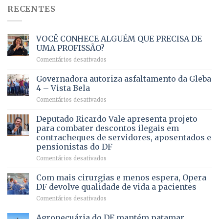
RECENTES
VOCÊ CONHECE ALGUÉM QUE PRECISA DE
UMA PROFISSÃO?
em
Comentários desativados
VOCÊ
CONHECE
Governadora autoriza asfaltamento da Gleba
ALGUÉM
4 – Vista Bela
QUE
em
Comentários desativados
PRECISA
Governadora
DE
autoriza
Deputado Ricardo Vale apresenta projeto
UMA
asfaltamento
PROFISSÃO?
para combater descontos ilegais em
da
contracheques de servidores, aposentados e
Gleba
pensionistas do DF
4
–
em
Comentários desativados
Vista
Deputado
Bela
Ricardo
Com mais cirurgias e menos espera, Opera
Vale
DF devolve qualidade de vida a pacientes
apresenta
em
Comentários desativados
projeto
Com
para
mais
Agropecuária do DF mantém patamar
combater