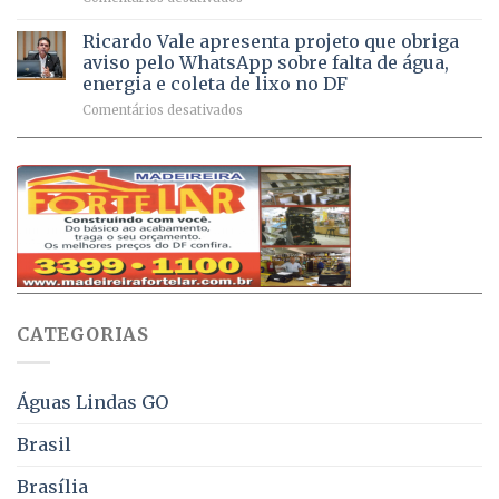
sintomas
Débitos
doses
respiratórios
na
de
Ricardo Vale apresenta projeto que obriga
em
Dívida
vacinas
maio
aviso pelo WhatsApp sobre falta de água,
Ativa
aplicadas
energia e coleta de lixo no DF
podem
em
em
Comentários desativados
ser
2026
Ricardo
negociados
Vale
com
apresenta
descontos
projeto
de
que
até
obriga
70%
aviso
sobre
pelo
multas
WhatsApp
e
sobre
juros
falta
CATEGORIAS
de
água,
energia
e
Águas Lindas GO
coleta
de
Brasil
lixo
no
Brasília
DF