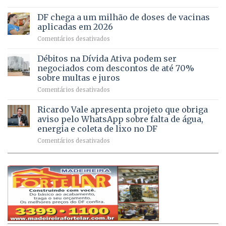
UPAs
imóveis
meio
do
rurais
de
DF chega a um milhão de doses de vacinas
DF
no
jogos
aplicadas em 2026
registram
Pinheiral,
em
Comentários desativados
mais
em
DF
de
São
chega
Débitos na Dívida Ativa podem ser
8,6
Sebastião
a
mil
negociados com descontos de até 70%
um
atendimentos
sobre multas e juros
milhão
por
em
Comentários desativados
de
sintomas
Débitos
doses
respiratórios
na
de
Ricardo Vale apresenta projeto que obriga
em
Dívida
vacinas
maio
aviso pelo WhatsApp sobre falta de água,
Ativa
aplicadas
energia e coleta de lixo no DF
podem
em
em
Comentários desativados
ser
2026
Ricardo
negociados
Vale
com
apresenta
descontos
projeto
de
que
até
obriga
70%
aviso
sobre
pelo
multas
WhatsApp
e
sobre