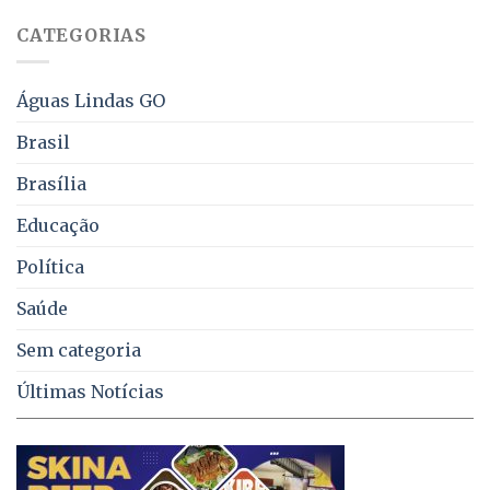
juros
falta
CATEGORIAS
de
água,
energia
e
Águas Lindas GO
coleta
de
Brasil
lixo
no
Brasília
DF
Educação
Política
Saúde
Sem categoria
Últimas Notícias