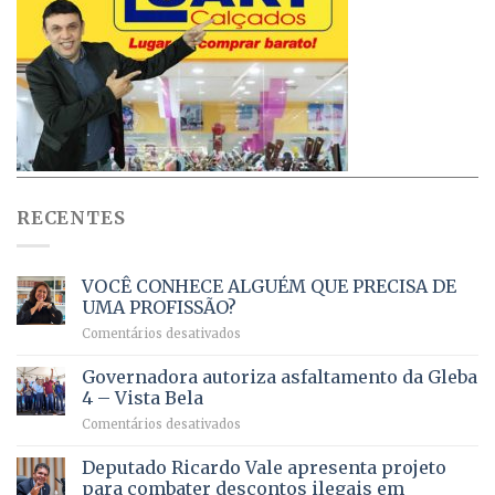
RECENTES
VOCÊ CONHECE ALGUÉM QUE PRECISA DE
UMA PROFISSÃO?
em
Comentários desativados
VOCÊ
CONHECE
Governadora autoriza asfaltamento da Gleba
ALGUÉM
4 – Vista Bela
QUE
em
Comentários desativados
PRECISA
Governadora
DE
autoriza
Deputado Ricardo Vale apresenta projeto
UMA
asfaltamento
PROFISSÃO?
para combater descontos ilegais em