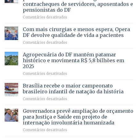
da
contracheques de servidores, aposentados e
Gleba
pensionistas do DF
4
–
em
Comentários desativados
Vista
Deputado
Bela
Ricardo
Com mais cirurgias e menos espera, Opera
Vale
DF devolve qualidade de vida a pacientes
apresenta
em
Comentários desativados
projeto
Com
para
mais
Agropecuária do DF mantém patamar
combater
cirurgias
descontos
histórico e movimenta R$ 5,8 bilhões em
e
ilegais
2025
menos
em
em
Comentários desativados
espera,
contracheques
Agropecuária
Opera
de
do
DF
Brasília recebe o maior campeonato
servidores,
DF
devolve
aposentados
brasileiro infantil de natação da história
mantém
qualidade
e
em
Comentários desativados
patamar
de
pensionistas
Brasília
histórico
vida
do
recebe
Governadora prevê ampliação de orçamento
e
a
DF
o
movimenta
pacientes
para Justiça e Saúde em projeto de
maior
R$
internação involuntária humanizada
campeonato
5,8
em
Comentários desativados
brasileiro
bilhões
Governadora
infantil
em