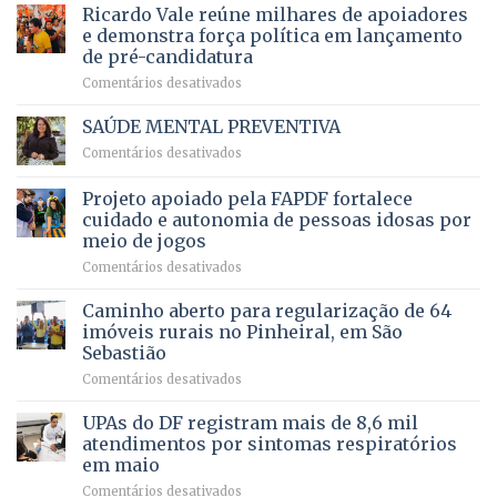
prevê
de
Ricardo Vale reúne milhares de apoiadores
2025
ampliação
natação
e demonstra força política em lançamento
de
da
de pré-candidatura
orçamento
história
em
Comentários desativados
para
Ricardo
Justiça
Vale
e
SAÚDE MENTAL PREVENTIVA
reúne
Saúde
em
Comentários desativados
milhares
em
SAÚDE
de
projeto
MENTAL
Projeto apoiado pela FAPDF fortalece
apoiadores
de
PREVENTIVA
e
internação
cuidado e autonomia de pessoas idosas por
demonstra
involuntária
meio de jogos
força
humanizada
em
Comentários desativados
política
Projeto
em
apoiado
Caminho aberto para regularização de 64
lançamento
pela
de
imóveis rurais no Pinheiral, em São
FAPDF
pré-
Sebastião
fortalece
candidatura
em
Comentários desativados
cuidado
Caminho
e
aberto
autonomia
UPAs do DF registram mais de 8,6 mil
para
de
atendimentos por sintomas respiratórios
regularização
pessoas
em maio
de
idosas
em
Comentários desativados
64
por