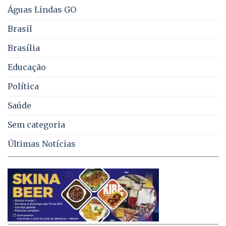
e
Águas Lindas GO
coleta
de
Brasil
lixo
no
Brasília
DF
Educação
Política
Saúde
Sem categoria
Últimas Notícias