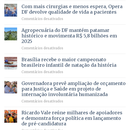
Bela
Ricardo
Com mais cirurgias e menos espera, Opera
Vale
DF devolve qualidade de vida a pacientes
apresenta
em
Comentários desativados
projeto
Com
para
mais
Agropecuária do DF mantém patamar
combater
cirurgias
descontos
histórico e movimenta R$ 5,8 bilhões em
e
ilegais
2025
menos
em
em
Comentários desativados
espera,
contracheques
Agropecuária
Opera
de
do
DF
Brasília recebe o maior campeonato
servidores,
DF
devolve
aposentados
brasileiro infantil de natação da história
mantém
qualidade
e
em
Comentários desativados
patamar
de
pensionistas
Brasília
histórico
vida
do
recebe
Governadora prevê ampliação de orçamento
e
a
DF
o
movimenta
pacientes
para Justiça e Saúde em projeto de
maior
R$
internação involuntária humanizada
campeonato
5,8
em
Comentários desativados
brasileiro
bilhões
Governadora
infantil
em
prevê
de
Ricardo Vale reúne milhares de apoiadores
2025
ampliação
natação
e demonstra força política em lançamento
de
da
de pré-candidatura
orçamento
história