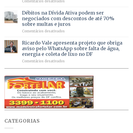
em
Comentários desativados
mais
em
DF
de
São
chega
Débitos na Dívida Ativa podem ser
8,6
Sebastião
a
mil
negociados com descontos de até 70%
um
atendimentos
sobre multas e juros
milhão
por
em
Comentários desativados
de
sintomas
Débitos
doses
respiratórios
na
de
Ricardo Vale apresenta projeto que obriga
em
Dívida
vacinas
maio
aviso pelo WhatsApp sobre falta de água,
Ativa
aplicadas
energia e coleta de lixo no DF
podem
em
em
Comentários desativados
ser
2026
Ricardo
negociados
Vale
com
apresenta
descontos
projeto
de
que
até
obriga
70%
aviso
sobre
pelo
multas
WhatsApp
e
sobre
juros
falta
CATEGORIAS
de
água,
energia