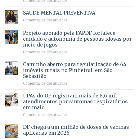
em
Comentários desativados
para
Ricardo
Justiça
Vale
e
SAÚDE MENTAL PREVENTIVA
reúne
Saúde
em
Comentários desativados
milhares
em
SAÚDE
de
projeto
MENTAL
Projeto apoiado pela FAPDF fortalece
apoiadores
de
PREVENTIVA
e
internação
cuidado e autonomia de pessoas idosas por
demonstra
involuntária
meio de jogos
força
humanizada
em
Comentários desativados
política
Projeto
em
apoiado
Caminho aberto para regularização de 64
lançamento
pela
de
imóveis rurais no Pinheiral, em São
FAPDF
pré-
Sebastião
fortalece
candidatura
em
Comentários desativados
cuidado
Caminho
e
aberto
autonomia
UPAs do DF registram mais de 8,6 mil
para
de
atendimentos por sintomas respiratórios
regularização
pessoas
em maio
de
idosas
em
Comentários desativados
64
por
UPAs
imóveis
meio
do
rurais
de
DF chega a um milhão de doses de vacinas
DF
no
jogos
aplicadas em 2026
registram
Pinheiral,