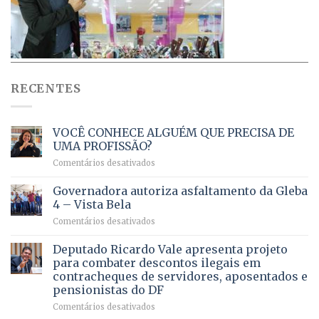
RECENTES
VOCÊ CONHECE ALGUÉM QUE PRECISA DE
UMA PROFISSÃO?
em
Comentários desativados
VOCÊ
CONHECE
Governadora autoriza asfaltamento da Gleba
ALGUÉM
4 – Vista Bela
QUE
em
Comentários desativados
PRECISA
Governadora
DE
autoriza
Deputado Ricardo Vale apresenta projeto
UMA
asfaltamento
PROFISSÃO?
para combater descontos ilegais em
da
contracheques de servidores, aposentados e
Gleba
pensionistas do DF
4
–
em
Comentários desativados
Vista
Deputado