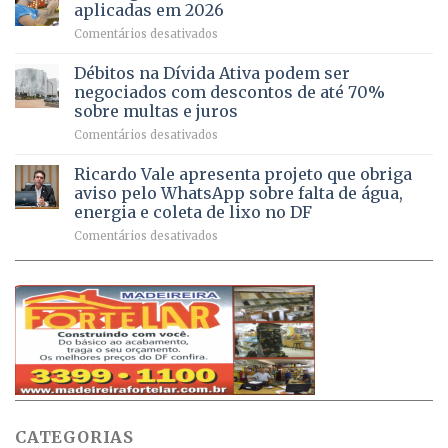
DF
no
jogos
aplicadas em 2026
registram
Pinheiral,
em
Comentários desativados
mais
em
DF
de
São
chega
Débitos na Dívida Ativa podem ser
8,6
Sebastião
a
mil
negociados com descontos de até 70%
um
atendimentos
sobre multas e juros
milhão
por
em
Comentários desativados
de
sintomas
Débitos
doses
respiratórios
na
de
Ricardo Vale apresenta projeto que obriga
em
Dívida
vacinas
maio
aviso pelo WhatsApp sobre falta de água,
Ativa
aplicadas
energia e coleta de lixo no DF
podem
em
em
Comentários desativados
ser
2026
Ricardo
negociados
Vale
com
apresenta
descontos
projeto
de
que
até
obriga
70%
aviso
sobre
pelo
multas
WhatsApp
e
sobre
juros
falta
CATEGORIAS
de