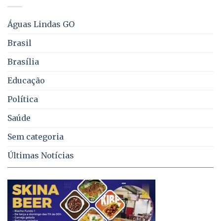
água,
energia
e
Águas Lindas GO
coleta
de
Brasil
lixo
no
Brasília
DF
Educação
Política
Saúde
Sem categoria
Últimas Notícias