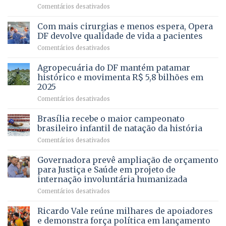
–
em
Comentários desativados
Vista
Deputado
Bela
Ricardo
Com mais cirurgias e menos espera, Opera
Vale
DF devolve qualidade de vida a pacientes
apresenta
em
Comentários desativados
projeto
Com
para
mais
Agropecuária do DF mantém patamar
combater
cirurgias
descontos
histórico e movimenta R$ 5,8 bilhões em
e
ilegais
2025
menos
em
em
Comentários desativados
espera,
contracheques
Agropecuária
Opera
de
do
DF
Brasília recebe o maior campeonato
servidores,
DF
devolve
aposentados
brasileiro infantil de natação da história
mantém
qualidade
e
em
Comentários desativados
patamar
de
pensionistas
Brasília
histórico
vida
do
recebe
Governadora prevê ampliação de orçamento
e
a
DF
o
movimenta
pacientes
para Justiça e Saúde em projeto de
maior
R$
internação involuntária humanizada
campeonato
5,8
em
Comentários desativados
brasileiro
bilhões
Governadora
infantil
em
prevê
de
Ricardo Vale reúne milhares de apoiadores
2025
ampliação
natação
e demonstra força política em lançamento
de
da