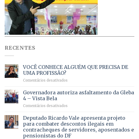
RECENTES
VOCÊ CONHECE ALGUÉM QUE PRECISA DE
UMA PROFISSÃO?
em
Comentários desativados
VOCÊ
CONHECE
Governadora autoriza asfaltamento da Gleba
ALGUÉM
4 – Vista Bela
QUE
em
Comentários desativados
PRECISA
Governadora
DE
autoriza
Deputado Ricardo Vale apresenta projeto
UMA
asfaltamento
PROFISSÃO?
para combater descontos ilegais em
da
contracheques de servidores, aposentados e
Gleba
pensionistas do DF
4