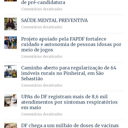
de pré-candidatura
orçamento
história
em
Comentários desativados
para
Ricardo
Justiça
Vale
e
SAÚDE MENTAL PREVENTIVA
reúne
Saúde
em
Comentários desativados
milhares
em
SAÚDE
de
projeto
MENTAL
Projeto apoiado pela FAPDF fortalece
apoiadores
de
PREVENTIVA
e
internação
cuidado e autonomia de pessoas idosas por
demonstra
involuntária
meio de jogos
força
humanizada
em
Comentários desativados
política
Projeto
em
apoiado
Caminho aberto para regularização de 64
lançamento
pela
de
imóveis rurais no Pinheiral, em São
FAPDF
pré-
Sebastião
fortalece
candidatura
em
Comentários desativados
cuidado
Caminho
e
aberto
autonomia
UPAs do DF registram mais de 8,6 mil
para
de
atendimentos por sintomas respiratórios
regularização
pessoas
em maio
de
idosas
em
Comentários desativados
64
por
UPAs
imóveis
meio
do
rurais
de
DF chega a um milhão de doses de vacinas