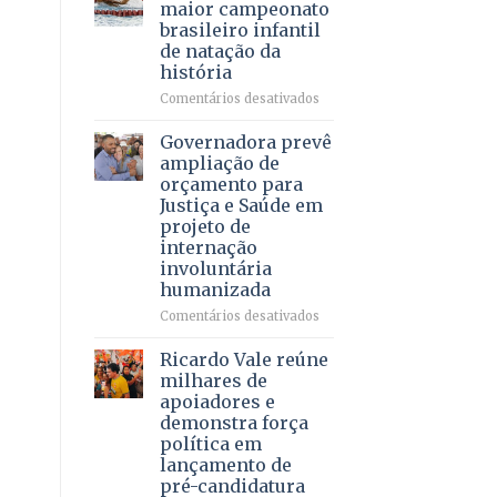
DF
maior campeonato
vida
mantém
brasileiro infantil
a
patamar
de natação da
pacientes
histórico
história
e
movimenta
em
Comentários desativados
R$
Brasília
5,8
recebe
Governadora prevê
bilhões
o
ampliação de
em
maior
orçamento para
2025
campeonato
Justiça e Saúde em
brasileiro
projeto de
infantil
internação
de
involuntária
natação
humanizada
da
história
em
Comentários desativados
Governadora
prevê
Ricardo Vale reúne
ampliação
milhares de
de
apoiadores e
orçamento
demonstra força
para
política em
Justiça
lançamento de
e
pré-candidatura
Saúde