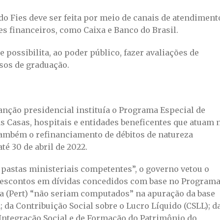
do Fies deve ser feita por meio de canais de atendiment
s financeiros, como Caixa e Banco do Brasil.
possibilita, ao poder público, fazer avaliações de
rsos de graduação.
anção presidencial instituía o Programa Especial de
s Casas, hospitais e entidades beneficentes que atuam 
 também o refinanciamento de débitos de natureza
até 30 de abril de 2022.
 pastas ministeriais competentes”, o governo vetou o
 descontos em dívidas concedidos com base no Program
ia (Pert) “não seriam computados” na apuração da base
 da Contribuição Social sobre o Lucro Líquido (CSLL); d
Integração Social e de Formação do Patrimônio do