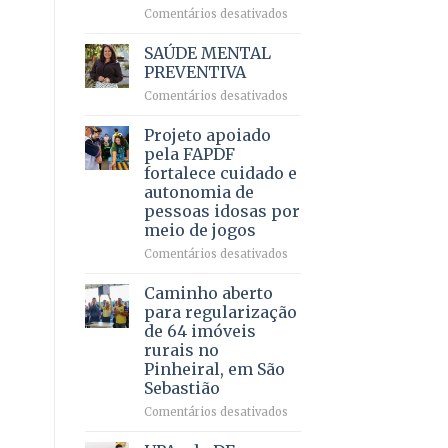
em
em
Comentários desativados
projeto
Ricardo
de
Vale
SAÚDE MENTAL
internação
reúne
PREVENTIVA
involuntária
milhares
humanizada
em
Comentários desativados
de
SAÚDE
apoiadores
MENTAL
Projeto apoiado
e
PREVENTIVA
demonstra
pela FAPDF
força
fortalece cuidado e
política
autonomia de
em
pessoas idosas por
lançamento
meio de jogos
de
pré-
em
Comentários desativados
candidatura
Projeto
apoiado
Caminho aberto
pela
para regularização
FAPDF
de 64 imóveis
fortalece
rurais no
cuidado
Pinheiral, em São
e
Sebastião
autonomia
de
em
Comentários desativados
pessoas
Caminho
idosas
aberto