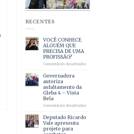
RECENTES
m
VOCÊ CONHECE
ALGUÉM QUE
PRECISA DE UMA
PROFISSÃO?
em
Comentários desativados
VOCÊ
CONHECE
Governadora
ALGUÉM
autoriza
QUE
asfaltamento da
PRECISA
Gleba 4 – Vista
DE
Bela
UMA
PROFISSÃO?
em
Comentários desativados
Governadora
autoriza
Deputado Ricardo
asfaltamento
Vale apresenta
da
projeto para
Gleba