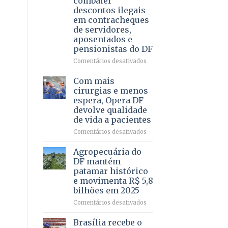
combater
4
descontos ilegais
–
em contracheques
Vista
de servidores,
Bela
aposentados e
pensionistas do DF
em
Comentários desativados
Deputado
Ricardo
Com mais
Vale
cirurgias e menos
apresenta
espera, Opera DF
projeto
devolve qualidade
para
de vida a pacientes
combater
descontos
em
Comentários desativados
ilegais
Com
em
mais
Agropecuária do
contracheques
cirurgias
DF mantém
de
e
patamar histórico
servidores,
menos
e movimenta R$ 5,8
aposentados
espera,
bilhões em 2025
e
Opera
pensionistas
DF
em
Comentários desativados
do
devolve
Agropecuária
DF
qualidade
do
Brasília recebe o
de