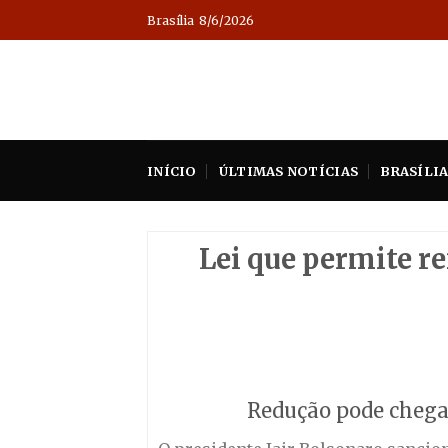
Skip
Brasília
8/6/2026
to
content
INÍCIO
ÚLTIMAS NOTÍCIAS
BRASÍLI
Lei que permite re
Redução pode chega