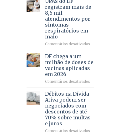
UPAs do DF
por
para
registram mais de
meio
regularização
8,6 mil
de
de
atendimentos por
jogos
64
sintomas
imóveis
respiratórios em
rurais
maio
no
Pinheiral,
em
Comentários desativados
em
UPAs
São
do
DF chega a um
Sebastião
DF
milhão de doses de
registram
vacinas aplicadas
mais
em 2026
de
8,6
em
Comentários desativados
mil
DF
atendimentos
chega
Débitos na Dívida
por
a
Ativa podem ser
sintomas
um
negociados com
respiratórios
milhão
descontos de até
em
de
70% sobre multas
maio
doses
e juros
de
vacinas
em
Comentários desativados
aplicadas
Débitos
em