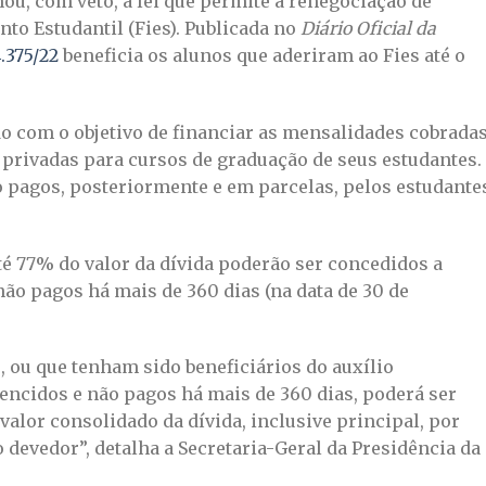
ou, com veto, a lei que permite a renegociação de
to Estudantil (Fies). Publicada no
Diário Oficial da
4.375/22
beneficia os alunos que aderiram ao Fies até o
ído com o objetivo de financiar as mensalidades cobrada
 privadas para cursos de graduação de seus estudantes.
 pagos, posteriormente e em parcelas, pelos estudante
té 77% do valor da dívida poderão ser concedidos a
ão pagos há mais de 360 dias (na data de 30 de
, ou que tenham sido beneficiários do auxílio
encidos e não pagos há mais de 360 dias, poderá ser
alor consolidado da dívida, inclusive principal, por
 devedor”, detalha a Secretaria-Geral da Presidência da