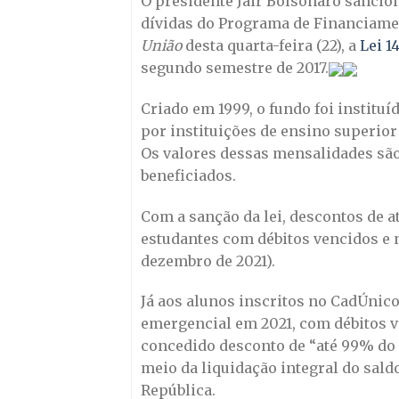
O presidente Jair Bolsonaro sancion
dívidas do Programa de Financiamen
União
desta quarta-feira (22), a
Lei 1
segundo semestre de 2017.
Criado em 1999, o fundo foi institu
por instituições de ensino superior
Os valores dessas mensalidades são
beneficiados.
Com a sanção da lei, descontos de a
estudantes com débitos vencidos e n
dezembro de 2021).
Já aos alunos inscritos no CadÚnico
emergencial em 2021, com débitos v
concedido desconto de “até 99% do v
meio da liquidação integral do saldo
República.