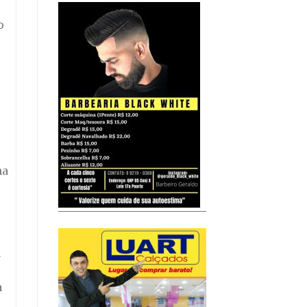
o
na
a
a