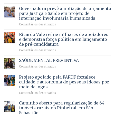
Brasília
histórico
vida
do
recebe
Governadora prevê ampliação de orçamento
e
a
DF
o
movimenta
pacientes
para Justiça e Saúde em projeto de
maior
R$
internação involuntária humanizada
campeonato
5,8
em
Comentários desativados
brasileiro
bilhões
Governadora
infantil
em
prevê
de
Ricardo Vale reúne milhares de apoiadores
2025
ampliação
natação
e demonstra força política em lançamento
de
da
de pré-candidatura
orçamento
história
em
Comentários desativados
para
Ricardo
Justiça
Vale
e
SAÚDE MENTAL PREVENTIVA
reúne
Saúde
em
Comentários desativados
milhares
em
SAÚDE
de
projeto
MENTAL
Projeto apoiado pela FAPDF fortalece
apoiadores
de
PREVENTIVA
e
internação
cuidado e autonomia de pessoas idosas por
demonstra
involuntária
meio de jogos
força
humanizada
em
Comentários desativados
política
Projeto
em
apoiado
Caminho aberto para regularização de 64
lançamento
pela
de
imóveis rurais no Pinheiral, em São
FAPDF
pré-
Sebastião
fortalece