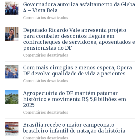
CONHECE
Governadora autoriza asfaltamento da Gleba
ALGUÉM
4 – Vista Bela
QUE
em
Comentários desativados
PRECISA
Governadora
DE
autoriza
Deputado Ricardo Vale apresenta projeto
UMA
asfaltamento
PROFISSÃO?
para combater descontos ilegais em
da
contracheques de servidores, aposentados e
Gleba
pensionistas do DF
4
–
em
Comentários desativados
Vista
Deputado
Bela
Ricardo
Com mais cirurgias e menos espera, Opera
Vale
DF devolve qualidade de vida a pacientes
apresenta
em
Comentários desativados
projeto
Com
para
mais
Agropecuária do DF mantém patamar
combater
cirurgias
descontos
histórico e movimenta R$ 5,8 bilhões em
e
ilegais
2025
menos
em
em
Comentários desativados
espera,
contracheques
Agropecuária
Opera
de
do
DF
Brasília recebe o maior campeonato
servidores,
DF
devolve
aposentados
brasileiro infantil de natação da história
mantém
qualidade
e
em
Comentários desativados
patamar
de
pensionistas