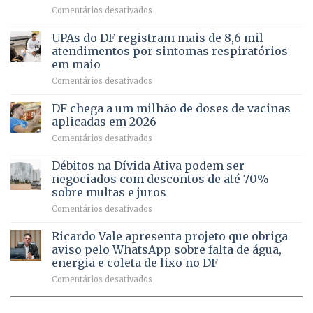
candidatura
em
Comentários desativados
cuidado
Caminho
e
aberto
autonomia
UPAs do DF registram mais de 8,6 mil
para
de
atendimentos por sintomas respiratórios
regularização
pessoas
em maio
de
idosas
em
Comentários desativados
64
por
UPAs
imóveis
meio
do
rurais
de
DF chega a um milhão de doses de vacinas
DF
no
jogos
aplicadas em 2026
registram
Pinheiral,
em
Comentários desativados
mais
em
DF
de
São
chega
Débitos na Dívida Ativa podem ser
8,6
Sebastião
a
mil
negociados com descontos de até 70%
um
atendimentos
sobre multas e juros
milhão
por
em
Comentários desativados
de
sintomas
Débitos
doses
respiratórios
na
de
Ricardo Vale apresenta projeto que obriga
em
Dívida
vacinas
maio
aviso pelo WhatsApp sobre falta de água,
Ativa
aplicadas
energia e coleta de lixo no DF
podem
em
em
Comentários desativados
ser
2026
Ricardo
negociados
Vale
com