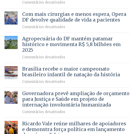
–
em
Comentários desativados
Vista
Deputado
Bela
Ricardo
Com mais cirurgias e menos espera, Opera
Vale
DF devolve qualidade de vida a pacientes
apresenta
em
Comentários desativados
projeto
Com
para
mais
Agropecuária do DF mantém patamar
combater
cirurgias
descontos
histórico e movimenta R$ 5,8 bilhões em
e
ilegais
2025
menos
em
em
Comentários desativados
espera,
contracheques
Agropecuária
Opera
de
do
DF
Brasília recebe o maior campeonato
servidores,
DF
devolve
aposentados
brasileiro infantil de natação da história
mantém
qualidade
e
em
Comentários desativados
patamar
de
pensionistas
Brasília
histórico
vida
do
recebe
Governadora prevê ampliação de orçamento
e
a
DF
o
movimenta
pacientes
para Justiça e Saúde em projeto de
maior
R$
internação involuntária humanizada
campeonato
5,8
em
Comentários desativados
brasileiro
bilhões
Governadora
infantil
em
prevê
de
Ricardo Vale reúne milhares de apoiadores
2025
ampliação
natação
e demonstra força política em lançamento
de
da