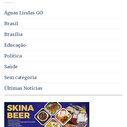
água,
energia
e
Águas Lindas GO
coleta
de
Brasil
lixo
no
Brasília
DF
Educação
Política
Saúde
Sem categoria
Últimas Notícias