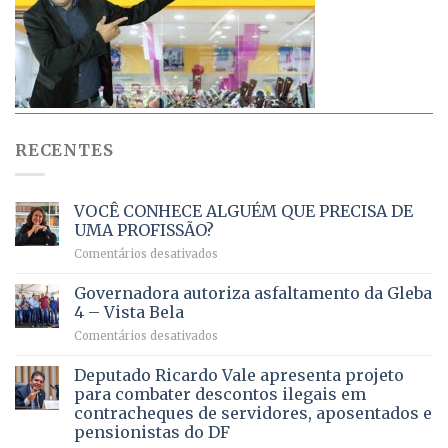
RECENTES
VOCÊ CONHECE ALGUÉM QUE PRECISA DE
UMA PROFISSÃO?
em
Comentários desativados
VOCÊ
CONHECE
Governadora autoriza asfaltamento da Gleba
ALGUÉM
4 – Vista Bela
QUE
em
Comentários desativados
PRECISA
Governadora
DE
autoriza
Deputado Ricardo Vale apresenta projeto
UMA
asfaltamento
PROFISSÃO?
para combater descontos ilegais em
da
contracheques de servidores, aposentados e
Gleba
pensionistas do DF
4