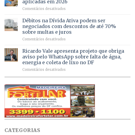
aplicadas em 2026
registram
Pinheiral,
em
Comentários desativados
mais
em
DF
de
São
chega
Débitos na Dívida Ativa podem ser
8,6
Sebastião
a
mil
negociados com descontos de até 70%
um
atendimentos
sobre multas e juros
milhão
por
em
Comentários desativados
de
sintomas
Débitos
doses
respiratórios
na
de
Ricardo Vale apresenta projeto que obriga
em
Dívida
vacinas
maio
aviso pelo WhatsApp sobre falta de água,
Ativa
aplicadas
energia e coleta de lixo no DF
podem
em
em
Comentários desativados
ser
2026
Ricardo
negociados
Vale
com
apresenta
descontos
projeto
de
que
até
obriga
70%
aviso
sobre
pelo
multas
WhatsApp
e
sobre
juros
falta
CATEGORIAS
de