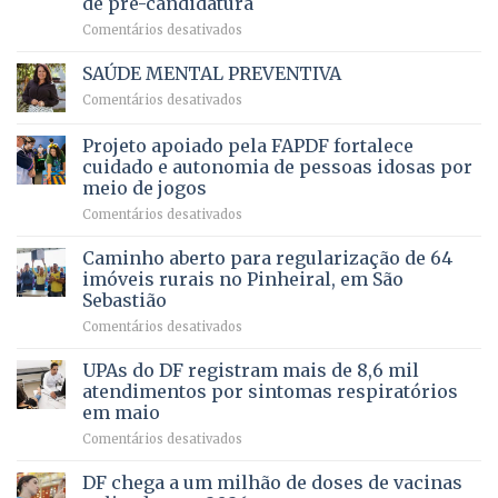
de pré-candidatura
orçamento
história
em
Comentários desativados
para
Ricardo
Justiça
Vale
e
SAÚDE MENTAL PREVENTIVA
reúne
Saúde
em
Comentários desativados
milhares
em
SAÚDE
de
projeto
MENTAL
Projeto apoiado pela FAPDF fortalece
apoiadores
de
PREVENTIVA
e
internação
cuidado e autonomia de pessoas idosas por
demonstra
involuntária
meio de jogos
força
humanizada
em
Comentários desativados
política
Projeto
em
apoiado
Caminho aberto para regularização de 64
lançamento
pela
de
imóveis rurais no Pinheiral, em São
FAPDF
pré-
Sebastião
fortalece
candidatura
em
Comentários desativados
cuidado
Caminho
e
aberto
autonomia
UPAs do DF registram mais de 8,6 mil
para
de
atendimentos por sintomas respiratórios
regularização
pessoas
em maio
de
idosas
em
Comentários desativados
64
por
UPAs
imóveis
meio
do
rurais
de
DF chega a um milhão de doses de vacinas
DF
no
jogos