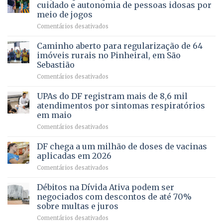
e
internação
cuidado e autonomia de pessoas idosas por
demonstra
involuntária
meio de jogos
força
humanizada
em
Comentários desativados
política
Projeto
em
apoiado
Caminho aberto para regularização de 64
lançamento
pela
de
imóveis rurais no Pinheiral, em São
FAPDF
pré-
Sebastião
fortalece
candidatura
em
Comentários desativados
cuidado
Caminho
e
aberto
autonomia
UPAs do DF registram mais de 8,6 mil
para
de
atendimentos por sintomas respiratórios
regularização
pessoas
em maio
de
idosas
em
Comentários desativados
64
por
UPAs
imóveis
meio
do
rurais
de
DF chega a um milhão de doses de vacinas
DF
no
jogos
aplicadas em 2026
registram
Pinheiral,
em
Comentários desativados
mais
em
DF
de
São
chega
Débitos na Dívida Ativa podem ser
8,6
Sebastião
a
mil
negociados com descontos de até 70%
um
atendimentos
sobre multas e juros
milhão
por
em
Comentários desativados
de
sintomas