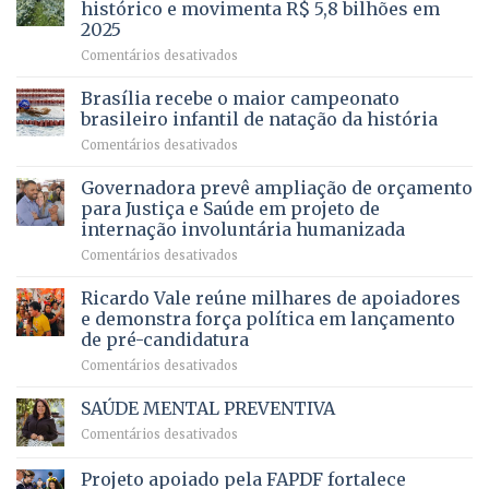
descontos
histórico e movimenta R$ 5,8 bilhões em
e
ilegais
2025
menos
em
em
Comentários desativados
espera,
contracheques
Agropecuária
Opera
de
do
DF
Brasília recebe o maior campeonato
servidores,
DF
devolve
aposentados
brasileiro infantil de natação da história
mantém
qualidade
e
em
Comentários desativados
patamar
de
pensionistas
Brasília
histórico
vida
do
recebe
Governadora prevê ampliação de orçamento
e
a
DF
o
movimenta
pacientes
para Justiça e Saúde em projeto de
maior
R$
internação involuntária humanizada
campeonato
5,8
em
Comentários desativados
brasileiro
bilhões
Governadora
infantil
em
prevê
de
Ricardo Vale reúne milhares de apoiadores
2025
ampliação
natação
e demonstra força política em lançamento
de
da
de pré-candidatura
orçamento
história
em
Comentários desativados
para
Ricardo
Justiça
Vale
e
SAÚDE MENTAL PREVENTIVA
reúne
Saúde
em
Comentários desativados
milhares
em
SAÚDE
de
projeto
MENTAL
Projeto apoiado pela FAPDF fortalece
apoiadores
de
PREVENTIVA