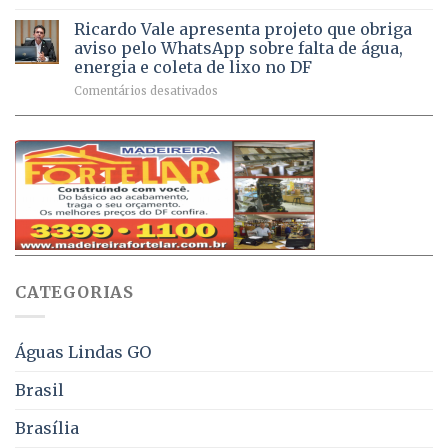
Débitos
doses
respiratórios
na
de
Ricardo Vale apresenta projeto que obriga
em
Dívida
vacinas
maio
aviso pelo WhatsApp sobre falta de água,
Ativa
aplicadas
energia e coleta de lixo no DF
podem
em
em
Comentários desativados
ser
2026
Ricardo
negociados
Vale
com
apresenta
descontos
projeto
de
que
até
obriga
70%
aviso
sobre
pelo
multas
WhatsApp
e
sobre
juros
falta
CATEGORIAS
de
água,
energia
e
Águas Lindas GO
coleta
de
Brasil
lixo
no
Brasília
DF