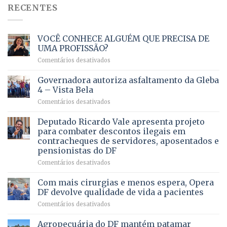
RECENTES
VOCÊ CONHECE ALGUÉM QUE PRECISA DE
UMA PROFISSÃO?
em
Comentários desativados
VOCÊ
CONHECE
Governadora autoriza asfaltamento da Gleba
ALGUÉM
4 – Vista Bela
QUE
em
Comentários desativados
PRECISA
Governadora
DE
autoriza
Deputado Ricardo Vale apresenta projeto
UMA
asfaltamento
PROFISSÃO?
para combater descontos ilegais em
da
contracheques de servidores, aposentados e
Gleba
pensionistas do DF
4
–
em
Comentários desativados
Vista
Deputado
Bela
Ricardo
Com mais cirurgias e menos espera, Opera
Vale
DF devolve qualidade de vida a pacientes
apresenta
em
Comentários desativados
projeto
Com
para
mais
Agropecuária do DF mantém patamar
combater