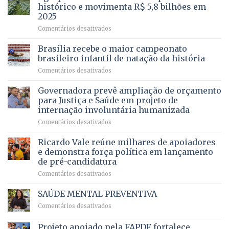
cirurgias
descontos
histórico e movimenta R$ 5,8 bilhões em
e
ilegais
2025
menos
em
em
Comentários desativados
espera,
contracheques
Agropecuária
Opera
de
do
DF
Brasília recebe o maior campeonato
servidores,
DF
devolve
aposentados
brasileiro infantil de natação da história
mantém
qualidade
e
em
Comentários desativados
patamar
de
pensionistas
Brasília
histórico
vida
do
recebe
Governadora prevê ampliação de orçamento
e
a
DF
o
movimenta
pacientes
para Justiça e Saúde em projeto de
maior
R$
internação involuntária humanizada
campeonato
5,8
em
Comentários desativados
brasileiro
bilhões
Governadora
infantil
em
prevê
de
Ricardo Vale reúne milhares de apoiadores
2025
ampliação
natação
e demonstra força política em lançamento
de
da
de pré-candidatura
orçamento
história
em
Comentários desativados
para
Ricardo
Justiça
Vale
e
SAÚDE MENTAL PREVENTIVA
reúne
Saúde
em
Comentários desativados
milhares
em
SAÚDE
de
projeto
MENTAL
Projeto apoiado pela FAPDF fortalece
apoiadores
de