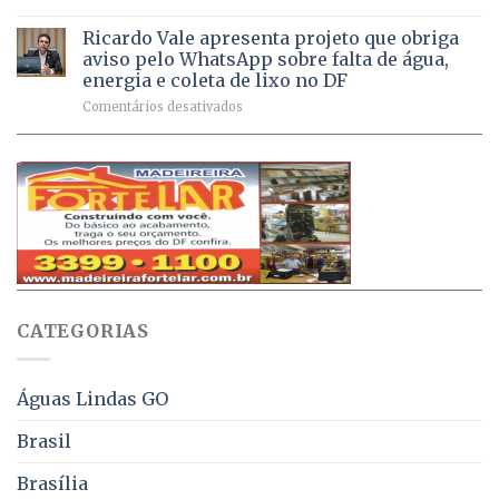
Débitos
doses
respiratórios
na
de
Ricardo Vale apresenta projeto que obriga
em
Dívida
vacinas
maio
aviso pelo WhatsApp sobre falta de água,
Ativa
aplicadas
energia e coleta de lixo no DF
podem
em
em
Comentários desativados
ser
2026
Ricardo
negociados
Vale
com
apresenta
descontos
projeto
de
que
até
obriga
70%
aviso
sobre
pelo
multas
WhatsApp
e
sobre
juros
falta
CATEGORIAS
de
água,
energia
e
Águas Lindas GO
coleta
de
Brasil
lixo
no
Brasília
DF