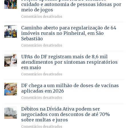
PREVENTIVA
e
internação
cuidado e autonomia de pessoas idosas por
demonstra
involuntária
meio de jogos
força
humanizada
em
Comentários desativados
política
Projeto
em
apoiado
Caminho aberto para regularização de 64
lançamento
pela
de
imóveis rurais no Pinheiral, em São
FAPDF
pré-
Sebastião
fortalece
candidatura
em
Comentários desativados
cuidado
Caminho
e
aberto
autonomia
UPAs do DF registram mais de 8,6 mil
para
de
atendimentos por sintomas respiratórios
regularização
pessoas
em maio
de
idosas
em
Comentários desativados
64
por
UPAs
imóveis
meio
do
rurais
de
DF chega a um milhão de doses de vacinas
DF
no
jogos
aplicadas em 2026
registram
Pinheiral,
em
Comentários desativados
mais
em
DF
de
São
chega
Débitos na Dívida Ativa podem ser
8,6
Sebastião
a
mil
negociados com descontos de até 70%
um
atendimentos
sobre multas e juros
milhão
por
em
Comentários desativados
de
sintomas