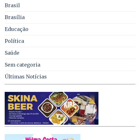
de
Brasil
lixo
no
Brasília
DF
Educação
Política
Saúde
Sem categoria
Últimas Notícias