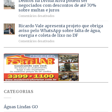
Débitos na Dívida Ativa podem ser
Sebastião
a
mil
negociados com descontos de até 70%
um
atendimentos
sobre multas e juros
milhão
por
em
Comentários desativados
de
sintomas
Débitos
doses
respiratórios
na
de
Ricardo Vale apresenta projeto que obriga
em
Dívida
vacinas
maio
aviso pelo WhatsApp sobre falta de água,
Ativa
aplicadas
energia e coleta de lixo no DF
podem
em
em
Comentários desativados
ser
2026
Ricardo
negociados
Vale
com
apresenta
descontos
projeto
de
que
até
obriga
70%
aviso
sobre
pelo
multas
WhatsApp
e
sobre
juros
falta
CATEGORIAS
de
água,
energia
e
Águas Lindas GO
coleta