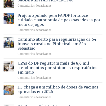
SAÚDE MENTAL PREVENTIVA
reúne
Saúde
em
Comentários desativados
milhares
em
SAÚDE
de
projeto
MENTAL
Projeto apoiado pela FAPDF fortalece
apoiadores
de
PREVENTIVA
e
internação
cuidado e autonomia de pessoas idosas por
demonstra
involuntária
meio de jogos
força
humanizada
em
Comentários desativados
política
Projeto
em
apoiado
Caminho aberto para regularização de 64
lançamento
pela
de
imóveis rurais no Pinheiral, em São
FAPDF
pré-
Sebastião
fortalece
candidatura
em
Comentários desativados
cuidado
Caminho
e
aberto
autonomia
UPAs do DF registram mais de 8,6 mil
para
de
atendimentos por sintomas respiratórios
regularização
pessoas
em maio
de
idosas
em
Comentários desativados
64
por
UPAs
imóveis
meio
do
rurais
de
DF chega a um milhão de doses de vacinas
DF
no
jogos
aplicadas em 2026
registram
Pinheiral,
em
Comentários desativados
mais
em
DF
de
São
chega
8,6