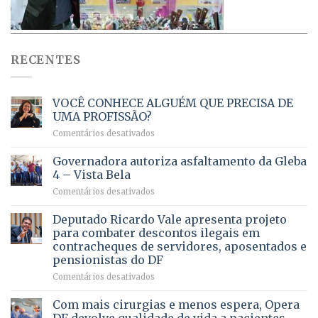
RECENTES
VOCÊ CONHECE ALGUÉM QUE PRECISA DE
UMA PROFISSÃO?
em
Comentários desativados
VOCÊ
CONHECE
Governadora autoriza asfaltamento da Gleba
ALGUÉM
4 – Vista Bela
QUE
em
Comentários desativados
PRECISA
Governadora
DE
autoriza
Deputado Ricardo Vale apresenta projeto
UMA
asfaltamento
PROFISSÃO?
para combater descontos ilegais em
da
contracheques de servidores, aposentados e
Gleba
pensionistas do DF
4
–
em
Comentários desativados
Vista
Deputado
Bela
Ricardo
Com mais cirurgias e menos espera, Opera
Vale