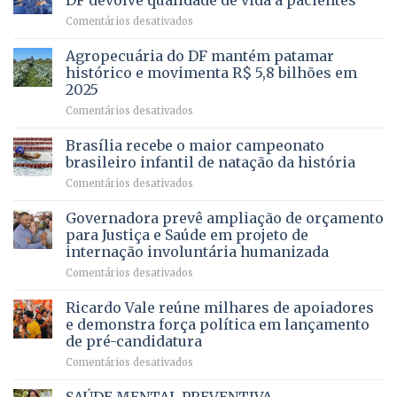
DF devolve qualidade de vida a pacientes
apresenta
em
Comentários desativados
projeto
Com
para
mais
Agropecuária do DF mantém patamar
combater
cirurgias
descontos
histórico e movimenta R$ 5,8 bilhões em
e
ilegais
2025
menos
em
em
Comentários desativados
espera,
contracheques
Agropecuária
Opera
de
do
DF
Brasília recebe o maior campeonato
servidores,
DF
devolve
aposentados
brasileiro infantil de natação da história
mantém
qualidade
e
em
Comentários desativados
patamar
de
pensionistas
Brasília
histórico
vida
do
recebe
Governadora prevê ampliação de orçamento
e
a
DF
o
movimenta
pacientes
para Justiça e Saúde em projeto de
maior
R$
internação involuntária humanizada
campeonato
5,8
em
Comentários desativados
brasileiro
bilhões
Governadora
infantil
em
prevê
de
Ricardo Vale reúne milhares de apoiadores
2025
ampliação
natação
e demonstra força política em lançamento
de
da
de pré-candidatura
orçamento
história
em
Comentários desativados
para
Ricardo
Justiça
Vale
e