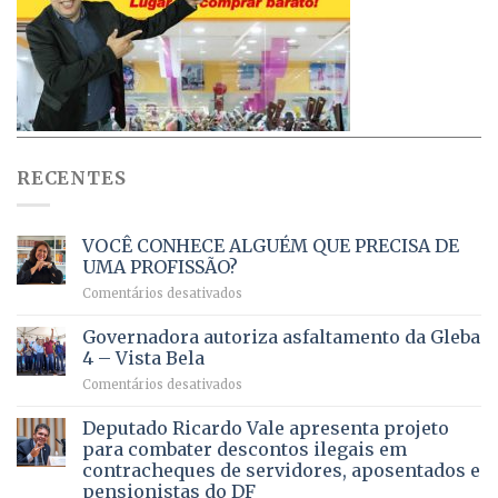
RECENTES
VOCÊ CONHECE ALGUÉM QUE PRECISA DE
UMA PROFISSÃO?
em
Comentários desativados
VOCÊ
CONHECE
Governadora autoriza asfaltamento da Gleba
ALGUÉM
4 – Vista Bela
QUE
em
Comentários desativados
PRECISA
Governadora
DE
autoriza
Deputado Ricardo Vale apresenta projeto
UMA
asfaltamento
PROFISSÃO?
para combater descontos ilegais em
da
contracheques de servidores, aposentados e
Gleba
pensionistas do DF
4