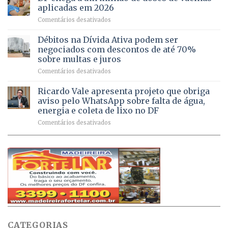
DF
no
jogos
aplicadas em 2026
registram
Pinheiral,
em
Comentários desativados
mais
em
DF
de
São
chega
Débitos na Dívida Ativa podem ser
8,6
Sebastião
a
mil
negociados com descontos de até 70%
um
atendimentos
sobre multas e juros
milhão
por
em
Comentários desativados
de
sintomas
Débitos
doses
respiratórios
na
de
Ricardo Vale apresenta projeto que obriga
em
Dívida
vacinas
maio
aviso pelo WhatsApp sobre falta de água,
Ativa
aplicadas
energia e coleta de lixo no DF
podem
em
em
Comentários desativados
ser
2026
Ricardo
negociados
Vale
com
apresenta
descontos
projeto
de
que
até
obriga
70%
aviso
sobre
pelo
multas
WhatsApp
e
sobre
juros
falta
CATEGORIAS
de