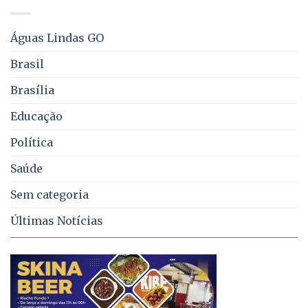
água,
energia
e
Águas Lindas GO
coleta
de
Brasil
lixo
no
Brasília
DF
Educação
Política
Saúde
Sem categoria
Últimas Notícias