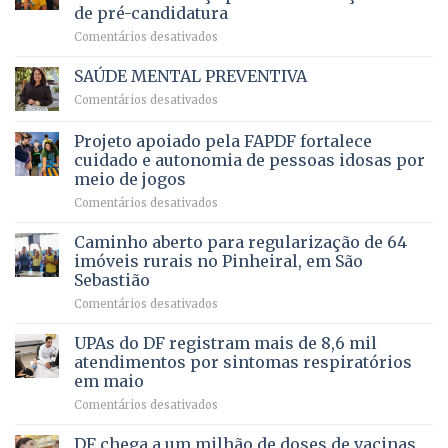
de
da
de pré-candidatura
orçamento
história
em
Comentários desativados
para
Ricardo
Justiça
Vale
e
SAÚDE MENTAL PREVENTIVA
reúne
Saúde
em
Comentários desativados
milhares
em
SAÚDE
de
projeto
MENTAL
Projeto apoiado pela FAPDF fortalece
apoiadores
de
PREVENTIVA
e
internação
cuidado e autonomia de pessoas idosas por
demonstra
involuntária
meio de jogos
força
humanizada
em
Comentários desativados
política
Projeto
em
apoiado
Caminho aberto para regularização de 64
lançamento
pela
de
imóveis rurais no Pinheiral, em São
FAPDF
pré-
Sebastião
fortalece
candidatura
em
Comentários desativados
cuidado
Caminho
e
aberto
autonomia
UPAs do DF registram mais de 8,6 mil
para
de
atendimentos por sintomas respiratórios
regularização
pessoas
em maio
de
idosas
em
Comentários desativados
64
por
UPAs
imóveis
meio
do
rurais
de
DF chega a um milhão de doses de vacinas