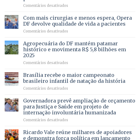
–
em
Comentários desativados
Vista
Deputado
Bela
Ricardo
Com mais cirurgias e menos espera, Opera
Vale
DF devolve qualidade de vida a pacientes
apresenta
em
Comentários desativados
projeto
Com
para
mais
Agropecuária do DF mantém patamar
combater
cirurgias
descontos
histórico e movimenta R$ 5,8 bilhões em
e
ilegais
2025
menos
em
em
Comentários desativados
espera,
contracheques
Agropecuária
Opera
de
do
DF
Brasília recebe o maior campeonato
servidores,
DF
devolve
aposentados
brasileiro infantil de natação da história
mantém
qualidade
e
em
Comentários desativados
patamar
de
pensionistas
Brasília
histórico
vida
do
recebe
Governadora prevê ampliação de orçamento
e
a
DF
o
movimenta
pacientes
para Justiça e Saúde em projeto de
maior
R$
internação involuntária humanizada
campeonato
5,8
em
Comentários desativados
brasileiro
bilhões
Governadora
infantil
em
prevê
de
Ricardo Vale reúne milhares de apoiadores
2025
ampliação
natação
e demonstra força política em lançamento