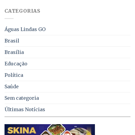
sobre
juros
falta
CATEGORIAS
de
água,
energia
e
Águas Lindas GO
coleta
de
Brasil
lixo
no
Brasília
DF
Educação
Política
Saúde
Sem categoria
Últimas Notícias