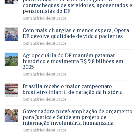
da
contracheques de servidores, aposentados e
Gleba
pensionistas do DF
4
–
em
Comentários desativados
Vista
Deputado
Bela
Ricardo
Com mais cirurgias e menos espera, Opera
Vale
DF devolve qualidade de vida a pacientes
apresenta
em
Comentários desativados
projeto
Com
para
mais
Agropecuária do DF mantém patamar
combater
cirurgias
descontos
histórico e movimenta R$ 5,8 bilhões em
e
ilegais
2025
menos
em
em
Comentários desativados
espera,
contracheques
Agropecuária
Opera
de
do
DF
Brasília recebe o maior campeonato
servidores,
DF
devolve
aposentados
brasileiro infantil de natação da história
mantém
qualidade
e
em
Comentários desativados
patamar
de
pensionistas
Brasília
histórico
vida
do
recebe
Governadora prevê ampliação de orçamento
e
a
DF
o
movimenta
pacientes
para Justiça e Saúde em projeto de
maior
R$
internação involuntária humanizada
campeonato
5,8
em
Comentários desativados
brasileiro
bilhões
Governadora
infantil
em