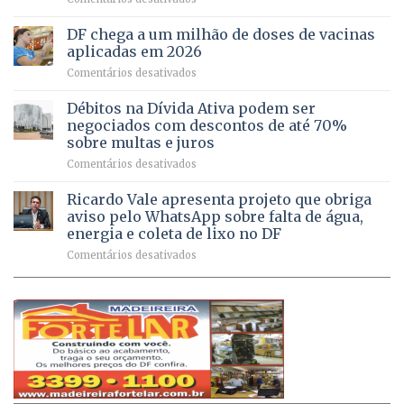
por
UPAs
imóveis
meio
do
rurais
de
DF chega a um milhão de doses de vacinas
DF
no
jogos
aplicadas em 2026
registram
Pinheiral,
em
Comentários desativados
mais
em
DF
de
São
chega
Débitos na Dívida Ativa podem ser
8,6
Sebastião
a
mil
negociados com descontos de até 70%
um
atendimentos
sobre multas e juros
milhão
por
em
Comentários desativados
de
sintomas
Débitos
doses
respiratórios
na
de
Ricardo Vale apresenta projeto que obriga
em
Dívida
vacinas
maio
aviso pelo WhatsApp sobre falta de água,
Ativa
aplicadas
energia e coleta de lixo no DF
podem
em
em
Comentários desativados
ser
2026
Ricardo
negociados
Vale
com
apresenta
descontos
projeto
de
que
até
obriga
70%
aviso
sobre
pelo
multas
WhatsApp
e