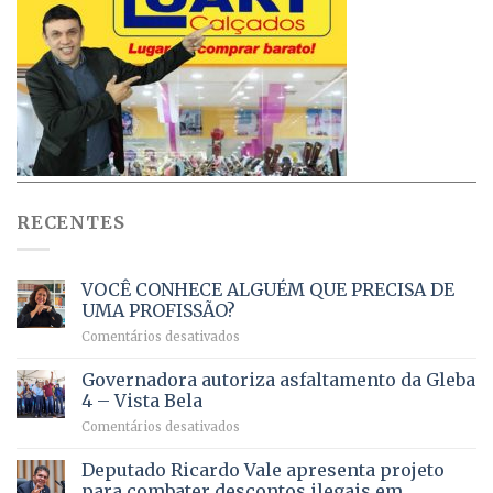
RECENTES
VOCÊ CONHECE ALGUÉM QUE PRECISA DE
UMA PROFISSÃO?
em
Comentários desativados
VOCÊ
CONHECE
Governadora autoriza asfaltamento da Gleba
ALGUÉM
4 – Vista Bela
QUE
em
Comentários desativados
PRECISA
Governadora
DE
autoriza
Deputado Ricardo Vale apresenta projeto
UMA
asfaltamento
PROFISSÃO?
para combater descontos ilegais em