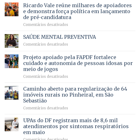
prevê
de
Ricardo Vale reúne milhares de apoiadores
2025
ampliação
natação
e demonstra força política em lançamento
de
da
de pré-candidatura
orçamento
história
em
Comentários desativados
para
Ricardo
Justiça
Vale
e
SAÚDE MENTAL PREVENTIVA
reúne
Saúde
em
Comentários desativados
milhares
em
SAÚDE
de
projeto
MENTAL
Projeto apoiado pela FAPDF fortalece
apoiadores
de
PREVENTIVA
e
internação
cuidado e autonomia de pessoas idosas por
demonstra
involuntária
meio de jogos
força
humanizada
em
Comentários desativados
política
Projeto
em
apoiado
Caminho aberto para regularização de 64
lançamento
pela
de
imóveis rurais no Pinheiral, em São
FAPDF
pré-
Sebastião
fortalece
candidatura
em
Comentários desativados
cuidado
Caminho
e
aberto
autonomia
UPAs do DF registram mais de 8,6 mil
para
de
atendimentos por sintomas respiratórios
regularização
pessoas
em maio
de
idosas
em
Comentários desativados
64