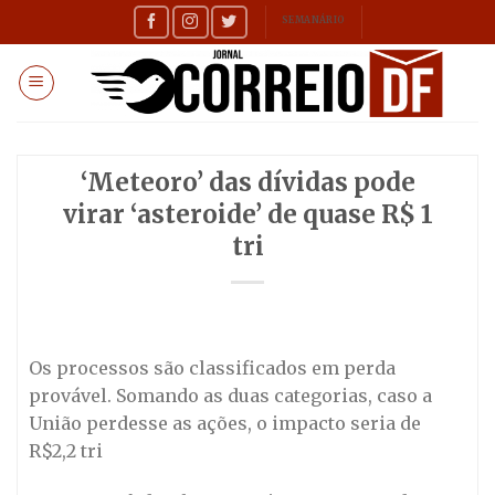
Skip
SEMANÁRIO
to
content
‘Meteoro’ das dívidas pode
virar ‘asteroide’ de quase R$ 1
tri
Os processos são classificados em perda
provável. Somando as duas categorias, caso a
União perdesse as ações, o impacto seria de
R$2,2 tri