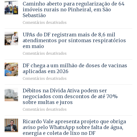
apoiado
Caminho aberto para regularização de 64
lançamento
pela
de
imóveis rurais no Pinheiral, em São
FAPDF
pré-
Sebastião
fortalece
candidatura
em
Comentários desativados
cuidado
Caminho
e
aberto
autonomia
UPAs do DF registram mais de 8,6 mil
para
de
atendimentos por sintomas respiratórios
regularização
pessoas
em maio
de
idosas
em
Comentários desativados
64
por
UPAs
imóveis
meio
do
rurais
de
DF chega a um milhão de doses de vacinas
DF
no
jogos
aplicadas em 2026
registram
Pinheiral,
em
Comentários desativados
mais
em
DF
de
São
chega
Débitos na Dívida Ativa podem ser
8,6
Sebastião
a
mil
negociados com descontos de até 70%
um
atendimentos
sobre multas e juros
milhão
por
em
Comentários desativados
de
sintomas
Débitos
doses
respiratórios
na
de
Ricardo Vale apresenta projeto que obriga
em
Dívida
vacinas
maio
aviso pelo WhatsApp sobre falta de água,
Ativa
aplicadas
energia e coleta de lixo no DF
podem
em