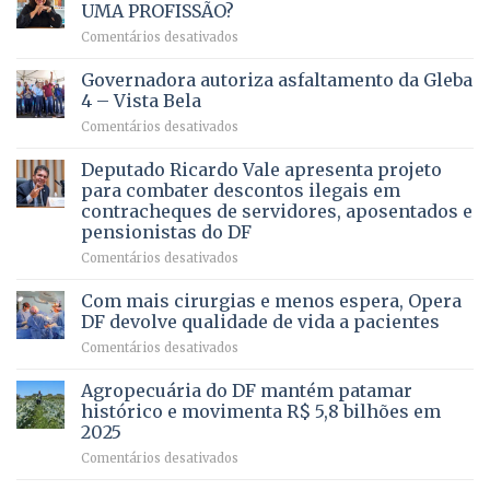
UMA PROFISSÃO?
em
Comentários desativados
VOCÊ
CONHECE
Governadora autoriza asfaltamento da Gleba
ALGUÉM
4 – Vista Bela
QUE
em
Comentários desativados
PRECISA
Governadora
DE
autoriza
Deputado Ricardo Vale apresenta projeto
UMA
asfaltamento
PROFISSÃO?
para combater descontos ilegais em
da
contracheques de servidores, aposentados e
Gleba
pensionistas do DF
4
–
em
Comentários desativados
Vista
Deputado
Bela
Ricardo
Com mais cirurgias e menos espera, Opera
Vale
DF devolve qualidade de vida a pacientes
apresenta
em
Comentários desativados
projeto
Com
para
mais
Agropecuária do DF mantém patamar
combater
cirurgias
descontos
histórico e movimenta R$ 5,8 bilhões em
e
ilegais
2025
menos
em
em
Comentários desativados
espera,
contracheques
Agropecuária
Opera
de