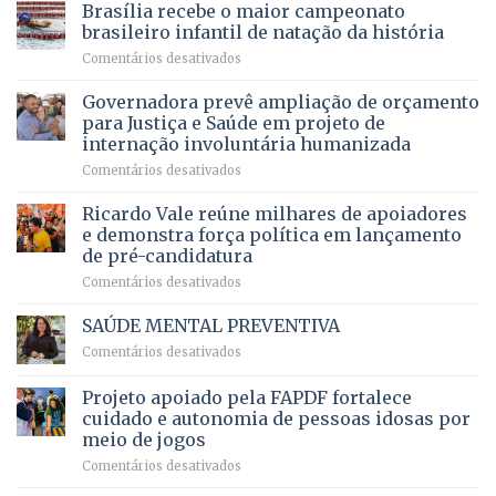
do
DF
Brasília recebe o maior campeonato
servidores,
DF
devolve
aposentados
brasileiro infantil de natação da história
mantém
qualidade
e
em
Comentários desativados
patamar
de
pensionistas
Brasília
histórico
vida
do
recebe
Governadora prevê ampliação de orçamento
e
a
DF
o
movimenta
pacientes
para Justiça e Saúde em projeto de
maior
R$
internação involuntária humanizada
campeonato
5,8
em
Comentários desativados
brasileiro
bilhões
Governadora
infantil
em
prevê
de
Ricardo Vale reúne milhares de apoiadores
2025
ampliação
natação
e demonstra força política em lançamento
de
da
de pré-candidatura
orçamento
história
em
Comentários desativados
para
Ricardo
Justiça
Vale
e
SAÚDE MENTAL PREVENTIVA
reúne
Saúde
em
Comentários desativados
milhares
em
SAÚDE
de
projeto
MENTAL
Projeto apoiado pela FAPDF fortalece
apoiadores
de
PREVENTIVA
e
internação
cuidado e autonomia de pessoas idosas por
demonstra
involuntária
meio de jogos
força
humanizada
em
Comentários desativados
política
Projeto
em