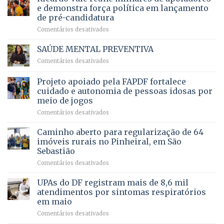
ampliação
natação
e demonstra força política em lançamento
de
da
de pré-candidatura
orçamento
história
em
Comentários desativados
para
Ricardo
Justiça
Vale
e
SAÚDE MENTAL PREVENTIVA
reúne
Saúde
em
Comentários desativados
milhares
em
SAÚDE
de
projeto
MENTAL
Projeto apoiado pela FAPDF fortalece
apoiadores
de
PREVENTIVA
e
internação
cuidado e autonomia de pessoas idosas por
demonstra
involuntária
meio de jogos
força
humanizada
em
Comentários desativados
política
Projeto
em
apoiado
Caminho aberto para regularização de 64
lançamento
pela
de
imóveis rurais no Pinheiral, em São
FAPDF
pré-
Sebastião
fortalece
candidatura
em
Comentários desativados
cuidado
Caminho
e
aberto
autonomia
UPAs do DF registram mais de 8,6 mil
para
de
atendimentos por sintomas respiratórios
regularização
pessoas
em maio
de
idosas
em
Comentários desativados
64
por
UPAs
imóveis
meio