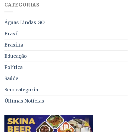
falta
CATEGORIAS
de
água,
energia
e
Águas Lindas GO
coleta
de
Brasil
lixo
no
Brasília
DF
Educação
Política
Saúde
Sem categoria
Últimas Notícias