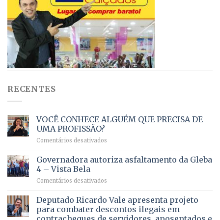
RECENTES
VOCÊ CONHECE ALGUÉM QUE PRECISA DE
UMA PROFISSÃO?
em
Comentários desativados
VOCÊ
CONHECE
Governadora autoriza asfaltamento da Gleba
ALGUÉM
4 – Vista Bela
QUE
em
Comentários desativados
PRECISA
Governadora
DE
autoriza
Deputado Ricardo Vale apresenta projeto
UMA
asfaltamento
PROFISSÃO?
para combater descontos ilegais em
da
contracheques de servidores, aposentados e