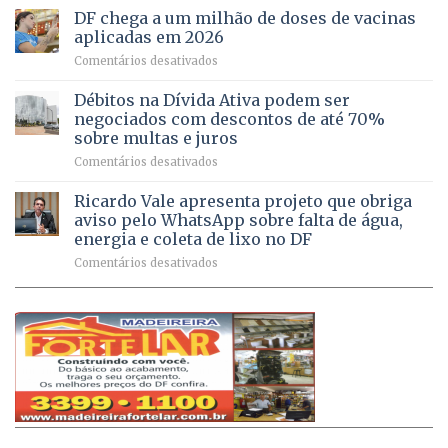
do
rurais
de
DF chega a um milhão de doses de vacinas
DF
no
jogos
aplicadas em 2026
registram
Pinheiral,
em
Comentários desativados
mais
em
DF
de
São
chega
Débitos na Dívida Ativa podem ser
8,6
Sebastião
a
mil
negociados com descontos de até 70%
um
atendimentos
sobre multas e juros
milhão
por
em
Comentários desativados
de
sintomas
Débitos
doses
respiratórios
na
de
Ricardo Vale apresenta projeto que obriga
em
Dívida
vacinas
maio
aviso pelo WhatsApp sobre falta de água,
Ativa
aplicadas
energia e coleta de lixo no DF
podem
em
em
Comentários desativados
ser
2026
Ricardo
negociados
Vale
com
apresenta
descontos
projeto
de
que
até
obriga
70%
aviso
sobre
pelo
multas
WhatsApp
e
sobre
juros