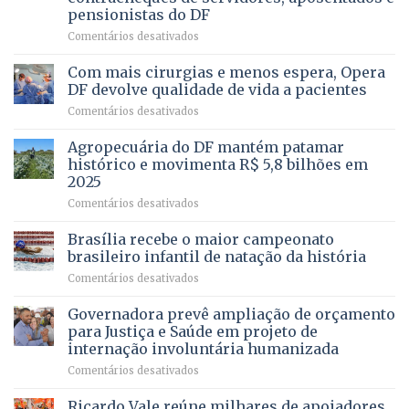
Gleba
pensionistas do DF
4
–
em
Comentários desativados
Vista
Deputado
Bela
Ricardo
Com mais cirurgias e menos espera, Opera
Vale
DF devolve qualidade de vida a pacientes
apresenta
em
Comentários desativados
projeto
Com
para
mais
Agropecuária do DF mantém patamar
combater
cirurgias
descontos
histórico e movimenta R$ 5,8 bilhões em
e
ilegais
2025
menos
em
em
Comentários desativados
espera,
contracheques
Agropecuária
Opera
de
do
DF
Brasília recebe o maior campeonato
servidores,
DF
devolve
aposentados
brasileiro infantil de natação da história
mantém
qualidade
e
em
Comentários desativados
patamar
de
pensionistas
Brasília
histórico
vida
do
recebe
Governadora prevê ampliação de orçamento
e
a
DF
o
movimenta
pacientes
para Justiça e Saúde em projeto de
maior
R$
internação involuntária humanizada
campeonato
5,8
em
Comentários desativados
brasileiro
bilhões
Governadora
infantil
em
prevê
de
Ricardo Vale reúne milhares de apoiadores
2025