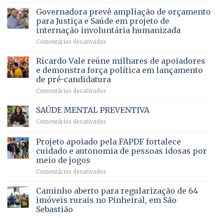
Brasília
histórico
vida
do
recebe
Governadora prevê ampliação de orçamento
e
a
DF
o
movimenta
pacientes
para Justiça e Saúde em projeto de
maior
R$
internação involuntária humanizada
campeonato
5,8
em
Comentários desativados
brasileiro
bilhões
Governadora
infantil
em
prevê
de
Ricardo Vale reúne milhares de apoiadores
2025
ampliação
natação
e demonstra força política em lançamento
de
da
de pré-candidatura
orçamento
história
em
Comentários desativados
para
Ricardo
Justiça
Vale
e
SAÚDE MENTAL PREVENTIVA
reúne
Saúde
em
Comentários desativados
milhares
em
SAÚDE
de
projeto
MENTAL
Projeto apoiado pela FAPDF fortalece
apoiadores
de
PREVENTIVA
e
internação
cuidado e autonomia de pessoas idosas por
demonstra
involuntária
meio de jogos
força
humanizada
em
Comentários desativados
política
Projeto
em
apoiado
Caminho aberto para regularização de 64
lançamento
pela
de
imóveis rurais no Pinheiral, em São
FAPDF
pré-
Sebastião
fortalece
candidatura