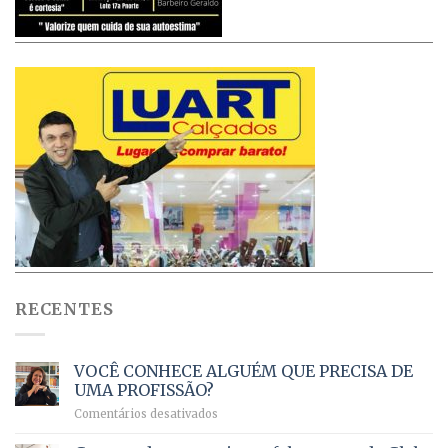
RECENTES
VOCÊ CONHECE ALGUÉM QUE PRECISA DE
UMA PROFISSÃO?
em
Comentários desativados
VOCÊ
CONHECE