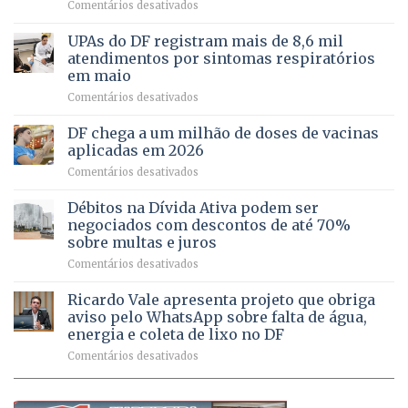
em
Comentários desativados
cuidado
Caminho
e
aberto
autonomia
UPAs do DF registram mais de 8,6 mil
para
de
atendimentos por sintomas respiratórios
regularização
pessoas
em maio
de
idosas
em
Comentários desativados
64
por
UPAs
imóveis
meio
do
rurais
de
DF chega a um milhão de doses de vacinas
DF
no
jogos
aplicadas em 2026
registram
Pinheiral,
em
Comentários desativados
mais
em
DF
de
São
chega
Débitos na Dívida Ativa podem ser
8,6
Sebastião
a
mil
negociados com descontos de até 70%
um
atendimentos
sobre multas e juros
milhão
por
em
Comentários desativados
de
sintomas
Débitos
doses
respiratórios
na
de
Ricardo Vale apresenta projeto que obriga
em
Dívida
vacinas
maio
aviso pelo WhatsApp sobre falta de água,
Ativa
aplicadas
energia e coleta de lixo no DF
podem
em
em
Comentários desativados
ser
2026
Ricardo
negociados
Vale
com
apresenta
descontos