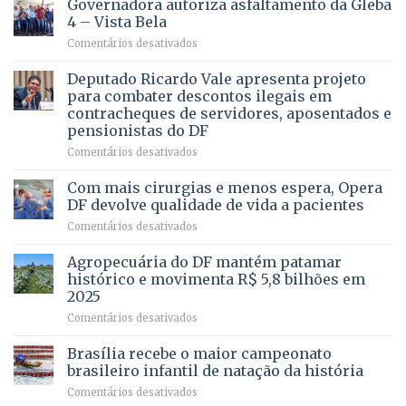
Governadora autoriza asfaltamento da Gleba
ALGUÉM
4 – Vista Bela
QUE
em
Comentários desativados
PRECISA
Governadora
DE
autoriza
Deputado Ricardo Vale apresenta projeto
UMA
asfaltamento
PROFISSÃO?
para combater descontos ilegais em
da
contracheques de servidores, aposentados e
Gleba
pensionistas do DF
4
–
em
Comentários desativados
Vista
Deputado
Bela
Ricardo
Com mais cirurgias e menos espera, Opera
Vale
DF devolve qualidade de vida a pacientes
apresenta
em
Comentários desativados
projeto
Com
para
mais
Agropecuária do DF mantém patamar
combater
cirurgias
descontos
histórico e movimenta R$ 5,8 bilhões em
e
ilegais
2025
menos
em
em
Comentários desativados
espera,
contracheques
Agropecuária
Opera
de
do
DF
Brasília recebe o maior campeonato
servidores,
DF
devolve
aposentados
brasileiro infantil de natação da história
mantém
qualidade
e
em
Comentários desativados
patamar
de
pensionistas