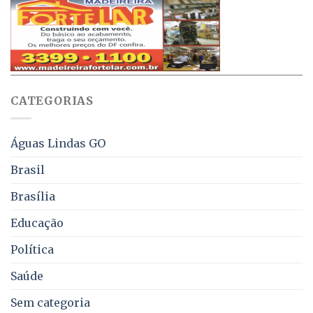
projeto
de
que
até
obriga
70%
aviso
sobre
pelo
multas
WhatsApp
e
sobre
juros
falta
CATEGORIAS
de
água,
energia
e
Águas Lindas GO
coleta
de
Brasil
lixo
no
Brasília
DF
Educação
Política
Saúde
Sem categoria