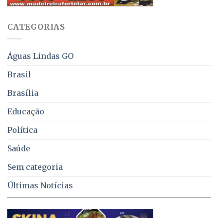
WhatsApp
e
sobre
juros
falta
CATEGORIAS
de
água,
energia
e
Águas Lindas GO
coleta
de
Brasil
lixo
no
Brasília
DF
Educação
Política
Saúde
Sem categoria
Últimas Notícias