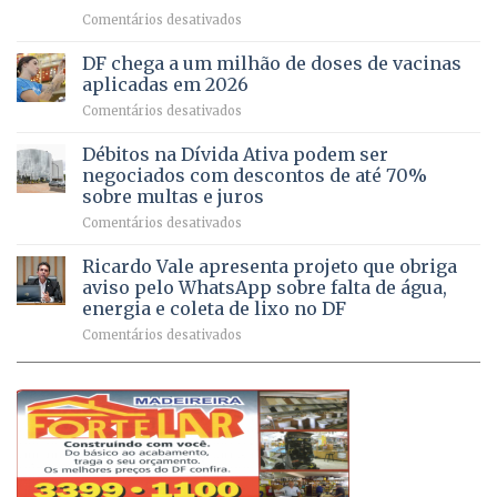
de
idosas
em
Comentários desativados
64
por
UPAs
imóveis
meio
do
rurais
de
DF chega a um milhão de doses de vacinas
DF
no
jogos
aplicadas em 2026
registram
Pinheiral,
em
Comentários desativados
mais
em
DF
de
São
chega
Débitos na Dívida Ativa podem ser
8,6
Sebastião
a
mil
negociados com descontos de até 70%
um
atendimentos
sobre multas e juros
milhão
por
em
Comentários desativados
de
sintomas
Débitos
doses
respiratórios
na
de
Ricardo Vale apresenta projeto que obriga
em
Dívida
vacinas
maio
aviso pelo WhatsApp sobre falta de água,
Ativa
aplicadas
energia e coleta de lixo no DF
podem
em
em
Comentários desativados
ser
2026
Ricardo
negociados
Vale
com
apresenta
descontos
projeto
de
que
até
obriga
70%
aviso
sobre
pelo
multas