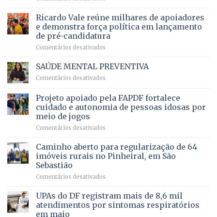
Governadora
infantil
em
prevê
de
Ricardo Vale reúne milhares de apoiadores
2025
ampliação
natação
e demonstra força política em lançamento
de
da
de pré-candidatura
orçamento
história
em
Comentários desativados
para
Ricardo
Justiça
Vale
e
SAÚDE MENTAL PREVENTIVA
reúne
Saúde
em
Comentários desativados
milhares
em
SAÚDE
de
projeto
MENTAL
Projeto apoiado pela FAPDF fortalece
apoiadores
de
PREVENTIVA
e
internação
cuidado e autonomia de pessoas idosas por
demonstra
involuntária
meio de jogos
força
humanizada
em
Comentários desativados
política
Projeto
em
apoiado
Caminho aberto para regularização de 64
lançamento
pela
de
imóveis rurais no Pinheiral, em São
FAPDF
pré-
Sebastião
fortalece
candidatura
em
Comentários desativados
cuidado
Caminho
e
aberto
autonomia
UPAs do DF registram mais de 8,6 mil
para
de
atendimentos por sintomas respiratórios
regularização
pessoas
em maio