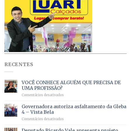
RECENTES
VOCÊ CONHECE ALGUÉM QUE PRECISA DE
UMA PROFISSÃO?
em
Comentários desativados
VOCÊ
CONHECE
Governadora autoriza asfaltamento da Gleba
ALGUÉM
4 – Vista Bela
QUE
em
Comentários desativados
PRECISA
Governadora
DE
autoriza
Deputado Ricardo Vale apresenta projeto
UMA