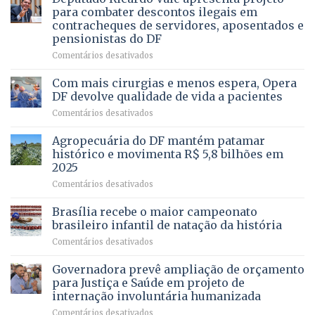
asfaltamento
PROFISSÃO?
para combater descontos ilegais em
da
contracheques de servidores, aposentados e
Gleba
pensionistas do DF
4
–
em
Comentários desativados
Vista
Deputado
Bela
Ricardo
Com mais cirurgias e menos espera, Opera
Vale
DF devolve qualidade de vida a pacientes
apresenta
em
Comentários desativados
projeto
Com
para
mais
Agropecuária do DF mantém patamar
combater
cirurgias
descontos
histórico e movimenta R$ 5,8 bilhões em
e
ilegais
2025
menos
em
em
Comentários desativados
espera,
contracheques
Agropecuária
Opera
de
do
DF
Brasília recebe o maior campeonato
servidores,
DF
devolve
aposentados
brasileiro infantil de natação da história
mantém
qualidade
e
em
Comentários desativados
patamar
de
pensionistas
Brasília
histórico
vida
do
recebe
Governadora prevê ampliação de orçamento
e
a
DF
o
movimenta
pacientes
para Justiça e Saúde em projeto de
maior
R$
internação involuntária humanizada
campeonato
5,8
em
Comentários desativados
brasileiro
bilhões