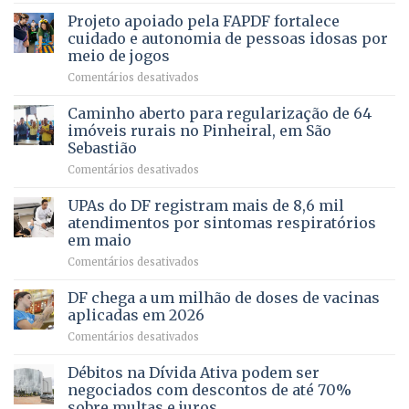
de
projeto
MENTAL
Projeto apoiado pela FAPDF fortalece
apoiadores
de
PREVENTIVA
e
internação
cuidado e autonomia de pessoas idosas por
demonstra
involuntária
meio de jogos
força
humanizada
em
Comentários desativados
política
Projeto
em
apoiado
Caminho aberto para regularização de 64
lançamento
pela
de
imóveis rurais no Pinheiral, em São
FAPDF
pré-
Sebastião
fortalece
candidatura
em
Comentários desativados
cuidado
Caminho
e
aberto
autonomia
UPAs do DF registram mais de 8,6 mil
para
de
atendimentos por sintomas respiratórios
regularização
pessoas
em maio
de
idosas
em
Comentários desativados
64
por
UPAs
imóveis
meio
do
rurais
de
DF chega a um milhão de doses de vacinas
DF
no
jogos
aplicadas em 2026
registram
Pinheiral,
em
Comentários desativados
mais
em
DF
de
São
chega
Débitos na Dívida Ativa podem ser
8,6
Sebastião
a
mil
negociados com descontos de até 70%
um
atendimentos
sobre multas e juros