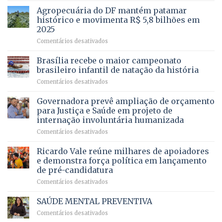
para
mais
Agropecuária do DF mantém patamar
combater
cirurgias
descontos
histórico e movimenta R$ 5,8 bilhões em
e
ilegais
2025
menos
em
em
Comentários desativados
espera,
contracheques
Agropecuária
Opera
de
do
DF
Brasília recebe o maior campeonato
servidores,
DF
devolve
aposentados
brasileiro infantil de natação da história
mantém
qualidade
e
em
Comentários desativados
patamar
de
pensionistas
Brasília
histórico
vida
do
recebe
Governadora prevê ampliação de orçamento
e
a
DF
o
movimenta
pacientes
para Justiça e Saúde em projeto de
maior
R$
internação involuntária humanizada
campeonato
5,8
em
Comentários desativados
brasileiro
bilhões
Governadora
infantil
em
prevê
de
Ricardo Vale reúne milhares de apoiadores
2025
ampliação
natação
e demonstra força política em lançamento
de
da
de pré-candidatura
orçamento
história
em
Comentários desativados
para
Ricardo
Justiça
Vale
e
SAÚDE MENTAL PREVENTIVA
reúne
Saúde
em
Comentários desativados
milhares
em
SAÚDE