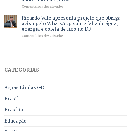
milhão
por
em
Comentários desativados
de
sintomas
Débitos
doses
respiratórios
na
de
Ricardo Vale apresenta projeto que obriga
em
Dívida
vacinas
maio
aviso pelo WhatsApp sobre falta de água,
Ativa
aplicadas
energia e coleta de lixo no DF
podem
em
em
Comentários desativados
ser
2026
Ricardo
negociados
Vale
com
apresenta
descontos
projeto
de
que
até
obriga
70%
CATEGORIAS
aviso
sobre
pelo
multas
WhatsApp
e
sobre
juros
Águas Lindas GO
falta
de
Brasil
água,
energia
Brasília
e
coleta
Educação
de
lixo
no