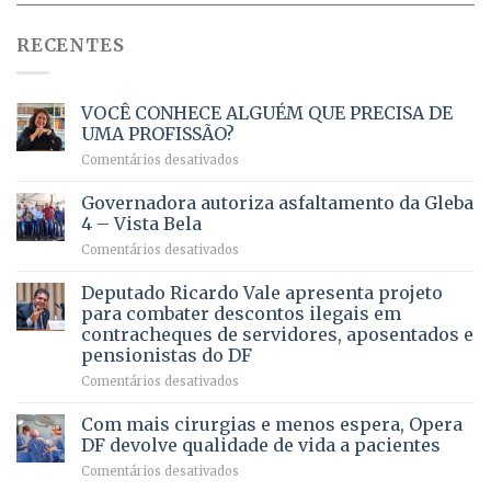
RECENTES
VOCÊ CONHECE ALGUÉM QUE PRECISA DE
UMA PROFISSÃO?
em
Comentários desativados
VOCÊ
CONHECE
Governadora autoriza asfaltamento da Gleba
ALGUÉM
4 – Vista Bela
QUE
em
Comentários desativados
PRECISA
Governadora
DE
autoriza
Deputado Ricardo Vale apresenta projeto
UMA
asfaltamento
PROFISSÃO?
para combater descontos ilegais em
da
contracheques de servidores, aposentados e
Gleba
pensionistas do DF
4
–
em
Comentários desativados
Vista
Deputado
Bela
Ricardo
Com mais cirurgias e menos espera, Opera
Vale
DF devolve qualidade de vida a pacientes
apresenta
em
Comentários desativados
projeto
Com