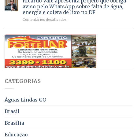
Ricardo Vale apresenta projeto que obriga
em
Dívida
vacinas
maio
aviso pelo WhatsApp sobre falta de água,
Ativa
aplicadas
energia e coleta de lixo no DF
podem
em
em
Comentários desativados
ser
2026
Ricardo
negociados
Vale
com
apresenta
descontos
projeto
de
que
até
obriga
70%
aviso
sobre
pelo
multas
WhatsApp
e
sobre
juros
falta
CATEGORIAS
de
água,
energia
e
Águas Lindas GO
coleta
de
Brasil
lixo
no
Brasília
DF
Educação