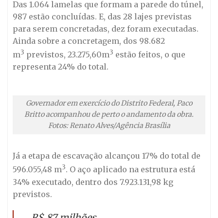
Das 1.064 lamelas que formam a parede do túnel,
987 estão concluídas. E, das 28 lajes previstas
para serem concretadas, dez foram executadas.
Ainda sobre a concretagem, dos 98.682
3
3
m
previstos, 23.275,60m
estão feitos, o que
representa 24% do total.
Governador em exercício do Distrito Federal, Paco
Britto acompanhou de perto o andamento da obra.
Fotos: Renato Alves/Agência Brasília
Já a etapa de escavação alcançou 17% do total de
3
596.055,48 m
. O aço aplicado na estrutura está
34% executado, dentro dos 7.923.131,98 kg
previstos.
R$ 87 milhões