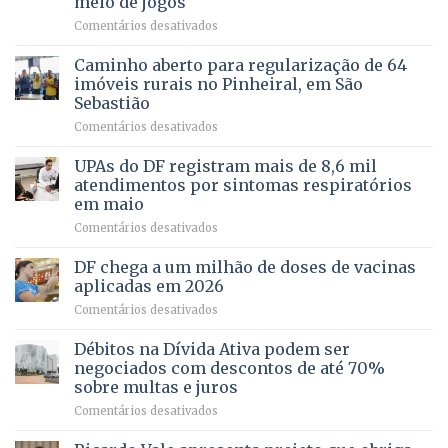
meio de jogos
força
humanizada
em
Comentários desativados
política
Projeto
em
apoiado
Caminho aberto para regularização de 64
lançamento
pela
de
imóveis rurais no Pinheiral, em São
FAPDF
pré-
Sebastião
fortalece
candidatura
em
Comentários desativados
cuidado
Caminho
e
aberto
autonomia
UPAs do DF registram mais de 8,6 mil
para
de
atendimentos por sintomas respiratórios
regularização
pessoas
em maio
de
idosas
em
Comentários desativados
64
por
UPAs
imóveis
meio
do
rurais
de
DF chega a um milhão de doses de vacinas
DF
no
jogos
aplicadas em 2026
registram
Pinheiral,
em
Comentários desativados
mais
em
DF
de
São
chega
Débitos na Dívida Ativa podem ser
8,6
Sebastião
a
mil
negociados com descontos de até 70%
um
atendimentos
sobre multas e juros
milhão
por
em
Comentários desativados
de
sintomas
Débitos
doses
respiratórios
na
de