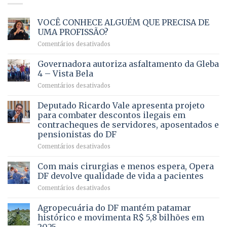
VOCÊ CONHECE ALGUÉM QUE PRECISA DE
UMA PROFISSÃO?
em
Comentários desativados
VOCÊ
CONHECE
Governadora autoriza asfaltamento da Gleba
ALGUÉM
4 – Vista Bela
QUE
em
Comentários desativados
PRECISA
Governadora
DE
autoriza
Deputado Ricardo Vale apresenta projeto
UMA
asfaltamento
PROFISSÃO?
para combater descontos ilegais em
da
contracheques de servidores, aposentados e
Gleba
pensionistas do DF
4
–
em
Comentários desativados
Vista
Deputado
Bela
Ricardo
Com mais cirurgias e menos espera, Opera
Vale
DF devolve qualidade de vida a pacientes
apresenta
em
Comentários desativados
projeto
Com
para
mais
Agropecuária do DF mantém patamar
combater
cirurgias
descontos
histórico e movimenta R$ 5,8 bilhões em
e
ilegais