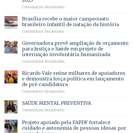
2025
menos
em
em
Comentários desativados
espera,
contracheques
Agropecuária
Opera
de
do
DF
Brasília recebe o maior campeonato
servidores,
DF
devolve
aposentados
brasileiro infantil de natação da história
mantém
qualidade
e
em
Comentários desativados
patamar
de
pensionistas
Brasília
histórico
vida
do
recebe
Governadora prevê ampliação de orçamento
e
a
DF
o
movimenta
pacientes
para Justiça e Saúde em projeto de
maior
R$
internação involuntária humanizada
campeonato
5,8
em
Comentários desativados
brasileiro
bilhões
Governadora
infantil
em
prevê
de
Ricardo Vale reúne milhares de apoiadores
2025
ampliação
natação
e demonstra força política em lançamento
de
da
de pré-candidatura
orçamento
história
em
Comentários desativados
para
Ricardo
Justiça
Vale
e
SAÚDE MENTAL PREVENTIVA
reúne
Saúde
em
Comentários desativados
milhares
em
SAÚDE
de
projeto
MENTAL
Projeto apoiado pela FAPDF fortalece
apoiadores
de
PREVENTIVA
e
internação
cuidado e autonomia de pessoas idosas por
demonstra
involuntária