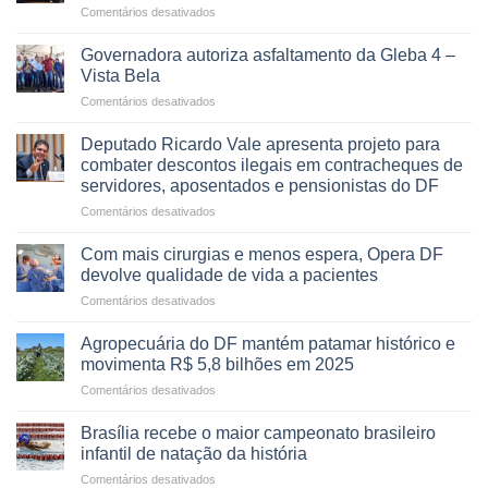
em
Comentários desativados
VOCÊ
CONHECE
Governadora autoriza asfaltamento da Gleba 4 –
ALGUÉM
Vista Bela
QUE
em
Comentários desativados
PRECISA
Governadora
DE
autoriza
UMA
Deputado Ricardo Vale apresenta projeto para
asfaltamento
PROFISSÃO?
combater descontos ilegais em contracheques de
da
servidores, aposentados e pensionistas do DF
Gleba
em
Comentários desativados
4
Deputado
–
Ricardo
Vista
Com mais cirurgias e menos espera, Opera DF
Vale
Bela
devolve qualidade de vida a pacientes
apresenta
em
Comentários desativados
projeto
Com
para
mais
combater
Agropecuária do DF mantém patamar histórico e
cirurgias
descontos
movimenta R$ 5,8 bilhões em 2025
e
ilegais
em
Comentários desativados
menos
em
Agropecuária
espera,
contracheques
do
Opera
Brasília recebe o maior campeonato brasileiro
de
DF
DF
infantil de natação da história
servidores,
mantém
devolve
aposentados
em
Comentários desativados
patamar
qualidade