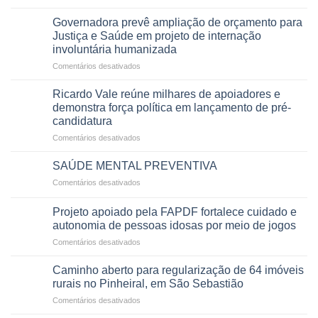
e
Brasília
histórico
de
pensionistas
recebe
e
Governadora prevê ampliação de orçamento para
vida
do
o
movimenta
Justiça e Saúde em projeto de internação
a
DF
maior
R$
pacientes
involuntária humanizada
campeonato
5,8
em
Comentários desativados
brasileiro
bilhões
Governadora
infantil
em
prevê
de
Ricardo Vale reúne milhares de apoiadores e
2025
ampliação
natação
demonstra força política em lançamento de pré-
de
da
candidatura
orçamento
história
em
Comentários desativados
para
Ricardo
Justiça
Vale
e
SAÚDE MENTAL PREVENTIVA
reúne
Saúde
em
Comentários desativados
milhares
em
SAÚDE
de
projeto
MENTAL
apoiadores
Projeto apoiado pela FAPDF fortalece cuidado e
de
PREVENTIVA
e
internação
autonomia de pessoas idosas por meio de jogos
demonstra
involuntária
em
Comentários desativados
força
humanizada
Projeto
política
apoiado
Caminho aberto para regularização de 64 imóveis
em
pela
rurais no Pinheiral, em São Sebastião
lançamento
FAPDF
de
em
Comentários desativados
fortalece
pré-
Caminho
cuidado