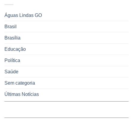
pelo
multas
WhatsApp
e
sobre
juros
Águas Lindas GO
falta
de
Brasil
água,
energia
Brasília
e
coleta
de
Educação
lixo
no
Política
DF
Saúde
Sem categoria
Últimas Notícias