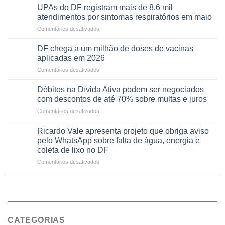
candidatura
aberto
e
UPAs do DF registram mais de 8,6 mil
para
autonomia
atendimentos por sintomas respiratórios em maio
regularização
de
em
Comentários desativados
de
pessoas
UPAs
64
idosas
do
imóveis
DF chega a um milhão de doses de vacinas
por
DF
rurais
aplicadas em 2026
meio
registram
no
de
em
Comentários desativados
mais
Pinheiral,
jogos
DF
de
em
chega
8,6
Débitos na Dívida Ativa podem ser negociados
São
a
mil
com descontos de até 70% sobre multas e juros
Sebastião
um
atendimentos
em
Comentários desativados
milhão
por
Débitos
de
sintomas
na
doses
Ricardo Vale apresenta projeto que obriga aviso
respiratórios
Dívida
de
pelo WhatsApp sobre falta de água, energia e
em
Ativa
vacinas
maio
coleta de lixo no DF
podem
aplicadas
em
Comentários desativados
ser
em
Ricardo
negociados
2026
Vale
com
apresenta
descontos
projeto
de
que
até
obriga
70%
CATEGORIAS
aviso
sobre