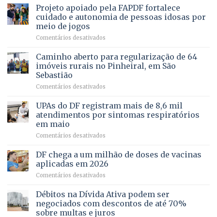
MENTAL
Projeto apoiado pela FAPDF fortalece
apoiadores
de
PREVENTIVA
e
internação
cuidado e autonomia de pessoas idosas por
demonstra
involuntária
meio de jogos
força
humanizada
em
Comentários desativados
política
Projeto
em
apoiado
Caminho aberto para regularização de 64
lançamento
pela
de
imóveis rurais no Pinheiral, em São
FAPDF
pré-
Sebastião
fortalece
candidatura
em
Comentários desativados
cuidado
Caminho
e
aberto
autonomia
UPAs do DF registram mais de 8,6 mil
para
de
atendimentos por sintomas respiratórios
regularização
pessoas
em maio
de
idosas
em
Comentários desativados
64
por
UPAs
imóveis
meio
do
rurais
de
DF chega a um milhão de doses de vacinas
DF
no
jogos
aplicadas em 2026
registram
Pinheiral,
em
Comentários desativados
mais
em
DF
de
São
chega
Débitos na Dívida Ativa podem ser
8,6
Sebastião
a
mil
negociados com descontos de até 70%
um
atendimentos
sobre multas e juros
milhão