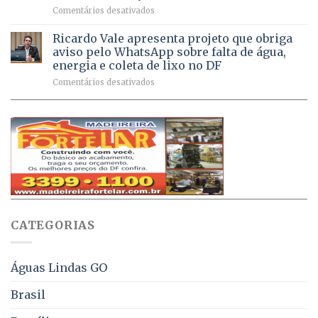
por
em
Comentários desativados
de
sintomas
Débitos
doses
respiratórios
na
de
Ricardo Vale apresenta projeto que obriga
em
Dívida
vacinas
maio
aviso pelo WhatsApp sobre falta de água,
Ativa
aplicadas
energia e coleta de lixo no DF
podem
em
em
Comentários desativados
ser
2026
Ricardo
negociados
Vale
com
apresenta
descontos
projeto
de
que
até
obriga
70%
aviso
sobre
pelo
multas
WhatsApp
e
sobre
juros
falta
CATEGORIAS
de
água,
energia
e
Águas Lindas GO
coleta
de
Brasil
lixo
no