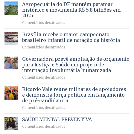
mais
Agropecuária do DF mantém patamar
combater
cirurgias
descontos
histórico e movimenta R$ 5,8 bilhões em
e
ilegais
2025
menos
em
em
Comentários desativados
espera,
contracheques
Agropecuária
Opera
de
do
DF
Brasília recebe o maior campeonato
servidores,
DF
devolve
aposentados
brasileiro infantil de natação da história
mantém
qualidade
e
em
Comentários desativados
patamar
de
pensionistas
Brasília
histórico
vida
do
recebe
Governadora prevê ampliação de orçamento
e
a
DF
o
movimenta
pacientes
para Justiça e Saúde em projeto de
maior
R$
internação involuntária humanizada
campeonato
5,8
em
Comentários desativados
brasileiro
bilhões
Governadora
infantil
em
prevê
de
Ricardo Vale reúne milhares de apoiadores
2025
ampliação
natação
e demonstra força política em lançamento
de
da
de pré-candidatura
orçamento
história
em
Comentários desativados
para
Ricardo
Justiça
Vale
e
SAÚDE MENTAL PREVENTIVA
reúne
Saúde
em
Comentários desativados
milhares
em
SAÚDE
de
projeto