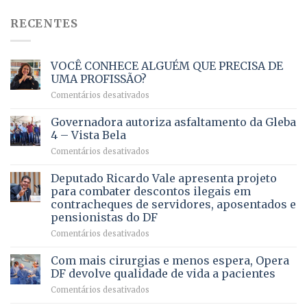
RECENTES
VOCÊ CONHECE ALGUÉM QUE PRECISA DE
UMA PROFISSÃO?
em
Comentários desativados
VOCÊ
CONHECE
Governadora autoriza asfaltamento da Gleba
ALGUÉM
4 – Vista Bela
QUE
em
Comentários desativados
PRECISA
Governadora
DE
autoriza
Deputado Ricardo Vale apresenta projeto
UMA
asfaltamento
PROFISSÃO?
para combater descontos ilegais em
da
contracheques de servidores, aposentados e
Gleba
pensionistas do DF
4
–
em
Comentários desativados
Vista
Deputado
Bela
Ricardo
Com mais cirurgias e menos espera, Opera
Vale
DF devolve qualidade de vida a pacientes
apresenta
em
Comentários desativados
projeto
Com
para