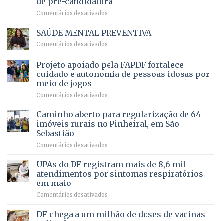
de pré-candidatura
orçamento
história
em
Comentários desativados
para
Ricardo
Justiça
Vale
e
SAÚDE MENTAL PREVENTIVA
reúne
Saúde
em
Comentários desativados
milhares
em
SAÚDE
de
projeto
MENTAL
Projeto apoiado pela FAPDF fortalece
apoiadores
de
PREVENTIVA
e
internação
cuidado e autonomia de pessoas idosas por
demonstra
involuntária
meio de jogos
força
humanizada
em
Comentários desativados
política
Projeto
em
apoiado
Caminho aberto para regularização de 64
lançamento
pela
de
imóveis rurais no Pinheiral, em São
FAPDF
pré-
Sebastião
fortalece
candidatura
em
Comentários desativados
cuidado
Caminho
e
aberto
autonomia
UPAs do DF registram mais de 8,6 mil
para
de
atendimentos por sintomas respiratórios
regularização
pessoas
em maio
de
idosas
em
Comentários desativados
64
por
UPAs
imóveis
meio
do
rurais
de
DF chega a um milhão de doses de vacinas
DF
no
jogos