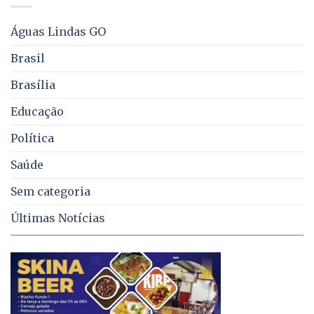
água,
energia
e
Águas Lindas GO
coleta
de
Brasil
lixo
no
Brasília
DF
Educação
Política
Saúde
Sem categoria
Últimas Notícias