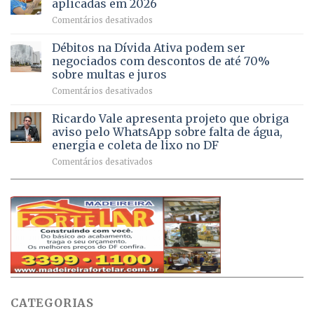
aplicadas em 2026
registram
Pinheiral,
em
Comentários desativados
mais
em
DF
de
São
chega
Débitos na Dívida Ativa podem ser
8,6
Sebastião
a
mil
negociados com descontos de até 70%
um
atendimentos
sobre multas e juros
milhão
por
em
Comentários desativados
de
sintomas
Débitos
doses
respiratórios
na
de
Ricardo Vale apresenta projeto que obriga
em
Dívida
vacinas
maio
aviso pelo WhatsApp sobre falta de água,
Ativa
aplicadas
energia e coleta de lixo no DF
podem
em
em
Comentários desativados
ser
2026
Ricardo
negociados
Vale
com
apresenta
descontos
projeto
de
que
até
obriga
70%
aviso
sobre
pelo
multas
WhatsApp
e
sobre
juros
falta
CATEGORIAS
de