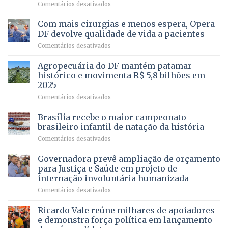
–
em
Comentários desativados
Vista
Deputado
Bela
Ricardo
Com mais cirurgias e menos espera, Opera
Vale
DF devolve qualidade de vida a pacientes
apresenta
em
Comentários desativados
projeto
Com
para
mais
Agropecuária do DF mantém patamar
combater
cirurgias
descontos
histórico e movimenta R$ 5,8 bilhões em
e
ilegais
2025
menos
em
em
Comentários desativados
espera,
contracheques
Agropecuária
Opera
de
do
DF
Brasília recebe o maior campeonato
servidores,
DF
devolve
aposentados
brasileiro infantil de natação da história
mantém
qualidade
e
em
Comentários desativados
patamar
de
pensionistas
Brasília
histórico
vida
do
recebe
Governadora prevê ampliação de orçamento
e
a
DF
o
movimenta
pacientes
para Justiça e Saúde em projeto de
maior
R$
internação involuntária humanizada
campeonato
5,8
em
Comentários desativados
brasileiro
bilhões
Governadora
infantil
em
prevê
de
Ricardo Vale reúne milhares de apoiadores
2025
ampliação
natação
e demonstra força política em lançamento
de
da