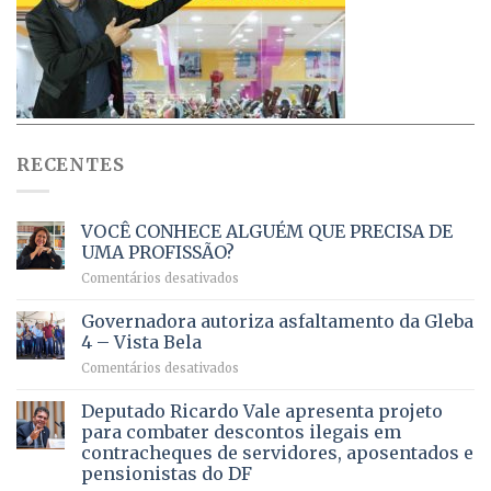
RECENTES
VOCÊ CONHECE ALGUÉM QUE PRECISA DE
UMA PROFISSÃO?
em
Comentários desativados
VOCÊ
CONHECE
Governadora autoriza asfaltamento da Gleba
ALGUÉM
4 – Vista Bela
QUE
em
Comentários desativados
PRECISA
Governadora
DE
autoriza
Deputado Ricardo Vale apresenta projeto
UMA
asfaltamento
PROFISSÃO?
para combater descontos ilegais em
da
contracheques de servidores, aposentados e
Gleba
pensionistas do DF
4