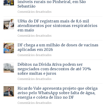
de
imóveis rurais no Pinheiral, em São
FAPDF
pré-
Sebastião
fortalece
candidatura
em
Comentários desativados
cuidado
Caminho
e
aberto
autonomia
UPAs do DF registram mais de 8,6 mil
para
de
atendimentos por sintomas respiratórios
regularização
pessoas
em maio
de
idosas
em
Comentários desativados
64
por
UPAs
imóveis
meio
do
rurais
de
DF chega a um milhão de doses de vacinas
DF
no
jogos
aplicadas em 2026
registram
Pinheiral,
em
Comentários desativados
mais
em
DF
de
São
chega
Débitos na Dívida Ativa podem ser
8,6
Sebastião
a
mil
negociados com descontos de até 70%
um
atendimentos
sobre multas e juros
milhão
por
em
Comentários desativados
de
sintomas
Débitos
doses
respiratórios
na
de
Ricardo Vale apresenta projeto que obriga
em
Dívida
vacinas
maio
aviso pelo WhatsApp sobre falta de água,
Ativa
aplicadas
energia e coleta de lixo no DF
podem
em
em
Comentários desativados
ser
2026