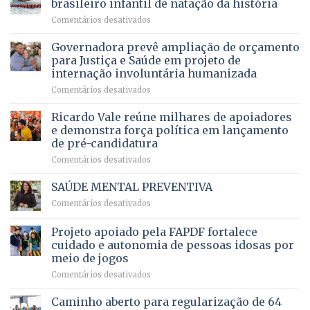
aposentados
brasileiro infantil de natação da história
mantém
qualidade
e
em
Comentários desativados
patamar
de
pensionistas
Brasília
histórico
vida
do
recebe
Governadora prevê ampliação de orçamento
e
a
DF
o
movimenta
pacientes
para Justiça e Saúde em projeto de
maior
R$
internação involuntária humanizada
campeonato
5,8
em
Comentários desativados
brasileiro
bilhões
Governadora
infantil
em
prevê
de
Ricardo Vale reúne milhares de apoiadores
2025
ampliação
natação
e demonstra força política em lançamento
de
da
de pré-candidatura
orçamento
história
em
Comentários desativados
para
Ricardo
Justiça
Vale
e
SAÚDE MENTAL PREVENTIVA
reúne
Saúde
em
Comentários desativados
milhares
em
SAÚDE
de
projeto
MENTAL
Projeto apoiado pela FAPDF fortalece
apoiadores
de
PREVENTIVA
e
internação
cuidado e autonomia de pessoas idosas por
demonstra
involuntária
meio de jogos
força
humanizada
em
Comentários desativados
política
Projeto
em
apoiado
Caminho aberto para regularização de 64
lançamento
pela