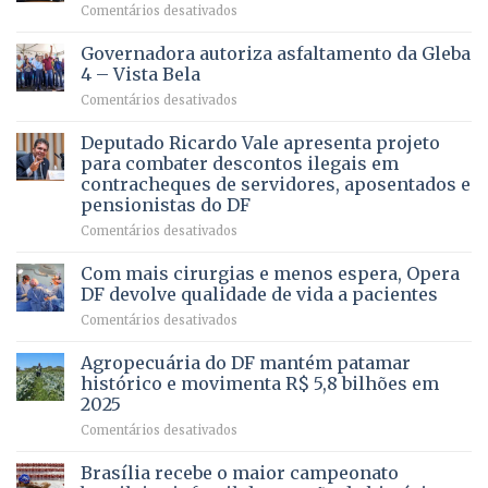
em
Comentários desativados
VOCÊ
CONHECE
Governadora autoriza asfaltamento da Gleba
ALGUÉM
4 – Vista Bela
QUE
em
Comentários desativados
PRECISA
Governadora
DE
autoriza
Deputado Ricardo Vale apresenta projeto
UMA
asfaltamento
PROFISSÃO?
para combater descontos ilegais em
da
contracheques de servidores, aposentados e
Gleba
pensionistas do DF
4
–
em
Comentários desativados
Vista
Deputado
Bela
Ricardo
Com mais cirurgias e menos espera, Opera
Vale
DF devolve qualidade de vida a pacientes
apresenta
em
Comentários desativados
projeto
Com
para
mais
Agropecuária do DF mantém patamar
combater
cirurgias
descontos
histórico e movimenta R$ 5,8 bilhões em
e
ilegais
2025
menos
em
em
Comentários desativados
espera,
contracheques
Agropecuária
Opera
de
do
DF
Brasília recebe o maior campeonato
servidores,
DF
devolve