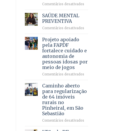
em
em
Comentários desativados
projeto
Ricardo
de
Vale
SAÚDE MENTAL
internação
reúne
PREVENTIVA
involuntária
milhares
humanizada
em
Comentários desativados
de
SAÚDE
apoiadores
MENTAL
Projeto apoiado
e
PREVENTIVA
demonstra
pela FAPDF
força
fortalece cuidado e
política
autonomia de
em
pessoas idosas por
lançamento
meio de jogos
de
pré-
em
Comentários desativados
candidatura
Projeto
apoiado
Caminho aberto
pela
para regularização
FAPDF
de 64 imóveis
fortalece
rurais no
cuidado
Pinheiral, em São
e
Sebastião
autonomia
de
em
Comentários desativados
pessoas
Caminho
idosas
aberto