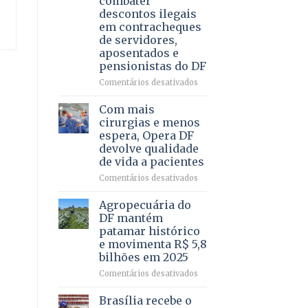
combater
4
descontos ilegais
–
em contracheques
Vista
de servidores,
Bela
aposentados e
pensionistas do DF
em
Comentários desativados
Deputado
Ricardo
Com mais
Vale
cirurgias e menos
apresenta
espera, Opera DF
projeto
devolve qualidade
para
de vida a pacientes
combater
descontos
em
Comentários desativados
ilegais
Com
em
mais
Agropecuária do
contracheques
cirurgias
DF mantém
de
e
patamar histórico
servidores,
menos
e movimenta R$ 5,8
aposentados
espera,
bilhões em 2025
e
Opera
pensionistas
DF
em
Comentários desativados
do
devolve
Agropecuária
DF
qualidade
do
Brasília recebe o
de