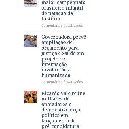
DF
maior campeonato
vida
mantém
brasileiro infantil
a
patamar
de natação da
pacientes
histórico
história
e
movimenta
em
Comentários desativados
R$
Brasília
5,8
recebe
Governadora prevê
bilhões
o
ampliação de
em
maior
orçamento para
2025
campeonato
Justiça e Saúde em
brasileiro
projeto de
infantil
internação
de
involuntária
natação
humanizada
da
história
em
Comentários desativados
Governadora
prevê
Ricardo Vale reúne
ampliação
milhares de
de
apoiadores e
orçamento
demonstra força
para
política em
Justiça
lançamento de
e
pré-candidatura
Saúde