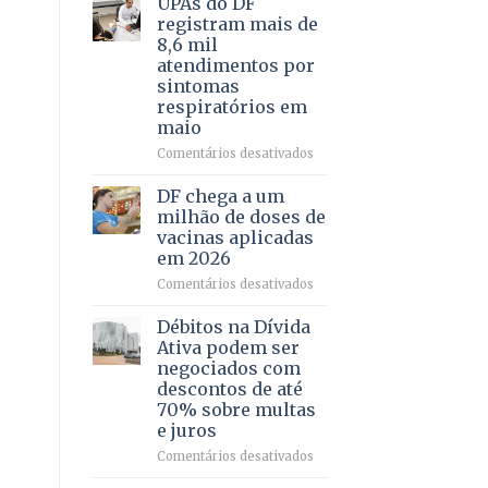
UPAs do DF
por
para
registram mais de
meio
regularização
8,6 mil
de
de
atendimentos por
jogos
64
sintomas
imóveis
respiratórios em
rurais
maio
no
Pinheiral,
em
Comentários desativados
em
UPAs
São
do
DF chega a um
Sebastião
DF
milhão de doses de
registram
vacinas aplicadas
mais
em 2026
de
8,6
em
Comentários desativados
mil
DF
atendimentos
chega
Débitos na Dívida
por
a
Ativa podem ser
sintomas
um
negociados com
respiratórios
milhão
descontos de até
em
de
70% sobre multas
maio
doses
e juros
de
vacinas
em
Comentários desativados
aplicadas
Débitos
em