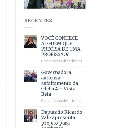
RECENTES
VOCÊ CONHECE
ALGUÉM QUE
PRECISA DE UMA
PROFISSÃO?
em
Comentários desativados
VOCÊ
CONHECE
Governadora
ALGUÉM
autoriza
QUE
m
asfaltamento da
PRECISA
Gleba 4 – Vista
DE
Bela
UMA
PROFISSÃO?
em
Comentários desativados
Governadora
autoriza
Deputado Ricardo
asfaltamento
Vale apresenta
da
projeto para
Gleba