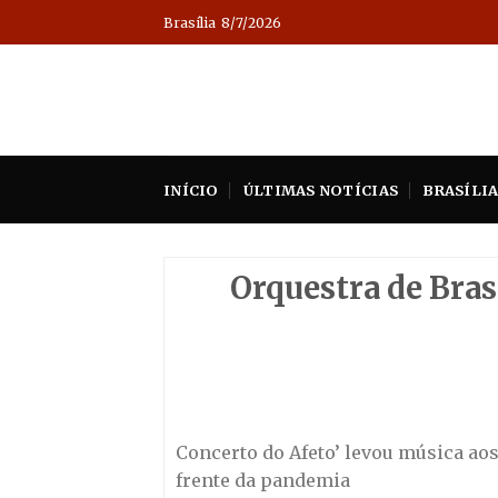
Skip
Brasília
8/7/2026
to
content
INÍCIO
ÚLTIMAS NOTÍCIAS
BRASÍLI
Orquestra de Bra
Concerto do Afeto’ levou música ao
frente da pandemia