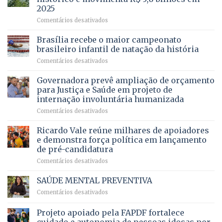
e
ilegais
2025
menos
em
em
Comentários desativados
espera,
contracheques
Agropecuária
Opera
de
do
DF
Brasília recebe o maior campeonato
servidores,
DF
devolve
aposentados
brasileiro infantil de natação da história
mantém
qualidade
e
em
Comentários desativados
patamar
de
pensionistas
Brasília
histórico
vida
do
recebe
Governadora prevê ampliação de orçamento
e
a
DF
o
movimenta
pacientes
para Justiça e Saúde em projeto de
maior
R$
internação involuntária humanizada
campeonato
5,8
em
Comentários desativados
brasileiro
bilhões
Governadora
infantil
em
prevê
de
Ricardo Vale reúne milhares de apoiadores
2025
ampliação
natação
e demonstra força política em lançamento
de
da
de pré-candidatura
orçamento
história
em
Comentários desativados
para
Ricardo
Justiça
Vale
e
SAÚDE MENTAL PREVENTIVA
reúne
Saúde
em
Comentários desativados
milhares
em
SAÚDE
de
projeto
MENTAL
Projeto apoiado pela FAPDF fortalece
apoiadores
de
PREVENTIVA
e
internação