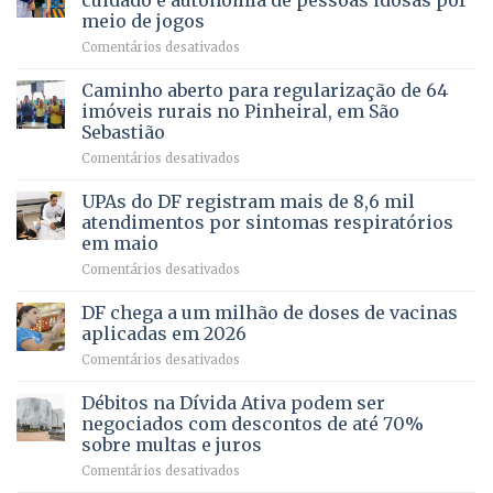
cuidado e autonomia de pessoas idosas por
demonstra
involuntária
meio de jogos
força
humanizada
em
Comentários desativados
política
Projeto
em
apoiado
Caminho aberto para regularização de 64
lançamento
pela
de
imóveis rurais no Pinheiral, em São
FAPDF
pré-
Sebastião
fortalece
candidatura
em
Comentários desativados
cuidado
Caminho
e
aberto
autonomia
UPAs do DF registram mais de 8,6 mil
para
de
atendimentos por sintomas respiratórios
regularização
pessoas
em maio
de
idosas
em
Comentários desativados
64
por
UPAs
imóveis
meio
do
rurais
de
DF chega a um milhão de doses de vacinas
DF
no
jogos
aplicadas em 2026
registram
Pinheiral,
em
Comentários desativados
mais
em
DF
de
São
chega
Débitos na Dívida Ativa podem ser
8,6
Sebastião
a
mil
negociados com descontos de até 70%
um
atendimentos
sobre multas e juros
milhão
por
em
Comentários desativados
de
sintomas
Débitos
doses