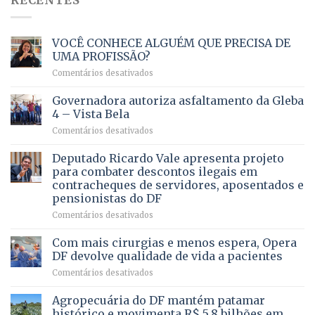
VOCÊ CONHECE ALGUÉM QUE PRECISA DE
UMA PROFISSÃO?
em
Comentários desativados
VOCÊ
CONHECE
Governadora autoriza asfaltamento da Gleba
ALGUÉM
4 – Vista Bela
QUE
em
Comentários desativados
PRECISA
Governadora
DE
autoriza
Deputado Ricardo Vale apresenta projeto
UMA
asfaltamento
PROFISSÃO?
para combater descontos ilegais em
da
contracheques de servidores, aposentados e
Gleba
pensionistas do DF
4
–
em
Comentários desativados
Vista
Deputado
Bela
Ricardo
Com mais cirurgias e menos espera, Opera
Vale
DF devolve qualidade de vida a pacientes
apresenta
em
Comentários desativados
projeto
Com
para
mais
Agropecuária do DF mantém patamar
combater
cirurgias
descontos
histórico e movimenta R$ 5,8 bilhões em