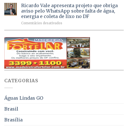
respiratórios
na
de
Ricardo Vale apresenta projeto que obriga
em
Dívida
vacinas
maio
aviso pelo WhatsApp sobre falta de água,
Ativa
aplicadas
energia e coleta de lixo no DF
podem
em
em
Comentários desativados
ser
2026
Ricardo
negociados
Vale
com
apresenta
descontos
projeto
de
que
até
obriga
70%
aviso
sobre
pelo
multas
WhatsApp
e
sobre
juros
falta
CATEGORIAS
de
água,
energia
e
Águas Lindas GO
coleta
de
Brasil
lixo
no
Brasília
DF