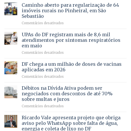
apoiado
Caminho aberto para regularização de 64
lançamento
pela
de
imóveis rurais no Pinheiral, em São
FAPDF
pré-
Sebastião
fortalece
candidatura
em
Comentários desativados
cuidado
Caminho
e
aberto
autonomia
UPAs do DF registram mais de 8,6 mil
para
de
atendimentos por sintomas respiratórios
regularização
pessoas
em maio
de
idosas
em
Comentários desativados
64
por
UPAs
imóveis
meio
do
rurais
de
DF chega a um milhão de doses de vacinas
DF
no
jogos
aplicadas em 2026
registram
Pinheiral,
em
Comentários desativados
mais
em
DF
de
São
chega
Débitos na Dívida Ativa podem ser
8,6
Sebastião
a
mil
negociados com descontos de até 70%
um
atendimentos
sobre multas e juros
milhão
por
em
Comentários desativados
de
sintomas
Débitos
doses
respiratórios
na
de
Ricardo Vale apresenta projeto que obriga
em
Dívida
vacinas
maio
aviso pelo WhatsApp sobre falta de água,
Ativa
aplicadas
energia e coleta de lixo no DF
podem
em