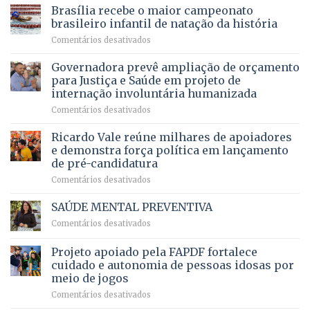
do
DF
Brasília recebe o maior campeonato
servidores,
DF
devolve
aposentados
brasileiro infantil de natação da história
mantém
qualidade
e
em
Comentários desativados
patamar
de
pensionistas
Brasília
histórico
vida
do
recebe
Governadora prevê ampliação de orçamento
e
a
DF
o
movimenta
pacientes
para Justiça e Saúde em projeto de
maior
R$
internação involuntária humanizada
campeonato
5,8
em
Comentários desativados
brasileiro
bilhões
Governadora
infantil
em
prevê
de
Ricardo Vale reúne milhares de apoiadores
2025
ampliação
natação
e demonstra força política em lançamento
de
da
de pré-candidatura
orçamento
história
em
Comentários desativados
para
Ricardo
Justiça
Vale
e
SAÚDE MENTAL PREVENTIVA
reúne
Saúde
em
Comentários desativados
milhares
em
SAÚDE
de
projeto
MENTAL
Projeto apoiado pela FAPDF fortalece
apoiadores
de
PREVENTIVA
e
internação
cuidado e autonomia de pessoas idosas por
demonstra
involuntária
meio de jogos
força
humanizada
em
Comentários desativados
política
Projeto
em