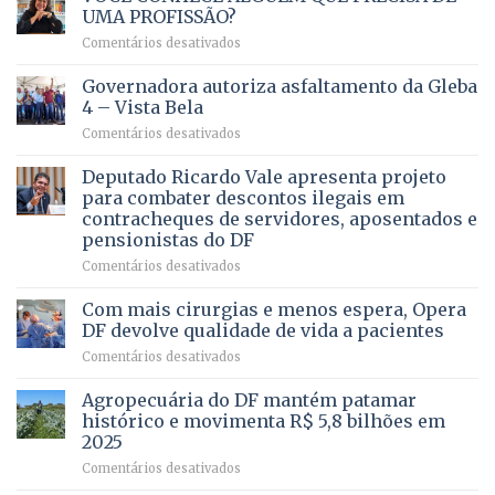
UMA PROFISSÃO?
em
Comentários desativados
VOCÊ
CONHECE
Governadora autoriza asfaltamento da Gleba
ALGUÉM
4 – Vista Bela
QUE
em
Comentários desativados
PRECISA
Governadora
DE
autoriza
Deputado Ricardo Vale apresenta projeto
UMA
asfaltamento
PROFISSÃO?
para combater descontos ilegais em
da
contracheques de servidores, aposentados e
Gleba
pensionistas do DF
4
–
em
Comentários desativados
Vista
Deputado
Bela
Ricardo
Com mais cirurgias e menos espera, Opera
Vale
DF devolve qualidade de vida a pacientes
apresenta
em
Comentários desativados
projeto
Com
para
mais
Agropecuária do DF mantém patamar
combater
cirurgias
descontos
histórico e movimenta R$ 5,8 bilhões em
e
ilegais
2025
menos
em
em
Comentários desativados
espera,
contracheques
Agropecuária
Opera
de