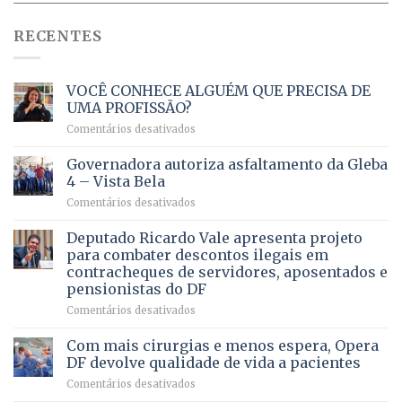
RECENTES
VOCÊ CONHECE ALGUÉM QUE PRECISA DE
UMA PROFISSÃO?
em
Comentários desativados
VOCÊ
CONHECE
Governadora autoriza asfaltamento da Gleba
ALGUÉM
4 – Vista Bela
QUE
em
Comentários desativados
PRECISA
Governadora
DE
autoriza
Deputado Ricardo Vale apresenta projeto
UMA
asfaltamento
PROFISSÃO?
para combater descontos ilegais em
da
contracheques de servidores, aposentados e
Gleba
pensionistas do DF
4
–
em
Comentários desativados
Vista
Deputado
Bela
Ricardo
Com mais cirurgias e menos espera, Opera
Vale
DF devolve qualidade de vida a pacientes
apresenta
em
Comentários desativados
projeto
Com
para