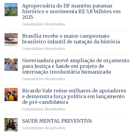
mais
Agropecuária do DF mantém patamar
combater
cirurgias
descontos
histórico e movimenta R$ 5,8 bilhões em
e
ilegais
2025
menos
em
em
Comentários desativados
espera,
contracheques
Agropecuária
Opera
de
do
DF
Brasília recebe o maior campeonato
servidores,
DF
devolve
aposentados
brasileiro infantil de natação da história
mantém
qualidade
e
em
Comentários desativados
patamar
de
pensionistas
Brasília
histórico
vida
do
recebe
Governadora prevê ampliação de orçamento
e
a
DF
o
movimenta
pacientes
para Justiça e Saúde em projeto de
maior
R$
internação involuntária humanizada
campeonato
5,8
em
Comentários desativados
brasileiro
bilhões
Governadora
infantil
em
prevê
de
Ricardo Vale reúne milhares de apoiadores
2025
ampliação
natação
e demonstra força política em lançamento
de
da
de pré-candidatura
orçamento
história
em
Comentários desativados
para
Ricardo
Justiça
Vale
e
SAÚDE MENTAL PREVENTIVA
reúne
Saúde
em
Comentários desativados
milhares
em
SAÚDE