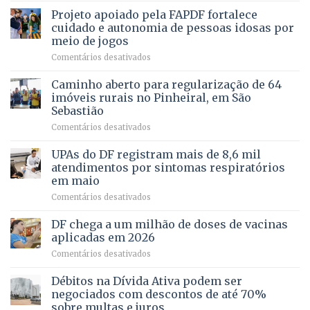
de
projeto
MENTAL
Projeto apoiado pela FAPDF fortalece
apoiadores
de
PREVENTIVA
e
internação
cuidado e autonomia de pessoas idosas por
demonstra
involuntária
meio de jogos
força
humanizada
em
Comentários desativados
política
Projeto
em
apoiado
Caminho aberto para regularização de 64
lançamento
pela
de
imóveis rurais no Pinheiral, em São
FAPDF
pré-
Sebastião
fortalece
candidatura
em
Comentários desativados
cuidado
Caminho
e
aberto
autonomia
UPAs do DF registram mais de 8,6 mil
para
de
atendimentos por sintomas respiratórios
regularização
pessoas
em maio
de
idosas
em
Comentários desativados
64
por
UPAs
imóveis
meio
do
rurais
de
DF chega a um milhão de doses de vacinas
DF
no
jogos
aplicadas em 2026
registram
Pinheiral,
em
Comentários desativados
mais
em
DF
de
São
chega
Débitos na Dívida Ativa podem ser
8,6
Sebastião
a
mil
negociados com descontos de até 70%
um
atendimentos
sobre multas e juros