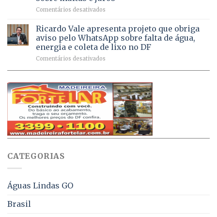
milhão
por
em
Comentários desativados
de
sintomas
Débitos
doses
respiratórios
na
de
Ricardo Vale apresenta projeto que obriga
em
Dívida
vacinas
maio
aviso pelo WhatsApp sobre falta de água,
Ativa
aplicadas
energia e coleta de lixo no DF
podem
em
em
Comentários desativados
ser
2026
Ricardo
negociados
Vale
com
apresenta
descontos
projeto
de
que
até
obriga
70%
aviso
sobre
pelo
multas
WhatsApp
e
sobre
juros
falta
CATEGORIAS
de
água,
energia
e
Águas Lindas GO
coleta
de
Brasil
lixo
no