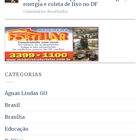
Ativa
aplicadas
energia e coleta de lixo no DF
podem
em
em
Comentários desativados
ser
2026
Ricardo
negociados
Vale
com
apresenta
descontos
projeto
de
que
até
obriga
70%
aviso
sobre
pelo
multas
WhatsApp
e
sobre
juros
falta
CATEGORIAS
de
água,
energia
e
Águas Lindas GO
coleta
de
Brasil
lixo
no
Brasília
DF
Educação