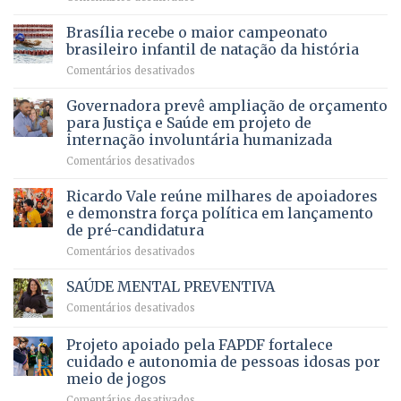
Agropecuária
Opera
de
do
DF
Brasília recebe o maior campeonato
servidores,
DF
devolve
aposentados
brasileiro infantil de natação da história
mantém
qualidade
e
em
Comentários desativados
patamar
de
pensionistas
Brasília
histórico
vida
do
recebe
Governadora prevê ampliação de orçamento
e
a
DF
o
movimenta
pacientes
para Justiça e Saúde em projeto de
maior
R$
internação involuntária humanizada
campeonato
5,8
em
Comentários desativados
brasileiro
bilhões
Governadora
infantil
em
prevê
de
Ricardo Vale reúne milhares de apoiadores
2025
ampliação
natação
e demonstra força política em lançamento
de
da
de pré-candidatura
orçamento
história
em
Comentários desativados
para
Ricardo
Justiça
Vale
e
SAÚDE MENTAL PREVENTIVA
reúne
Saúde
em
Comentários desativados
milhares
em
SAÚDE
de
projeto
MENTAL
Projeto apoiado pela FAPDF fortalece
apoiadores
de
PREVENTIVA
e
internação
cuidado e autonomia de pessoas idosas por
demonstra
involuntária
meio de jogos
força
humanizada
em
Comentários desativados