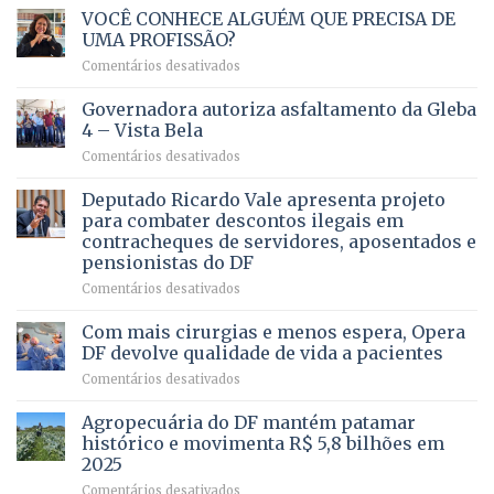
VOCÊ CONHECE ALGUÉM QUE PRECISA DE
UMA PROFISSÃO?
em
Comentários desativados
VOCÊ
CONHECE
Governadora autoriza asfaltamento da Gleba
ALGUÉM
4 – Vista Bela
QUE
em
Comentários desativados
PRECISA
Governadora
DE
autoriza
Deputado Ricardo Vale apresenta projeto
UMA
asfaltamento
PROFISSÃO?
para combater descontos ilegais em
da
contracheques de servidores, aposentados e
Gleba
pensionistas do DF
4
–
em
Comentários desativados
Vista
Deputado
Bela
Ricardo
Com mais cirurgias e menos espera, Opera
Vale
DF devolve qualidade de vida a pacientes
apresenta
em
Comentários desativados
projeto
Com
para
mais
Agropecuária do DF mantém patamar
combater
cirurgias
descontos
histórico e movimenta R$ 5,8 bilhões em
e
ilegais
2025
menos
em
em
Comentários desativados
espera,
contracheques