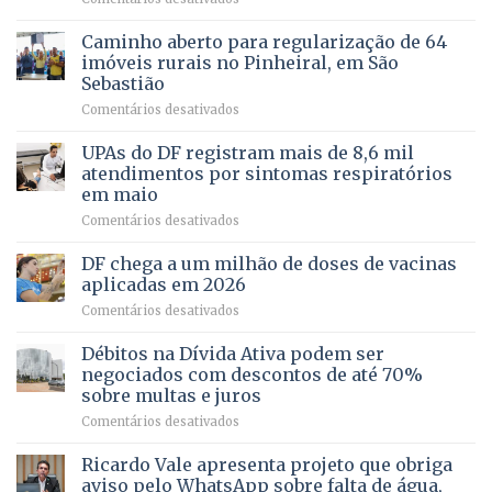
política
Projeto
em
apoiado
Caminho aberto para regularização de 64
lançamento
pela
de
imóveis rurais no Pinheiral, em São
FAPDF
pré-
Sebastião
fortalece
candidatura
em
Comentários desativados
cuidado
Caminho
e
aberto
autonomia
UPAs do DF registram mais de 8,6 mil
para
de
atendimentos por sintomas respiratórios
regularização
pessoas
em maio
de
idosas
em
Comentários desativados
64
por
UPAs
imóveis
meio
do
rurais
de
DF chega a um milhão de doses de vacinas
DF
no
jogos
aplicadas em 2026
registram
Pinheiral,
em
Comentários desativados
mais
em
DF
de
São
chega
Débitos na Dívida Ativa podem ser
8,6
Sebastião
a
mil
negociados com descontos de até 70%
um
atendimentos
sobre multas e juros
milhão
por
em
Comentários desativados
de
sintomas
Débitos
doses
respiratórios
na
de
Ricardo Vale apresenta projeto que obriga
em
Dívida
vacinas
maio
aviso pelo WhatsApp sobre falta de água,