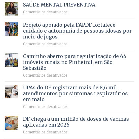
Vale
e
SAÚDE MENTAL PREVENTIVA
reúne
Saúde
em
Comentários desativados
milhares
em
SAÚDE
de
projeto
MENTAL
Projeto apoiado pela FAPDF fortalece
apoiadores
de
PREVENTIVA
e
internação
cuidado e autonomia de pessoas idosas por
demonstra
involuntária
meio de jogos
força
humanizada
em
Comentários desativados
política
Projeto
em
apoiado
Caminho aberto para regularização de 64
lançamento
pela
de
imóveis rurais no Pinheiral, em São
FAPDF
pré-
Sebastião
fortalece
candidatura
em
Comentários desativados
cuidado
Caminho
e
aberto
autonomia
UPAs do DF registram mais de 8,6 mil
para
de
atendimentos por sintomas respiratórios
regularização
pessoas
em maio
de
idosas
em
Comentários desativados
64
por
UPAs
imóveis
meio
do
rurais
de
DF chega a um milhão de doses de vacinas
DF
no
jogos
aplicadas em 2026
registram
Pinheiral,
em
Comentários desativados
mais
em
DF
de
São