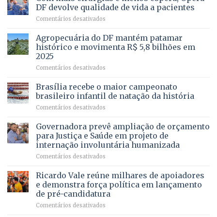
Vale
DF devolve qualidade de vida a pacientes
apresenta
em
Comentários desativados
projeto
Com
para
mais
Agropecuária do DF mantém patamar
combater
cirurgias
descontos
histórico e movimenta R$ 5,8 bilhões em
e
ilegais
2025
menos
em
em
Comentários desativados
espera,
contracheques
Agropecuária
Opera
de
do
DF
Brasília recebe o maior campeonato
servidores,
DF
devolve
aposentados
brasileiro infantil de natação da história
mantém
qualidade
e
em
Comentários desativados
patamar
de
pensionistas
Brasília
histórico
vida
do
recebe
Governadora prevê ampliação de orçamento
e
a
DF
o
movimenta
pacientes
para Justiça e Saúde em projeto de
maior
R$
internação involuntária humanizada
campeonato
5,8
em
Comentários desativados
brasileiro
bilhões
Governadora
infantil
em
prevê
de
Ricardo Vale reúne milhares de apoiadores
2025
ampliação
natação
e demonstra força política em lançamento
de
da
de pré-candidatura
orçamento
história
em
Comentários desativados
para
Ricardo
Justiça