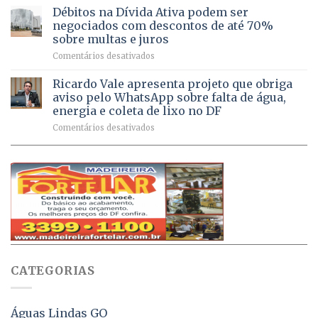
chega
Débitos na Dívida Ativa podem ser
8,6
Sebastião
a
mil
negociados com descontos de até 70%
um
atendimentos
sobre multas e juros
milhão
por
em
Comentários desativados
de
sintomas
Débitos
doses
respiratórios
na
de
Ricardo Vale apresenta projeto que obriga
em
Dívida
vacinas
maio
aviso pelo WhatsApp sobre falta de água,
Ativa
aplicadas
energia e coleta de lixo no DF
podem
em
em
Comentários desativados
ser
2026
Ricardo
negociados
Vale
com
apresenta
descontos
projeto
de
que
até
obriga
70%
aviso
sobre
pelo
multas
WhatsApp
e
sobre
juros
falta
CATEGORIAS
de
água,
energia
e
Águas Lindas GO