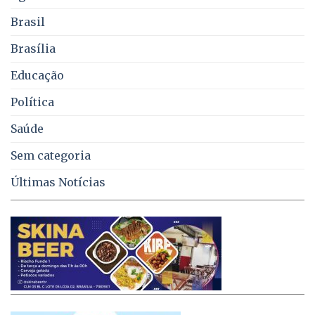
coleta
de
Brasil
lixo
no
Brasília
DF
Educação
Política
Saúde
Sem categoria
Últimas Notícias