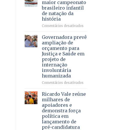
DF
maior campeonato
vida
mantém
brasileiro infantil
a
patamar
de natação da
pacientes
histórico
história
e
movimenta
em
Comentários desativados
R$
Brasília
5,8
recebe
Governadora prevê
bilhões
o
ampliação de
em
maior
orçamento para
2025
campeonato
Justiça e Saúde em
brasileiro
projeto de
infantil
internação
de
involuntária
natação
humanizada
da
história
em
Comentários desativados
Governadora
prevê
Ricardo Vale reúne
ampliação
milhares de
de
apoiadores e
orçamento
demonstra força
para
política em
Justiça
lançamento de
e
pré-candidatura
Saúde