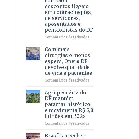
combater
4
descontos ilegais
–
em contracheques
Vista
de servidores,
Bela
aposentados e
pensionistas do DF
em
Comentários desativados
Deputado
Ricardo
Com mais
Vale
cirurgias e menos
apresenta
espera, Opera DF
projeto
devolve qualidade
para
de vida a pacientes
combater
descontos
em
Comentários desativados
ilegais
Com
em
mais
Agropecuária do
contracheques
cirurgias
DF mantém
de
e
patamar histórico
servidores,
menos
e movimenta R$ 5,8
aposentados
espera,
bilhões em 2025
e
Opera
pensionistas
DF
em
Comentários desativados
do
devolve
Agropecuária
DF
qualidade
do
Brasília recebe o
de