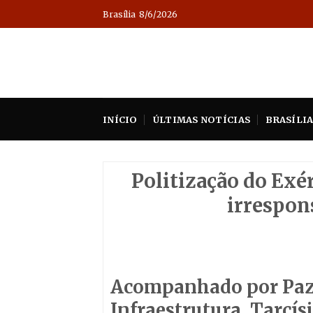
Skip
Brasília
8/6/2026
to
content
INÍCIO
ÚLTIMAS NOTÍCIAS
BRASÍLI
Politização do Exér
irrespons
Acompanhado por Pazu
Infraestrutura, Tarcís