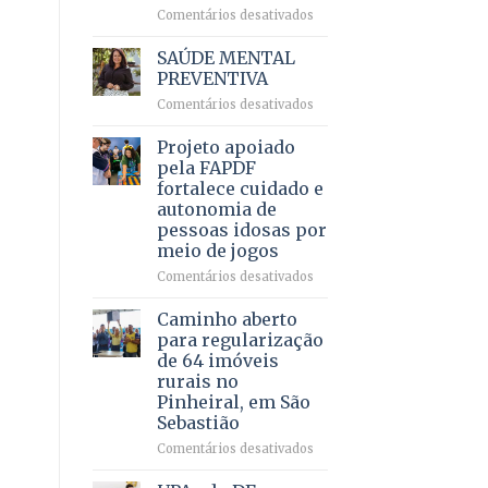
em
em
Comentários desativados
projeto
Ricardo
de
Vale
SAÚDE MENTAL
internação
reúne
PREVENTIVA
involuntária
milhares
humanizada
em
Comentários desativados
de
SAÚDE
apoiadores
MENTAL
Projeto apoiado
e
PREVENTIVA
demonstra
pela FAPDF
força
fortalece cuidado e
política
autonomia de
em
pessoas idosas por
lançamento
meio de jogos
de
pré-
em
Comentários desativados
candidatura
Projeto
apoiado
Caminho aberto
pela
para regularização
FAPDF
de 64 imóveis
fortalece
rurais no
cuidado
Pinheiral, em São
e
Sebastião
autonomia
de
em
Comentários desativados
pessoas
Caminho
idosas
aberto