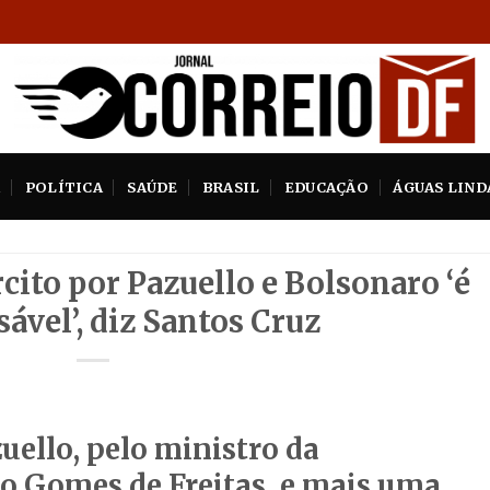
A
POLÍTICA
SAÚDE
BRASIL
EDUCAÇÃO
ÁGUAS LIND
cito por Pazuello e Bolsonaro ‘é
ável’, diz Santos Cruz
ello, pelo ministro da
io Gomes de Freitas, e mais uma