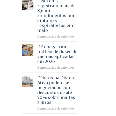
UPAs do DF
por
para
registram mais de
meio
regularização
8,6 mil
de
de
atendimentos por
jogos
64
sintomas
imóveis
respiratórios em
rurais
maio
no
Pinheiral,
em
Comentários desativados
em
UPAs
São
do
DF chega a um
Sebastião
DF
milhão de doses de
registram
vacinas aplicadas
mais
em 2026
de
8,6
em
Comentários desativados
mil
DF
atendimentos
chega
Débitos na Dívida
por
a
Ativa podem ser
sintomas
um
negociados com
respiratórios
milhão
descontos de até
em
de
70% sobre multas
maio
doses
e juros
de
vacinas
em
Comentários desativados
aplicadas
Débitos
em