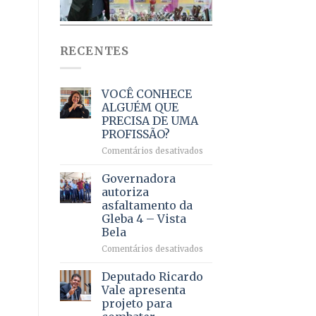
RECENTES
VOCÊ CONHECE
ALGUÉM QUE
PRECISA DE UMA
PROFISSÃO?
em
Comentários desativados
VOCÊ
CONHECE
Governadora
ALGUÉM
autoriza
QUE
asfaltamento da
PRECISA
Gleba 4 – Vista
DE
Bela
UMA
PROFISSÃO?
em
Comentários desativados
Governadora
autoriza
Deputado Ricardo
asfaltamento
Vale apresenta
da
projeto para
Gleba