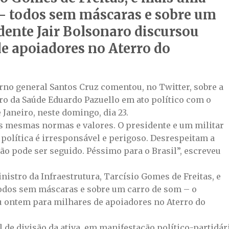
– todos sem máscaras e sobre um
dente Jair Bolsonaro discursou
e apoiadores no Aterro do
rno general Santos Cruz comentou, no Twitter, sobre a
ro da Saúde Eduardo Pazuello em ato político com o
 Janeiro, neste domingo, dia 23.
as mesmas normas e valores. O presidente e um militar
política é irresponsável e perigoso. Desrespeitam a
ão pode ser seguido. Péssimo para o Brasil”, escreveu
istro da Infraestrutura, Tarcísio Gomes de Freitas, e
odos sem máscaras e sobre um carro de som – o
u ontem para milhares de apoiadores no Aterro do
 de divisão da ativa, em manifestação político-partidár