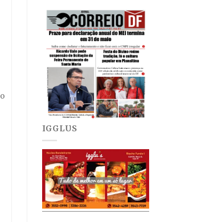
do
IGGLUS