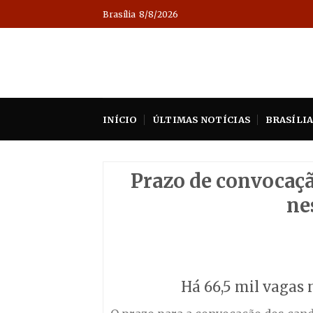
Skip
Brasília
8/8/2026
to
content
INÍCIO
ÚLTIMAS NOTÍCIAS
BRASÍLI
Prazo de convocaçã
ne
Há 66,5 mil vagas 