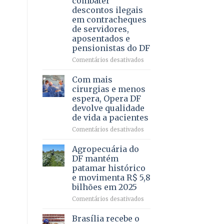
combater
4
descontos ilegais
–
em contracheques
Vista
de servidores,
Bela
aposentados e
pensionistas do DF
em
Comentários desativados
Deputado
Ricardo
Com mais
Vale
cirurgias e menos
apresenta
espera, Opera DF
projeto
devolve qualidade
para
de vida a pacientes
combater
descontos
em
Comentários desativados
ilegais
Com
em
mais
Agropecuária do
contracheques
cirurgias
DF mantém
de
e
patamar histórico
servidores,
menos
e movimenta R$ 5,8
aposentados
espera,
bilhões em 2025
e
Opera
pensionistas
DF
em
Comentários desativados
do
devolve
Agropecuária
DF
qualidade
do
Brasília recebe o
de