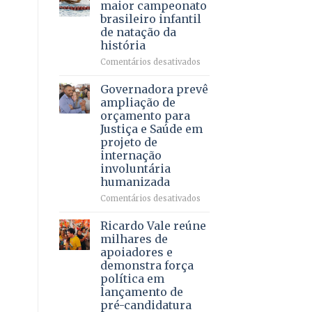
DF
maior campeonato
vida
mantém
brasileiro infantil
a
patamar
de natação da
pacientes
histórico
história
e
movimenta
em
Comentários desativados
R$
Brasília
5,8
recebe
Governadora prevê
bilhões
o
ampliação de
em
maior
orçamento para
2025
campeonato
Justiça e Saúde em
brasileiro
projeto de
infantil
internação
de
involuntária
natação
humanizada
da
história
em
Comentários desativados
Governadora
prevê
Ricardo Vale reúne
ampliação
milhares de
de
apoiadores e
orçamento
demonstra força
para
política em
Justiça
lançamento de
e
pré-candidatura
Saúde