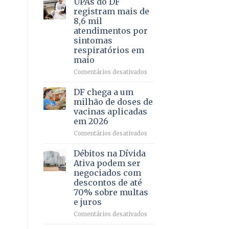
UPAs do DF
por
para
registram mais de
meio
regularização
8,6 mil
de
de
atendimentos por
jogos
64
sintomas
imóveis
respiratórios em
rurais
maio
no
Pinheiral,
em
Comentários desativados
em
UPAs
São
do
DF chega a um
Sebastião
DF
milhão de doses de
registram
vacinas aplicadas
mais
em 2026
de
8,6
em
Comentários desativados
mil
DF
atendimentos
chega
Débitos na Dívida
por
a
Ativa podem ser
sintomas
um
negociados com
respiratórios
milhão
descontos de até
em
de
70% sobre multas
maio
doses
e juros
de
vacinas
em
Comentários desativados
aplicadas
Débitos
em