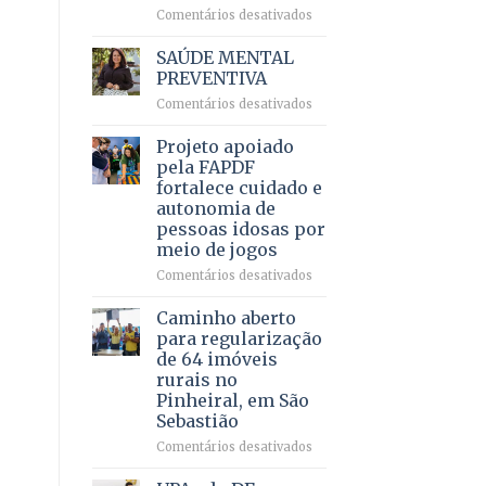
em
em
Comentários desativados
projeto
Ricardo
de
Vale
SAÚDE MENTAL
internação
reúne
PREVENTIVA
involuntária
milhares
humanizada
em
Comentários desativados
de
SAÚDE
apoiadores
MENTAL
Projeto apoiado
e
PREVENTIVA
demonstra
pela FAPDF
força
fortalece cuidado e
política
autonomia de
em
pessoas idosas por
lançamento
meio de jogos
de
pré-
em
Comentários desativados
candidatura
Projeto
apoiado
Caminho aberto
pela
para regularização
FAPDF
de 64 imóveis
fortalece
rurais no
cuidado
Pinheiral, em São
e
Sebastião
autonomia
de
em
Comentários desativados
pessoas
Caminho
idosas
aberto