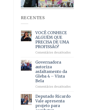
RECENTES
VOCÊ CONHECE
ALGUÉM QUE
PRECISA DE UMA
PROFISSÃO?
em
Comentários desativados
VOCÊ
CONHECE
Governadora
ALGUÉM
autoriza
QUE
asfaltamento da
PRECISA
Gleba 4 – Vista
DE
Bela
UMA
PROFISSÃO?
em
Comentários desativados
Governadora
autoriza
Deputado Ricardo
asfaltamento
Vale apresenta
da
projeto para
Gleba