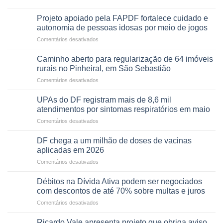
SAÚDE
de
projeto
MENTAL
apoiadores
Projeto apoiado pela FAPDF fortalece cuidado e
de
PREVENTIVA
e
internação
autonomia de pessoas idosas por meio de jogos
demonstra
involuntária
em
Comentários desativados
força
humanizada
Projeto
política
apoiado
Caminho aberto para regularização de 64 imóveis
em
pela
rurais no Pinheiral, em São Sebastião
lançamento
FAPDF
de
em
Comentários desativados
fortalece
pré-
Caminho
cuidado
candidatura
aberto
e
UPAs do DF registram mais de 8,6 mil
para
autonomia
atendimentos por sintomas respiratórios em maio
regularização
de
em
Comentários desativados
de
pessoas
UPAs
64
idosas
do
imóveis
DF chega a um milhão de doses de vacinas
por
DF
rurais
aplicadas em 2026
meio
registram
no
de
em
Comentários desativados
mais
Pinheiral,
jogos
DF
de
em
chega
8,6
Débitos na Dívida Ativa podem ser negociados
São
a
mil
com descontos de até 70% sobre multas e juros
Sebastião
um
atendimentos
em
Comentários desativados
milhão
por
Débitos
de
sintomas
na
doses
Ricardo Vale apresenta projeto que obriga aviso
respiratórios