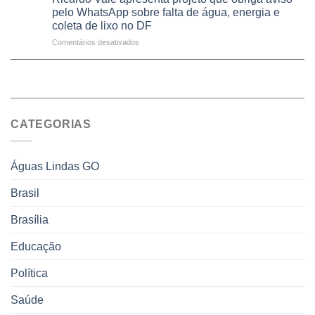
Dívida
de
pelo WhatsApp sobre falta de água, energia e
em
Ativa
vacinas
maio
coleta de lixo no DF
podem
aplicadas
em
Comentários desativados
ser
em
Ricardo
negociados
2026
Vale
com
apresenta
descontos
projeto
de
que
até
obriga
70%
CATEGORIAS
aviso
sobre
pelo
multas
WhatsApp
e
sobre
juros
Águas Lindas GO
falta
de
Brasil
água,
energia
Brasília
e
coleta
de
Educação
lixo
no
Política
DF
Saúde