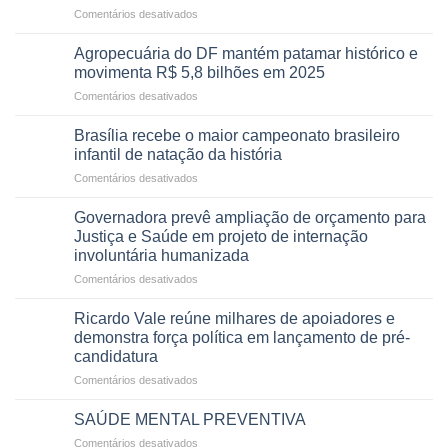
em
Comentários desativados
projeto
Com
para
mais
combater
Agropecuária do DF mantém patamar histórico e
cirurgias
descontos
movimenta R$ 5,8 bilhões em 2025
e
ilegais
em
Comentários desativados
menos
em
Agropecuária
espera,
contracheques
do
Opera
Brasília recebe o maior campeonato brasileiro
de
DF
DF
infantil de natação da história
servidores,
mantém
devolve
aposentados
em
Comentários desativados
patamar
qualidade
e
Brasília
histórico
de
pensionistas
recebe
e
Governadora prevê ampliação de orçamento para
vida
do
o
movimenta
Justiça e Saúde em projeto de internação
a
DF
maior
R$
pacientes
involuntária humanizada
campeonato
5,8
em
Comentários desativados
brasileiro
bilhões
Governadora
infantil
em
prevê
de
Ricardo Vale reúne milhares de apoiadores e
2025
ampliação
natação
demonstra força política em lançamento de pré-
de
da
candidatura
orçamento
história
em
Comentários desativados
para
Ricardo
Justiça
Vale
e
SAÚDE MENTAL PREVENTIVA
reúne
Saúde
em
Comentários desativados
milhares
em