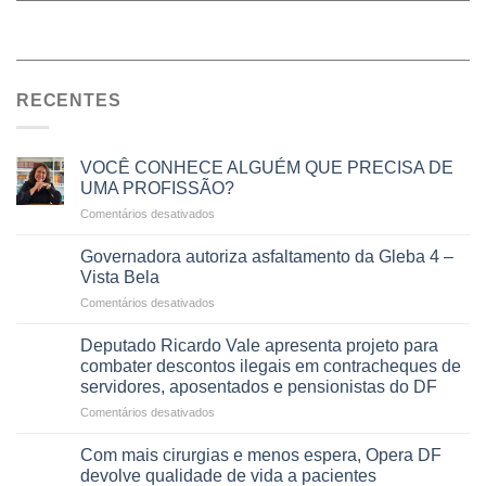
RECENTES
VOCÊ CONHECE ALGUÉM QUE PRECISA DE
UMA PROFISSÃO?
em
Comentários desativados
VOCÊ
CONHECE
Governadora autoriza asfaltamento da Gleba 4 –
ALGUÉM
Vista Bela
QUE
em
Comentários desativados
PRECISA
Governadora
DE
autoriza
UMA
Deputado Ricardo Vale apresenta projeto para
asfaltamento
PROFISSÃO?
combater descontos ilegais em contracheques de
da
servidores, aposentados e pensionistas do DF
Gleba
em
Comentários desativados
4
Deputado
–
Ricardo
Vista
Com mais cirurgias e menos espera, Opera DF
Vale
Bela
devolve qualidade de vida a pacientes
apresenta