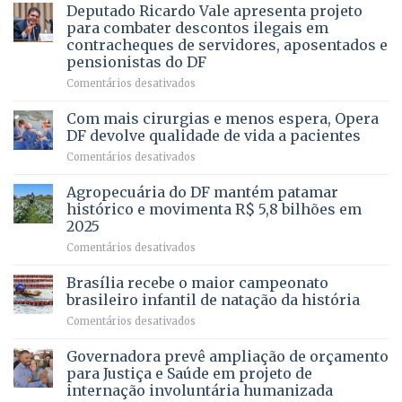
autoriza
Deputado Ricardo Vale apresenta projeto
UMA
asfaltamento
PROFISSÃO?
para combater descontos ilegais em
da
contracheques de servidores, aposentados e
Gleba
pensionistas do DF
4
–
em
Comentários desativados
Vista
Deputado
Bela
Ricardo
Com mais cirurgias e menos espera, Opera
Vale
DF devolve qualidade de vida a pacientes
apresenta
em
Comentários desativados
projeto
Com
para
mais
Agropecuária do DF mantém patamar
combater
cirurgias
descontos
histórico e movimenta R$ 5,8 bilhões em
e
ilegais
2025
menos
em
em
Comentários desativados
espera,
contracheques
Agropecuária
Opera
de
do
DF
Brasília recebe o maior campeonato
servidores,
DF
devolve
aposentados
brasileiro infantil de natação da história
mantém
qualidade
e
em
Comentários desativados
patamar
de
pensionistas
Brasília
histórico
vida
do
recebe
Governadora prevê ampliação de orçamento
e
a
DF
o
movimenta
pacientes
para Justiça e Saúde em projeto de
maior
R$
internação involuntária humanizada
campeonato
5,8