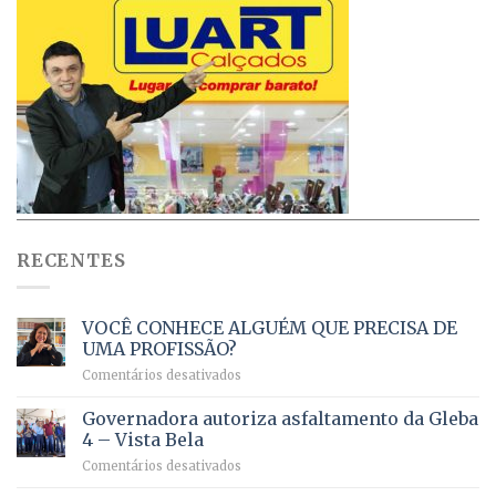
RECENTES
VOCÊ CONHECE ALGUÉM QUE PRECISA DE
UMA PROFISSÃO?
em
Comentários desativados
VOCÊ
CONHECE
Governadora autoriza asfaltamento da Gleba
ALGUÉM
4 – Vista Bela
QUE
em
Comentários desativados
PRECISA
Governadora
DE