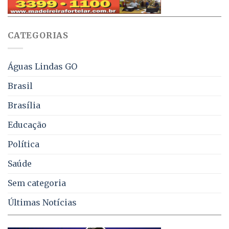
pelo
multas
WhatsApp
e
sobre
juros
falta
CATEGORIAS
de
água,
energia
e
Águas Lindas GO
coleta
de
Brasil
lixo
no
Brasília
DF
Educação
Política
Saúde
Sem categoria
Últimas Notícias