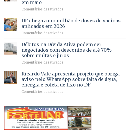
em maio
de
idosas
em
Comentários desativados
64
por
UPAs
imóveis
meio
do
rurais
de
DF chega a um milhão de doses de vacinas
DF
no
jogos
aplicadas em 2026
registram
Pinheiral,
em
Comentários desativados
mais
em
DF
de
São
chega
Débitos na Dívida Ativa podem ser
8,6
Sebastião
a
mil
negociados com descontos de até 70%
um
atendimentos
sobre multas e juros
milhão
por
em
Comentários desativados
de
sintomas
Débitos
doses
respiratórios
na
de
Ricardo Vale apresenta projeto que obriga
em
Dívida
vacinas
maio
aviso pelo WhatsApp sobre falta de água,
Ativa
aplicadas
energia e coleta de lixo no DF
podem
em
em
Comentários desativados
ser
2026
Ricardo
negociados
Vale
com
apresenta
descontos
projeto
de
que
até
obriga
70%
aviso
sobre