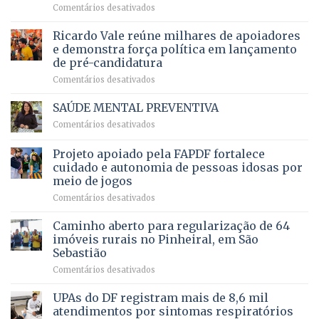
em
Comentários desativados
brasileiro
bilhões
Governadora
infantil
em
prevê
de
Ricardo Vale reúne milhares de apoiadores
2025
ampliação
natação
e demonstra força política em lançamento
de
da
de pré-candidatura
orçamento
história
em
Comentários desativados
para
Ricardo
Justiça
Vale
e
SAÚDE MENTAL PREVENTIVA
reúne
Saúde
em
Comentários desativados
milhares
em
SAÚDE
de
projeto
MENTAL
Projeto apoiado pela FAPDF fortalece
apoiadores
de
PREVENTIVA
e
internação
cuidado e autonomia de pessoas idosas por
demonstra
involuntária
meio de jogos
força
humanizada
em
Comentários desativados
política
Projeto
em
apoiado
Caminho aberto para regularização de 64
lançamento
pela
de
imóveis rurais no Pinheiral, em São
FAPDF
pré-
Sebastião
fortalece
candidatura
em
Comentários desativados
cuidado
Caminho
e
aberto
autonomia
UPAs do DF registram mais de 8,6 mil
para
de
atendimentos por sintomas respiratórios
regularização
pessoas