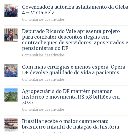
CONHECE
Governadora autoriza asfaltamento da Gleba
ALGUÉM
4 – Vista Bela
QUE
em
Comentários desativados
PRECISA
Governadora
DE
autoriza
Deputado Ricardo Vale apresenta projeto
UMA
asfaltamento
PROFISSÃO?
para combater descontos ilegais em
da
contracheques de servidores, aposentados e
Gleba
pensionistas do DF
4
–
em
Comentários desativados
Vista
Deputado
Bela
Ricardo
Com mais cirurgias e menos espera, Opera
Vale
DF devolve qualidade de vida a pacientes
apresenta
em
Comentários desativados
projeto
Com
para
mais
Agropecuária do DF mantém patamar
combater
cirurgias
descontos
histórico e movimenta R$ 5,8 bilhões em
e
ilegais
2025
menos
em
em
Comentários desativados
espera,
contracheques
Agropecuária
Opera
de
do
DF
Brasília recebe o maior campeonato
servidores,
DF
devolve
aposentados
brasileiro infantil de natação da história
mantém
qualidade
e