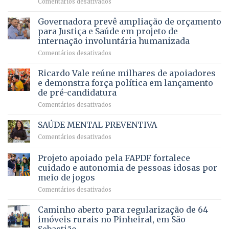
em
Comentários desativados
patamar
de
pensionistas
Brasília
histórico
vida
do
recebe
Governadora prevê ampliação de orçamento
e
a
DF
o
movimenta
pacientes
para Justiça e Saúde em projeto de
maior
R$
internação involuntária humanizada
campeonato
5,8
em
Comentários desativados
brasileiro
bilhões
Governadora
infantil
em
prevê
de
Ricardo Vale reúne milhares de apoiadores
2025
ampliação
natação
e demonstra força política em lançamento
de
da
de pré-candidatura
orçamento
história
em
Comentários desativados
para
Ricardo
Justiça
Vale
e
SAÚDE MENTAL PREVENTIVA
reúne
Saúde
em
Comentários desativados
milhares
em
SAÚDE
de
projeto
MENTAL
Projeto apoiado pela FAPDF fortalece
apoiadores
de
PREVENTIVA
e
internação
cuidado e autonomia de pessoas idosas por
demonstra
involuntária
meio de jogos
força
humanizada
em
Comentários desativados
política
Projeto
em
apoiado
Caminho aberto para regularização de 64
lançamento
pela
de
imóveis rurais no Pinheiral, em São
FAPDF
pré-
Sebastião