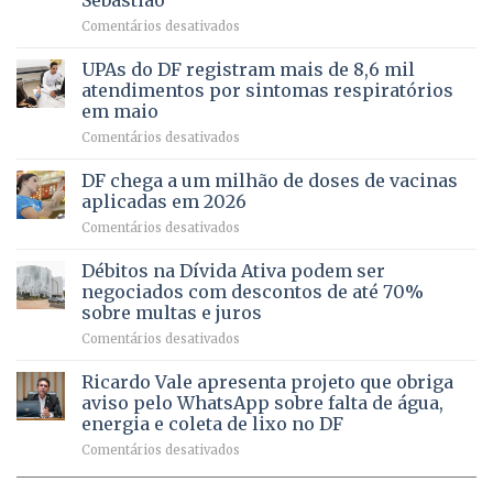
fortalece
candidatura
em
Comentários desativados
cuidado
Caminho
e
aberto
autonomia
UPAs do DF registram mais de 8,6 mil
para
de
atendimentos por sintomas respiratórios
regularização
pessoas
em maio
de
idosas
em
Comentários desativados
64
por
UPAs
imóveis
meio
do
rurais
de
DF chega a um milhão de doses de vacinas
DF
no
jogos
aplicadas em 2026
registram
Pinheiral,
em
Comentários desativados
mais
em
DF
de
São
chega
Débitos na Dívida Ativa podem ser
8,6
Sebastião
a
mil
negociados com descontos de até 70%
um
atendimentos
sobre multas e juros
milhão
por
em
Comentários desativados
de
sintomas
Débitos
doses
respiratórios
na
de
Ricardo Vale apresenta projeto que obriga
em
Dívida
vacinas
maio
aviso pelo WhatsApp sobre falta de água,
Ativa
aplicadas
energia e coleta de lixo no DF
podem
em
em
Comentários desativados
ser
2026
Ricardo
negociados
Vale
com