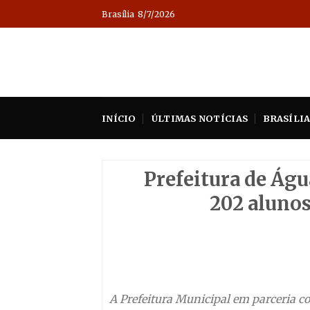
Skip
Brasília
8/7/2026
to
content
INÍCIO
ÚLTIMAS NOTÍCIAS
BRASÍLI
Prefeitura de Águ
202 alunos
A Prefeitura Municipal em parceria co