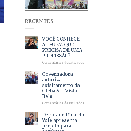
RECENTES
VOCÊ CONHECE
ALGUÉM QUE
PRECISA DE UMA
PROFISSÃO?
em
Comentários desativados
VOCÊ
CONHECE
Governadora
ALGUÉM
autoriza
QUE
asfaltamento da
PRECISA
Gleba 4 – Vista
DE
Bela
UMA
PROFISSÃO?
em
Comentários desativados
Governadora
autoriza
Deputado Ricardo
asfaltamento
Vale apresenta
da
projeto para
Gleba