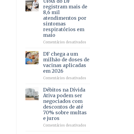
UPAs do DF
por
para
registram mais de
meio
regularização
8,6 mil
de
de
atendimentos por
jogos
64
sintomas
imóveis
respiratórios em
rurais
maio
no
Pinheiral,
em
Comentários desativados
em
UPAs
São
do
DF chega a um
Sebastião
DF
milhão de doses de
registram
vacinas aplicadas
mais
em 2026
de
8,6
em
Comentários desativados
mil
DF
atendimentos
chega
Débitos na Dívida
por
a
Ativa podem ser
sintomas
um
negociados com
respiratórios
milhão
descontos de até
em
de
70% sobre multas
maio
doses
e juros
de
vacinas
em
Comentários desativados
aplicadas
Débitos
em