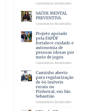
em
em
Comentários desativados
projeto
Ricardo
de
Vale
SAÚDE MENTAL
internação
reúne
PREVENTIVA
involuntária
milhares
humanizada
em
Comentários desativados
de
SAÚDE
apoiadores
MENTAL
Projeto apoiado
e
PREVENTIVA
demonstra
pela FAPDF
força
fortalece cuidado e
política
autonomia de
em
pessoas idosas por
lançamento
meio de jogos
de
pré-
em
Comentários desativados
candidatura
Projeto
apoiado
Caminho aberto
pela
para regularização
FAPDF
de 64 imóveis
fortalece
rurais no
cuidado
Pinheiral, em São
e
Sebastião
autonomia
de
em
Comentários desativados
pessoas
Caminho
idosas
aberto