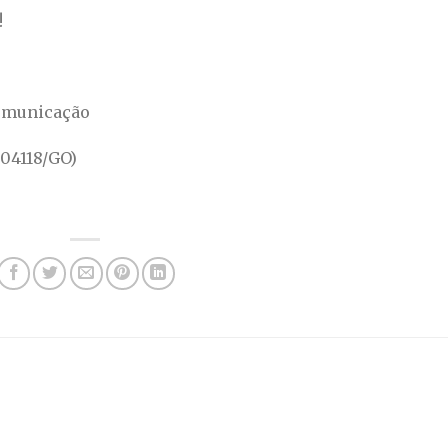
!
Comunicação
004118/GO)