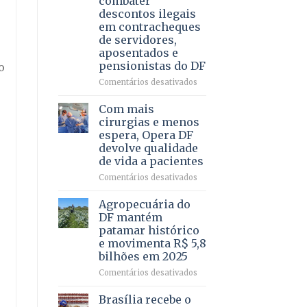
combater
4
descontos ilegais
–
em contracheques
Vista
de servidores,
Bela
aposentados e
pensionistas do DF
o
em
Comentários desativados
Deputado
Ricardo
Com mais
Vale
cirurgias e menos
apresenta
espera, Opera DF
projeto
devolve qualidade
para
de vida a pacientes
combater
descontos
em
Comentários desativados
ilegais
Com
em
mais
Agropecuária do
contracheques
cirurgias
DF mantém
de
e
patamar histórico
servidores,
menos
e movimenta R$ 5,8
aposentados
espera,
bilhões em 2025
e
Opera
pensionistas
DF
em
Comentários desativados
do
devolve
Agropecuária
DF
qualidade
do
Brasília recebe o
de