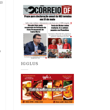
Um
O
IGGLUS