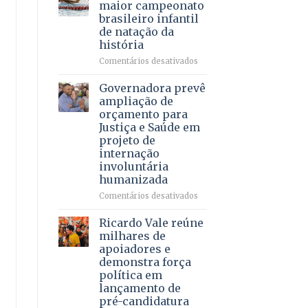
DF
maior campeonato
vida
mantém
brasileiro infantil
a
patamar
de natação da
pacientes
histórico
história
e
movimenta
em
Comentários desativados
R$
Brasília
5,8
recebe
Governadora prevê
bilhões
o
ampliação de
em
maior
orçamento para
2025
campeonato
Justiça e Saúde em
brasileiro
projeto de
infantil
internação
de
involuntária
natação
humanizada
da
história
em
Comentários desativados
Governadora
prevê
Ricardo Vale reúne
ampliação
milhares de
de
apoiadores e
orçamento
demonstra força
para
política em
Justiça
lançamento de
e
pré-candidatura
Saúde