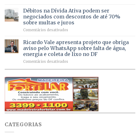
DF
de
São
chega
Débitos na Dívida Ativa podem ser
8,6
Sebastião
a
mil
negociados com descontos de até 70%
um
atendimentos
sobre multas e juros
milhão
por
em
Comentários desativados
de
sintomas
Débitos
doses
respiratórios
na
de
Ricardo Vale apresenta projeto que obriga
em
Dívida
vacinas
maio
aviso pelo WhatsApp sobre falta de água,
Ativa
aplicadas
energia e coleta de lixo no DF
podem
em
em
Comentários desativados
ser
2026
Ricardo
negociados
Vale
com
apresenta
descontos
projeto
de
que
até
obriga
70%
aviso
sobre
pelo
multas
WhatsApp
e
sobre
juros
falta
CATEGORIAS
de
água,
energia