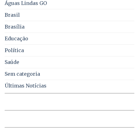
e
Águas Lindas GO
coleta
de
Brasil
lixo
no
Brasília
DF
Educação
Política
Saúde
Sem categoria
Últimas Notícias