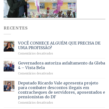
RECENTES
VOCÊ CONHECE ALGUÉM QUE PRECISA DE
UMA PROFISSÃO?
em
Comentários desativados
VOCÊ
CONHECE
Governadora autoriza asfaltamento da Gleba
ALGUÉM
4 – Vista Bela
QUE
em
Comentários desativados
PRECISA
Governadora
DE
autoriza
Deputado Ricardo Vale apresenta projeto
UMA
asfaltamento
PROFISSÃO?
para combater descontos ilegais em
da
contracheques de servidores, aposentados e
Gleba
pensionistas do DF
4
–
em
Comentários desativados
Vista
Deputado