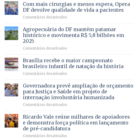
Bela
Ricardo
Com mais cirurgias e menos espera, Opera
Vale
DF devolve qualidade de vida a pacientes
apresenta
em
Comentários desativados
projeto
Com
para
mais
Agropecuária do DF mantém patamar
combater
cirurgias
descontos
histórico e movimenta R$ 5,8 bilhões em
e
ilegais
2025
menos
em
em
Comentários desativados
espera,
contracheques
Agropecuária
Opera
de
do
DF
Brasília recebe o maior campeonato
servidores,
DF
devolve
aposentados
brasileiro infantil de natação da história
mantém
qualidade
e
em
Comentários desativados
patamar
de
pensionistas
Brasília
histórico
vida
do
recebe
Governadora prevê ampliação de orçamento
e
a
DF
o
movimenta
pacientes
para Justiça e Saúde em projeto de
maior
R$
internação involuntária humanizada
campeonato
5,8
em
Comentários desativados
brasileiro
bilhões
Governadora
infantil
em
prevê
de
Ricardo Vale reúne milhares de apoiadores
2025
ampliação
natação
e demonstra força política em lançamento
de
da
de pré-candidatura
orçamento
história
em
Comentários desativados
para