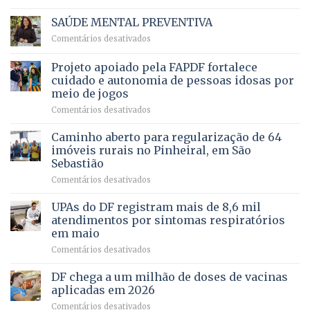
Ricardo
Justiça
Vale
e
SAÚDE MENTAL PREVENTIVA
reúne
Saúde
em
Comentários desativados
milhares
em
SAÚDE
de
projeto
MENTAL
Projeto apoiado pela FAPDF fortalece
apoiadores
de
PREVENTIVA
e
internação
cuidado e autonomia de pessoas idosas por
demonstra
involuntária
meio de jogos
força
humanizada
em
Comentários desativados
política
Projeto
em
apoiado
Caminho aberto para regularização de 64
lançamento
pela
de
imóveis rurais no Pinheiral, em São
FAPDF
pré-
Sebastião
fortalece
candidatura
em
Comentários desativados
cuidado
Caminho
e
aberto
autonomia
UPAs do DF registram mais de 8,6 mil
para
de
atendimentos por sintomas respiratórios
regularização
pessoas
em maio
de
idosas
em
Comentários desativados
64
por
UPAs
imóveis
meio
do
rurais
de
DF chega a um milhão de doses de vacinas
DF
no
jogos
aplicadas em 2026
registram
Pinheiral,
em
Comentários desativados
mais
em