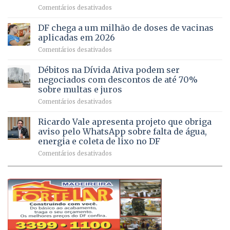
em
Comentários desativados
64
por
UPAs
imóveis
meio
do
rurais
de
DF chega a um milhão de doses de vacinas
DF
no
jogos
aplicadas em 2026
registram
Pinheiral,
em
Comentários desativados
mais
em
DF
de
São
chega
Débitos na Dívida Ativa podem ser
8,6
Sebastião
a
mil
negociados com descontos de até 70%
um
atendimentos
sobre multas e juros
milhão
por
em
Comentários desativados
de
sintomas
Débitos
doses
respiratórios
na
de
Ricardo Vale apresenta projeto que obriga
em
Dívida
vacinas
maio
aviso pelo WhatsApp sobre falta de água,
Ativa
aplicadas
energia e coleta de lixo no DF
podem
em
em
Comentários desativados
ser
2026
Ricardo
negociados
Vale
com
apresenta
descontos
projeto
de
que
até
obriga
70%
aviso
sobre
pelo
multas