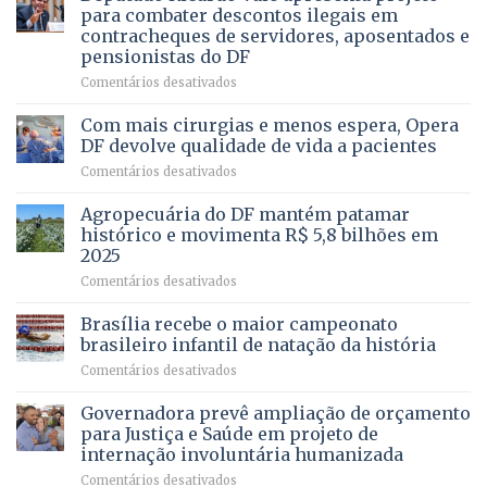
asfaltamento
PROFISSÃO?
para combater descontos ilegais em
da
contracheques de servidores, aposentados e
Gleba
pensionistas do DF
4
–
em
Comentários desativados
Vista
Deputado
Bela
Ricardo
Com mais cirurgias e menos espera, Opera
Vale
DF devolve qualidade de vida a pacientes
apresenta
em
Comentários desativados
projeto
Com
para
mais
Agropecuária do DF mantém patamar
combater
cirurgias
descontos
histórico e movimenta R$ 5,8 bilhões em
e
ilegais
2025
menos
em
em
Comentários desativados
espera,
contracheques
Agropecuária
Opera
de
do
DF
Brasília recebe o maior campeonato
servidores,
DF
devolve
aposentados
brasileiro infantil de natação da história
mantém
qualidade
e
em
Comentários desativados
patamar
de
pensionistas
Brasília
histórico
vida
do
recebe
Governadora prevê ampliação de orçamento
e
a
DF
o
movimenta
pacientes
para Justiça e Saúde em projeto de
maior
R$
internação involuntária humanizada
campeonato
5,8
em
Comentários desativados
brasileiro
bilhões