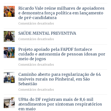
Governadora
infantil
em
prevê
de
Ricardo Vale reúne milhares de apoiadores
2025
ampliação
natação
e demonstra força política em lançamento
de
da
de pré-candidatura
orçamento
história
em
Comentários desativados
para
Ricardo
Justiça
Vale
e
SAÚDE MENTAL PREVENTIVA
reúne
Saúde
em
Comentários desativados
milhares
em
SAÚDE
de
projeto
MENTAL
Projeto apoiado pela FAPDF fortalece
apoiadores
de
PREVENTIVA
e
internação
cuidado e autonomia de pessoas idosas por
demonstra
involuntária
meio de jogos
força
humanizada
em
Comentários desativados
política
Projeto
em
apoiado
Caminho aberto para regularização de 64
lançamento
pela
de
imóveis rurais no Pinheiral, em São
FAPDF
pré-
Sebastião
fortalece
candidatura
em
Comentários desativados
cuidado
Caminho
e
aberto
autonomia
UPAs do DF registram mais de 8,6 mil
para
de
atendimentos por sintomas respiratórios
regularização
pessoas
em maio
de
idosas