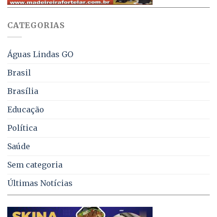
WhatsApp
e
sobre
juros
falta
CATEGORIAS
de
água,
energia
e
Águas Lindas GO
coleta
de
Brasil
lixo
no
Brasília
DF
Educação
Política
Saúde
Sem categoria
Últimas Notícias