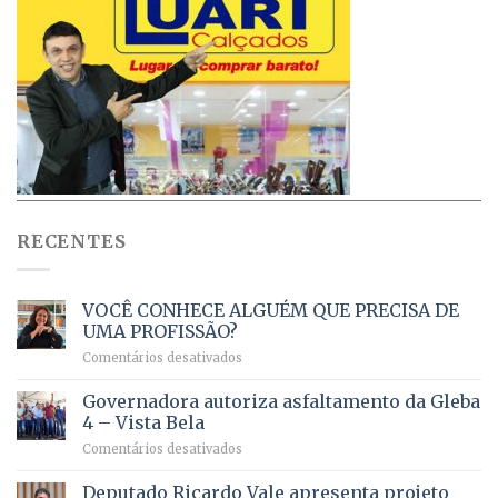
RECENTES
VOCÊ CONHECE ALGUÉM QUE PRECISA DE
UMA PROFISSÃO?
em
Comentários desativados
VOCÊ
CONHECE
Governadora autoriza asfaltamento da Gleba
ALGUÉM
4 – Vista Bela
QUE
em
Comentários desativados
PRECISA
Governadora
DE
autoriza
Deputado Ricardo Vale apresenta projeto
UMA