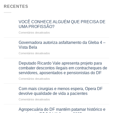
RECENTES
VOCÊ CONHECE ALGUÉM QUE PRECISA DE
UMA PROFISSÃO?
em
Comentários desativados
VOCÊ
CONHECE
Governadora autoriza asfaltamento da Gleba 4 –
ALGUÉM
Vista Bela
QUE
em
Comentários desativados
PRECISA
Governadora
DE
autoriza
UMA
Deputado Ricardo Vale apresenta projeto para
asfaltamento
PROFISSÃO?
combater descontos ilegais em contracheques de
da
servidores, aposentados e pensionistas do DF
Gleba
em
Comentários desativados
4
Deputado
–
Ricardo
Vista
Com mais cirurgias e menos espera, Opera DF
Vale
Bela
devolve qualidade de vida a pacientes
apresenta
em
Comentários desativados
projeto
Com
para
mais
combater
Agropecuária do DF mantém patamar histórico e
cirurgias
descontos