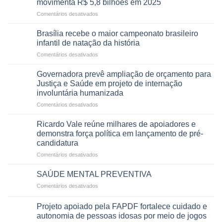
movimenta R$ 5,8 bilhões em 2025
e
ilegais
em
Comentários desativados
menos
em
Agropecuária
espera,
contracheques
do
Opera
Brasília recebe o maior campeonato brasileiro
de
DF
DF
infantil de natação da história
servidores,
mantém
devolve
aposentados
em
Comentários desativados
patamar
qualidade
e
Brasília
histórico
de
pensionistas
recebe
e
Governadora prevê ampliação de orçamento para
vida
do
o
movimenta
Justiça e Saúde em projeto de internação
a
DF
maior
R$
pacientes
involuntária humanizada
campeonato
5,8
em
Comentários desativados
brasileiro
bilhões
Governadora
infantil
em
prevê
de
Ricardo Vale reúne milhares de apoiadores e
2025
ampliação
natação
demonstra força política em lançamento de pré-
de
da
candidatura
orçamento
história
em
Comentários desativados
para
Ricardo
Justiça
Vale
e
SAÚDE MENTAL PREVENTIVA
reúne
Saúde
em
Comentários desativados
milhares
em
SAÚDE
de
projeto
MENTAL
apoiadores
Projeto apoiado pela FAPDF fortalece cuidado e
de
PREVENTIVA
e
internação
autonomia de pessoas idosas por meio de jogos
demonstra