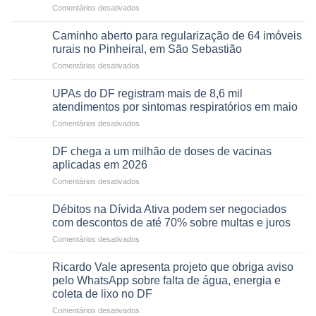
involuntária
em
Comentários desativados
força
humanizada
Projeto
política
apoiado
Caminho aberto para regularização de 64 imóveis
em
pela
rurais no Pinheiral, em São Sebastião
lançamento
FAPDF
de
em
Comentários desativados
fortalece
pré-
Caminho
cuidado
candidatura
aberto
e
UPAs do DF registram mais de 8,6 mil
para
autonomia
atendimentos por sintomas respiratórios em maio
regularização
de
em
Comentários desativados
de
pessoas
UPAs
64
idosas
do
imóveis
DF chega a um milhão de doses de vacinas
por
DF
rurais
aplicadas em 2026
meio
registram
no
de
em
Comentários desativados
mais
Pinheiral,
jogos
DF
de
em
chega
8,6
Débitos na Dívida Ativa podem ser negociados
São
a
mil
com descontos de até 70% sobre multas e juros
Sebastião
um
atendimentos
em
Comentários desativados
milhão
por
Débitos
de
sintomas
na
doses
Ricardo Vale apresenta projeto que obriga aviso
respiratórios
Dívida
de
pelo WhatsApp sobre falta de água, energia e
em
Ativa
vacinas
maio
coleta de lixo no DF
podem
aplicadas
em
Comentários desativados
ser
em