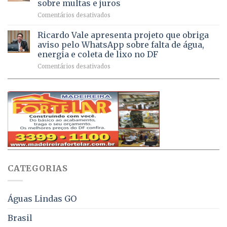
sobre multas e juros
milhão
por
em
Comentários desativados
de
sintomas
Débitos
doses
respiratórios
na
de
Ricardo Vale apresenta projeto que obriga
em
Dívida
vacinas
maio
aviso pelo WhatsApp sobre falta de água,
Ativa
aplicadas
energia e coleta de lixo no DF
podem
em
em
Comentários desativados
ser
2026
Ricardo
negociados
Vale
com
apresenta
descontos
projeto
de
que
até
obriga
70%
aviso
sobre
pelo
multas
WhatsApp
e
sobre
juros
falta
CATEGORIAS
de
água,
energia
e
Águas Lindas GO
coleta
de
Brasil
lixo