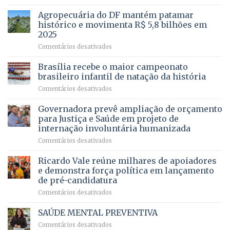
Com
para
mais
Agropecuária do DF mantém patamar
combater
cirurgias
descontos
histórico e movimenta R$ 5,8 bilhões em
e
ilegais
2025
menos
em
em
Comentários desativados
espera,
contracheques
Agropecuária
Opera
de
do
DF
Brasília recebe o maior campeonato
servidores,
DF
devolve
aposentados
brasileiro infantil de natação da história
mantém
qualidade
e
em
Comentários desativados
patamar
de
pensionistas
Brasília
histórico
vida
do
recebe
Governadora prevê ampliação de orçamento
e
a
DF
o
movimenta
pacientes
para Justiça e Saúde em projeto de
maior
R$
internação involuntária humanizada
campeonato
5,8
em
Comentários desativados
brasileiro
bilhões
Governadora
infantil
em
prevê
de
Ricardo Vale reúne milhares de apoiadores
2025
ampliação
natação
e demonstra força política em lançamento
de
da
de pré-candidatura
orçamento
história
em
Comentários desativados
para
Ricardo
Justiça
Vale
e
SAÚDE MENTAL PREVENTIVA
reúne
Saúde
em
Comentários desativados
milhares
em