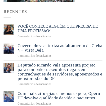
RECENTES
VOCÊ CONHECE ALGUÉM QUE PRECISA DE
UMA PROFISSÃO?
em
Comentários desativados
VOCÊ
CONHECE
Governadora autoriza asfaltamento da Gleba
ALGUÉM
4 – Vista Bela
QUE
em
Comentários desativados
PRECISA
Governadora
DE
autoriza
Deputado Ricardo Vale apresenta projeto
UMA
asfaltamento
PROFISSÃO?
para combater descontos ilegais em
da
contracheques de servidores, aposentados e
Gleba
pensionistas do DF
4
–
em
Comentários desativados
Vista
Deputado
Bela
Ricardo
Com mais cirurgias e menos espera, Opera
Vale
DF devolve qualidade de vida a pacientes
apresenta
em
Comentários desativados
projeto