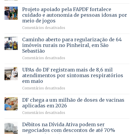
SAÚDE
de
projeto
MENTAL
Projeto apoiado pela FAPDF fortalece
apoiadores
de
PREVENTIVA
e
internação
cuidado e autonomia de pessoas idosas por
demonstra
involuntária
meio de jogos
força
humanizada
em
Comentários desativados
política
Projeto
em
apoiado
Caminho aberto para regularização de 64
lançamento
pela
de
imóveis rurais no Pinheiral, em São
FAPDF
pré-
Sebastião
fortalece
candidatura
em
Comentários desativados
cuidado
Caminho
e
aberto
autonomia
UPAs do DF registram mais de 8,6 mil
para
de
atendimentos por sintomas respiratórios
regularização
pessoas
em maio
de
idosas
em
Comentários desativados
64
por
UPAs
imóveis
meio
do
rurais
de
DF chega a um milhão de doses de vacinas
DF
no
jogos
aplicadas em 2026
registram
Pinheiral,
em
Comentários desativados
mais
em
DF
de
São
chega
Débitos na Dívida Ativa podem ser
8,6
Sebastião
a
mil
negociados com descontos de até 70%
um
atendimentos