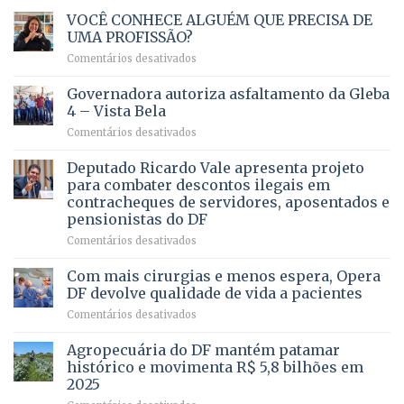
VOCÊ CONHECE ALGUÉM QUE PRECISA DE
UMA PROFISSÃO?
em
Comentários desativados
VOCÊ
CONHECE
Governadora autoriza asfaltamento da Gleba
ALGUÉM
4 – Vista Bela
QUE
em
Comentários desativados
PRECISA
Governadora
DE
autoriza
Deputado Ricardo Vale apresenta projeto
UMA
asfaltamento
PROFISSÃO?
para combater descontos ilegais em
da
contracheques de servidores, aposentados e
Gleba
pensionistas do DF
4
–
em
Comentários desativados
Vista
Deputado
Bela
Ricardo
Com mais cirurgias e menos espera, Opera
Vale
DF devolve qualidade de vida a pacientes
apresenta
em
Comentários desativados
projeto
Com
para
mais
Agropecuária do DF mantém patamar
combater
cirurgias
descontos
histórico e movimenta R$ 5,8 bilhões em
e
ilegais
2025
menos
em