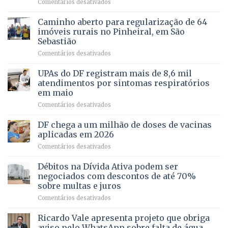
em
Comentários desativados
política
Projeto
em
apoiado
Caminho aberto para regularização de 64
lançamento
pela
de
imóveis rurais no Pinheiral, em São
FAPDF
pré-
Sebastião
fortalece
candidatura
em
Comentários desativados
cuidado
Caminho
e
aberto
autonomia
UPAs do DF registram mais de 8,6 mil
para
de
atendimentos por sintomas respiratórios
regularização
pessoas
em maio
de
idosas
em
Comentários desativados
64
por
UPAs
imóveis
meio
do
rurais
de
DF chega a um milhão de doses de vacinas
DF
no
jogos
aplicadas em 2026
registram
Pinheiral,
em
Comentários desativados
mais
em
DF
de
São
chega
Débitos na Dívida Ativa podem ser
8,6
Sebastião
a
mil
negociados com descontos de até 70%
um
atendimentos
sobre multas e juros
milhão
por
em
Comentários desativados
de
sintomas
Débitos
doses
respiratórios
na
de
Ricardo Vale apresenta projeto que obriga
em
Dívida
vacinas
maio
aviso pelo WhatsApp sobre falta de água,