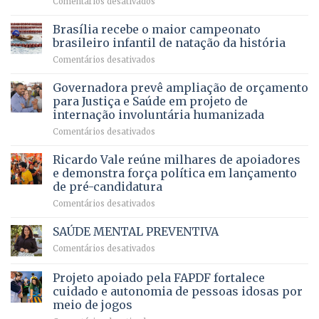
em
Comentários desativados
espera,
contracheques
Agropecuária
Opera
de
do
DF
Brasília recebe o maior campeonato
servidores,
DF
devolve
aposentados
brasileiro infantil de natação da história
mantém
qualidade
e
em
Comentários desativados
patamar
de
pensionistas
Brasília
histórico
vida
do
recebe
Governadora prevê ampliação de orçamento
e
a
DF
o
movimenta
pacientes
para Justiça e Saúde em projeto de
maior
R$
internação involuntária humanizada
campeonato
5,8
em
Comentários desativados
brasileiro
bilhões
Governadora
infantil
em
prevê
de
Ricardo Vale reúne milhares de apoiadores
2025
ampliação
natação
e demonstra força política em lançamento
de
da
de pré-candidatura
orçamento
história
em
Comentários desativados
para
Ricardo
Justiça
Vale
e
SAÚDE MENTAL PREVENTIVA
reúne
Saúde
em
Comentários desativados
milhares
em
SAÚDE
de
projeto
MENTAL
Projeto apoiado pela FAPDF fortalece
apoiadores
de
PREVENTIVA
e
internação
cuidado e autonomia de pessoas idosas por
demonstra
involuntária
meio de jogos
força
humanizada