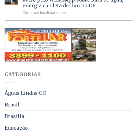
Ativa
aplicadas
energia e coleta de lixo no DF
podem
em
em
Comentários desativados
ser
2026
Ricardo
negociados
Vale
com
apresenta
descontos
projeto
de
que
até
obriga
70%
aviso
sobre
pelo
multas
WhatsApp
e
sobre
juros
falta
CATEGORIAS
de
água,
energia
e
Águas Lindas GO
coleta
de
Brasil
lixo
no
Brasília
DF
Educação