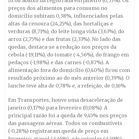
ficou abaixo da registrada em janeiro (0,55%). Os
preços dos alimentos para consumo no
domicílio subiram 0,38%, influenciados pelas
altas da cenoura (24,25%), das hortaliças e
verduras (8,71%), do leite longa vida (3,63%), do
arroz (2,75%) e das frutas (2,33%). No lado das
quedas, destaca-se a redução nos preços da
cebola (-19,11%), do tomate (-4,56%), do frango em
pedaços (-1,98%) e das carnes (-0,87%). A
alimentação fora do domicílio (0,40%) ficou com
resultado próximo ao do mês anterior (0,39%). O
lanche teve alta de 0,78% e, a refeição, de 0,16%.
Em Transportes, houve uma desaceleração de
janeiro (0,17%) para fevereiro (0,08%). A
principal razão foi a queda de 9,45% nos preços
das passagens aéreas. Todos os combustíveis
(-0,28%) registraram queda de preço em
fevereiro: etanol (-1,65%), gás veicular (-1,59%),