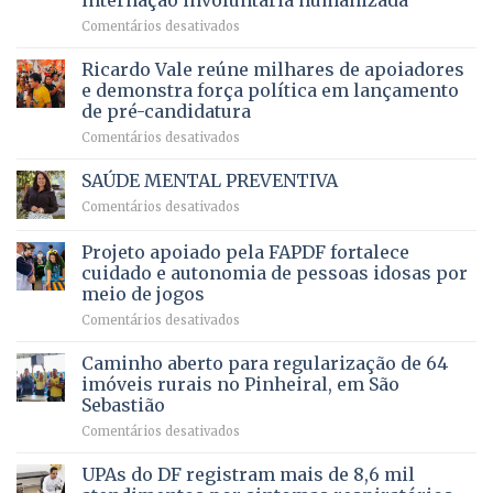
internação involuntária humanizada
campeonato
5,8
em
Comentários desativados
brasileiro
bilhões
Governadora
infantil
em
prevê
de
Ricardo Vale reúne milhares de apoiadores
2025
ampliação
natação
e demonstra força política em lançamento
de
da
de pré-candidatura
orçamento
história
em
Comentários desativados
para
Ricardo
Justiça
Vale
e
SAÚDE MENTAL PREVENTIVA
reúne
Saúde
em
Comentários desativados
milhares
em
SAÚDE
de
projeto
MENTAL
Projeto apoiado pela FAPDF fortalece
apoiadores
de
PREVENTIVA
e
internação
cuidado e autonomia de pessoas idosas por
demonstra
involuntária
meio de jogos
força
humanizada
em
Comentários desativados
política
Projeto
em
apoiado
Caminho aberto para regularização de 64
lançamento
pela
de
imóveis rurais no Pinheiral, em São
FAPDF
pré-
Sebastião
fortalece
candidatura
em
Comentários desativados
cuidado
Caminho
e
aberto
autonomia
UPAs do DF registram mais de 8,6 mil
para
de