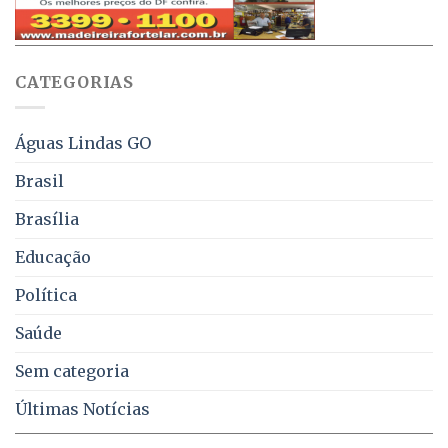
sobre
pelo
multas
WhatsApp
e
sobre
juros
falta
CATEGORIAS
de
água,
energia
e
Águas Lindas GO
coleta
de
Brasil
lixo
no
Brasília
DF
Educação
Política
Saúde
Sem categoria
Últimas Notícias