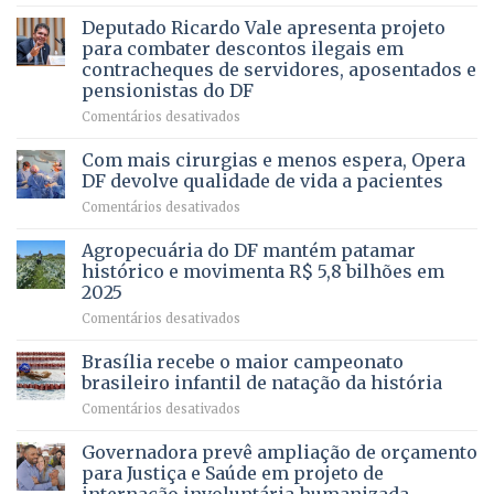
Governadora
DE
autoriza
Deputado Ricardo Vale apresenta projeto
UMA
asfaltamento
PROFISSÃO?
para combater descontos ilegais em
da
contracheques de servidores, aposentados e
Gleba
pensionistas do DF
4
–
em
Comentários desativados
Vista
Deputado
Bela
Ricardo
Com mais cirurgias e menos espera, Opera
Vale
DF devolve qualidade de vida a pacientes
apresenta
em
Comentários desativados
projeto
Com
para
mais
Agropecuária do DF mantém patamar
combater
cirurgias
descontos
histórico e movimenta R$ 5,8 bilhões em
e
ilegais
2025
menos
em
em
Comentários desativados
espera,
contracheques
Agropecuária
Opera
de
do
DF
Brasília recebe o maior campeonato
servidores,
DF
devolve
aposentados
brasileiro infantil de natação da história
mantém
qualidade
e
em
Comentários desativados
patamar
de
pensionistas
Brasília
histórico
vida
do
recebe
Governadora prevê ampliação de orçamento
e
a
DF
o
movimenta
pacientes
para Justiça e Saúde em projeto de
maior
R$