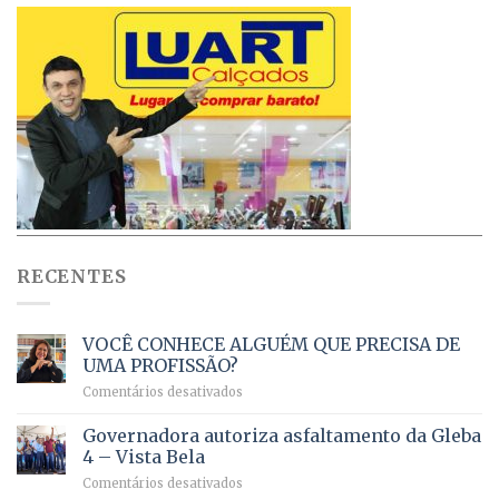
RECENTES
VOCÊ CONHECE ALGUÉM QUE PRECISA DE
UMA PROFISSÃO?
em
Comentários desativados
VOCÊ
CONHECE
Governadora autoriza asfaltamento da Gleba
ALGUÉM
4 – Vista Bela
QUE
em
Comentários desativados
PRECISA