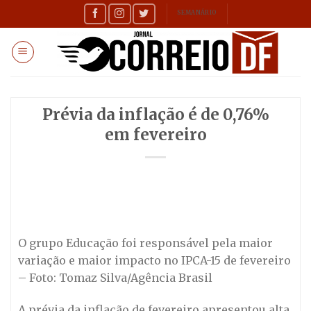
Skip
SEMANÁRIO
to
content
Prévia da inflação é de 0,76%
em fevereiro
O grupo Educação foi responsável pela maior
variação e maior impacto no IPCA-15 de fevereiro
– Foto: Tomaz Silva/Agência Brasil
A prévia da inflação de fevereiro apresentou alta