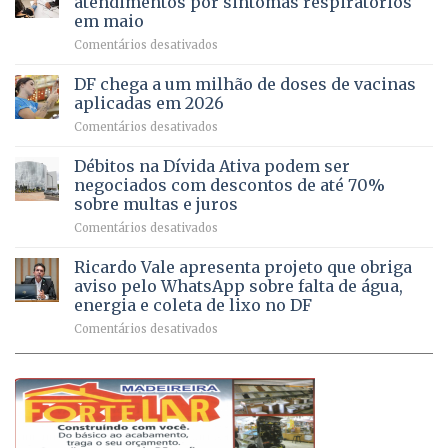
atendimentos por sintomas respiratórios
regularização
pessoas
em maio
de
idosas
em
Comentários desativados
64
por
UPAs
imóveis
meio
do
rurais
de
DF chega a um milhão de doses de vacinas
DF
no
jogos
aplicadas em 2026
registram
Pinheiral,
em
Comentários desativados
mais
em
DF
de
São
chega
Débitos na Dívida Ativa podem ser
8,6
Sebastião
a
mil
negociados com descontos de até 70%
um
atendimentos
sobre multas e juros
milhão
por
em
Comentários desativados
de
sintomas
Débitos
doses
respiratórios
na
de
Ricardo Vale apresenta projeto que obriga
em
Dívida
vacinas
maio
aviso pelo WhatsApp sobre falta de água,
Ativa
aplicadas
energia e coleta de lixo no DF
podem
em
em
Comentários desativados
ser
2026
Ricardo
negociados
Vale
com
apresenta
descontos
projeto
de
que
até
obriga
70%
aviso