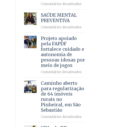
em
em
Comentários desativados
projeto
Ricardo
de
Vale
SAÚDE MENTAL
internação
reúne
PREVENTIVA
involuntária
milhares
humanizada
em
Comentários desativados
de
SAÚDE
apoiadores
MENTAL
Projeto apoiado
e
PREVENTIVA
demonstra
pela FAPDF
força
fortalece cuidado e
política
autonomia de
em
pessoas idosas por
lançamento
meio de jogos
de
pré-
em
Comentários desativados
candidatura
Projeto
apoiado
Caminho aberto
pela
para regularização
FAPDF
de 64 imóveis
fortalece
rurais no
cuidado
Pinheiral, em São
e
Sebastião
autonomia
de
em
Comentários desativados
pessoas
Caminho
idosas
aberto