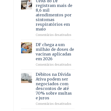
UPAs do DF
por
para
registram mais de
meio
regularização
8,6 mil
de
de
atendimentos por
jogos
64
sintomas
imóveis
respiratórios em
rurais
maio
no
Pinheiral,
em
Comentários desativados
em
UPAs
São
do
DF chega a um
Sebastião
DF
milhão de doses de
registram
vacinas aplicadas
mais
em 2026
de
8,6
em
Comentários desativados
mil
DF
atendimentos
chega
Débitos na Dívida
por
a
Ativa podem ser
sintomas
um
negociados com
respiratórios
milhão
descontos de até
em
de
70% sobre multas
maio
doses
e juros
de
vacinas
em
Comentários desativados
aplicadas
Débitos
em