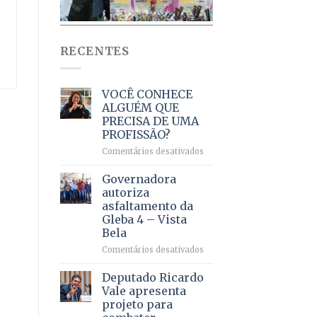
RECENTES
VOCÊ CONHECE
ALGUÉM QUE
PRECISA DE UMA
PROFISSÃO?
em
Comentários desativados
VOCÊ
CONHECE
Governadora
ALGUÉM
autoriza
QUE
asfaltamento da
PRECISA
Gleba 4 – Vista
DE
Bela
UMA
PROFISSÃO?
em
Comentários desativados
Governadora
autoriza
Deputado Ricardo
asfaltamento
Vale apresenta
da
projeto para
Gleba