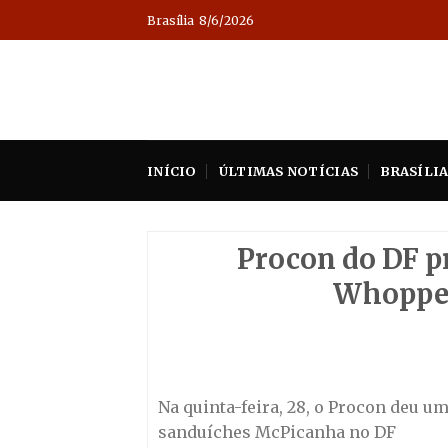
Skip
Brasília
8/6/2026
to
content
INÍCIO
ÚLTIMAS NOTÍCIAS
BRASÍLI
Procon do DF p
Whopper
Na quinta-feira, 28, o Procon deu u
sanduíches McPicanha no DF