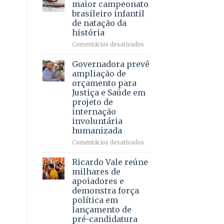
DF
maior campeonato
vida
mantém
brasileiro infantil
a
patamar
de natação da
pacientes
histórico
história
e
movimenta
em
Comentários desativados
R$
Brasília
5,8
recebe
Governadora prevê
bilhões
o
ampliação de
em
maior
orçamento para
2025
campeonato
Justiça e Saúde em
brasileiro
projeto de
infantil
internação
de
involuntária
natação
humanizada
da
história
em
Comentários desativados
Governadora
prevê
Ricardo Vale reúne
ampliação
milhares de
de
apoiadores e
orçamento
demonstra força
para
política em
Justiça
lançamento de
e
pré-candidatura
Saúde