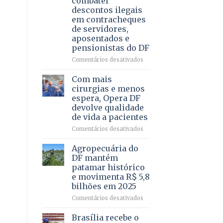
combater
4
descontos ilegais
–
em contracheques
Vista
de servidores,
Bela
aposentados e
pensionistas do DF
em
Comentários desativados
Deputado
Ricardo
Com mais
Vale
cirurgias e menos
apresenta
espera, Opera DF
projeto
devolve qualidade
para
de vida a pacientes
combater
descontos
em
Comentários desativados
ilegais
Com
em
mais
Agropecuária do
contracheques
cirurgias
DF mantém
de
e
patamar histórico
servidores,
menos
e movimenta R$ 5,8
aposentados
espera,
bilhões em 2025
e
Opera
pensionistas
DF
em
Comentários desativados
do
devolve
Agropecuária
DF
qualidade
do
Brasília recebe o
de