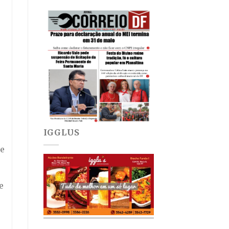
IGGLUS
de
e