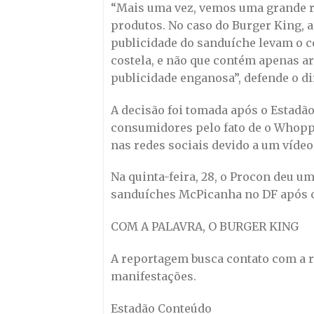
“Mais uma vez, vemos uma grande r
produtos. No caso do Burger King, a
publicidade do sanduíche levam o c
costela, e não que contém apenas ar
publicidade enganosa”, defende o d
A decisão foi tomada após o Estadã
consumidores pelo fato de o Whoppe
nas redes sociais devido a um víde
Na quinta-feira, 28, o Procon deu u
sanduíches McPicanha no DF após c
COM A PALAVRA, O BURGER KING
A reportagem busca contato com a re
manifestações.
Estadão Conteúdo