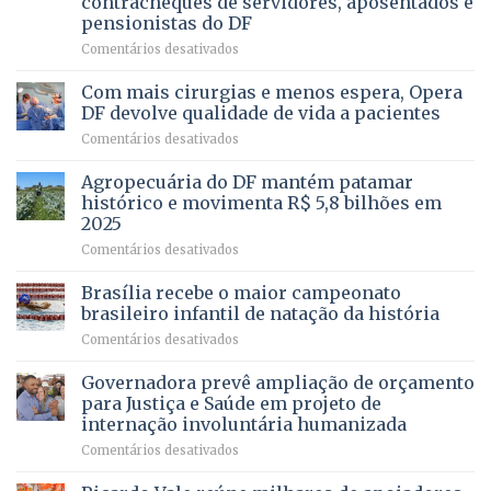
contracheques de servidores, aposentados e
Gleba
pensionistas do DF
4
–
em
Comentários desativados
Vista
Deputado
Bela
Ricardo
Com mais cirurgias e menos espera, Opera
Vale
DF devolve qualidade de vida a pacientes
apresenta
em
Comentários desativados
projeto
Com
para
mais
Agropecuária do DF mantém patamar
combater
cirurgias
descontos
histórico e movimenta R$ 5,8 bilhões em
e
ilegais
2025
menos
em
em
Comentários desativados
espera,
contracheques
Agropecuária
Opera
de
do
DF
Brasília recebe o maior campeonato
servidores,
DF
devolve
aposentados
brasileiro infantil de natação da história
mantém
qualidade
e
em
Comentários desativados
patamar
de
pensionistas
Brasília
histórico
vida
do
recebe
Governadora prevê ampliação de orçamento
e
a
DF
o
movimenta
pacientes
para Justiça e Saúde em projeto de
maior
R$
internação involuntária humanizada
campeonato
5,8
em
Comentários desativados
brasileiro
bilhões
Governadora
infantil
em
prevê
de
2025