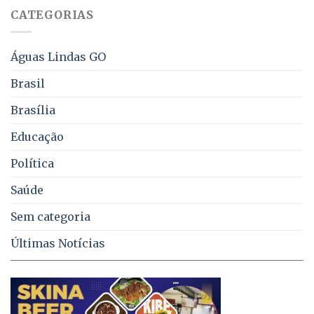
falta
CATEGORIAS
de
água,
energia
e
Águas Lindas GO
coleta
de
Brasil
lixo
no
Brasília
DF
Educação
Política
Saúde
Sem categoria
Últimas Notícias