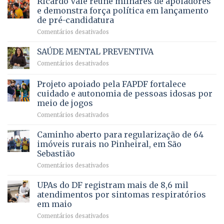
Ricardo Vale reúne milhares de apoiadores
ampliação
natação
e demonstra força política em lançamento
de
da
de pré-candidatura
orçamento
história
em
Comentários desativados
para
Ricardo
Justiça
Vale
e
SAÚDE MENTAL PREVENTIVA
reúne
Saúde
em
Comentários desativados
milhares
em
SAÚDE
de
projeto
MENTAL
Projeto apoiado pela FAPDF fortalece
apoiadores
de
PREVENTIVA
e
internação
cuidado e autonomia de pessoas idosas por
demonstra
involuntária
meio de jogos
força
humanizada
em
Comentários desativados
política
Projeto
em
apoiado
Caminho aberto para regularização de 64
lançamento
pela
de
imóveis rurais no Pinheiral, em São
FAPDF
pré-
Sebastião
fortalece
candidatura
em
Comentários desativados
cuidado
Caminho
e
aberto
autonomia
UPAs do DF registram mais de 8,6 mil
para
de
atendimentos por sintomas respiratórios
regularização
pessoas
em maio
de
idosas
em
Comentários desativados
64
por
UPAs