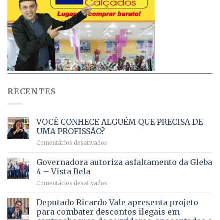
RECENTES
VOCÊ CONHECE ALGUÉM QUE PRECISA DE
UMA PROFISSÃO?
em
Comentários desativados
VOCÊ
CONHECE
Governadora autoriza asfaltamento da Gleba
ALGUÉM
4 – Vista Bela
QUE
em
Comentários desativados
PRECISA
Governadora
DE
autoriza
Deputado Ricardo Vale apresenta projeto
UMA
asfaltamento
PROFISSÃO?
para combater descontos ilegais em
da