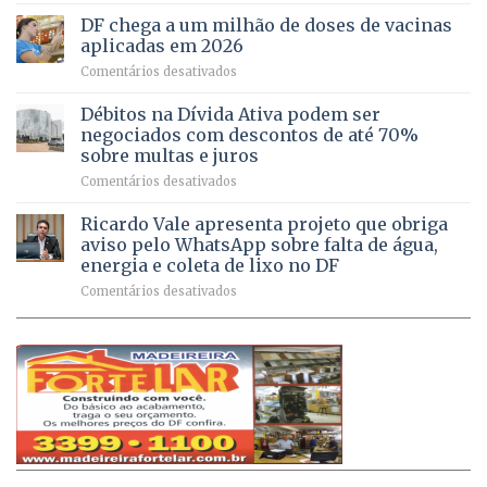
imóveis
meio
do
rurais
de
DF chega a um milhão de doses de vacinas
DF
no
jogos
aplicadas em 2026
registram
Pinheiral,
em
Comentários desativados
mais
em
DF
de
São
chega
Débitos na Dívida Ativa podem ser
8,6
Sebastião
a
mil
negociados com descontos de até 70%
um
atendimentos
sobre multas e juros
milhão
por
em
Comentários desativados
de
sintomas
Débitos
doses
respiratórios
na
de
Ricardo Vale apresenta projeto que obriga
em
Dívida
vacinas
maio
aviso pelo WhatsApp sobre falta de água,
Ativa
aplicadas
energia e coleta de lixo no DF
podem
em
em
Comentários desativados
ser
2026
Ricardo
negociados
Vale
com
apresenta
descontos
projeto
de
que
até
obriga
70%
aviso
sobre
pelo
multas
WhatsApp
e
sobre
juros